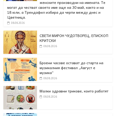
женските производни на имената. Те
могат да честват своето име още на 30 май, както и на
18 юли, а Трендафил избира да черпи между днес и
Цветница.
08.08.2026
СВЕТИ МИРОН ЧУДОТВОРЕЦ, ЕПИСКОП
КРИТСКИ
08.08.2026
Броени часове остават до старта на
музикалния фестивал „Август е
музика“
08.08.2026
Малки здравни трикове, които работят
08.08.2026