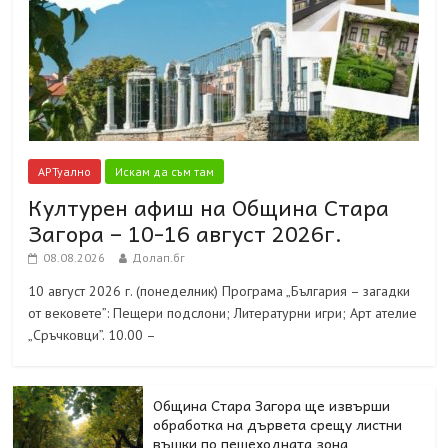
АРТуално
Искам да съм там
Културен афиш на Община Стара
Загора – 10-16 август 2026г.
08.08.2026
Долап.бг
10 август 2026 г. (понеделник) Програма „България – загадки
от вековете”: Пещери подслони; Литературни игри; Арт ателие
„Сръчковци”. 10.00 –
Община Стара Загора ще извърши
обработка на дървета срещу листни
въшки по пешеходната зона