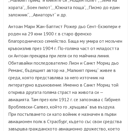
„Малкият принц“ и книгите си „Нощен полет“, „Земя на
хората“, „Боен пилот“, „Южната поща“, „Писмо до един
заложник“
,
„Авиаторът“ и др
.
Антоан Мари Жан-Баптист Рожер дьо Сент-Екзюпери
е
роден на 29 юни 1900 г. в старо френско
благородническо семейство. Баща му умира от мозъчен
кръвоизлив през 1904 г. По-голяма част от младостта
си Антоан прекарва при леля си по майчина линия.
Обитавайки последователно Лион и Санкт Мориц дьо
Реманс, бъдещият автор на „Малкият принц“ живее в
среда, която представлява за него източник на
литературно вдъхновение. Именно в Санкт Мориц той
открива другата голяма страст на живота си —
авиацията. Там през юли 1912 г. се запознава с Габриел
Вроблевски-Салвез, който го „кръщава“ във въздуха.
При постъпването си като войник е назначен в първи
авиационен полк в Страсбург, където със свои средства
завършва гражданското авиационно дружество, което