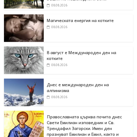
08.08.2026
Магическата енергия на котките
08.08.2026
8 август е Международен ден на
котките
08.08.2026
Днес е международен ден на
алпинизма
08.08.2026
Православната църква почита днес
Свети Емилиан изповедник и Св.
Трендафил Загорски. Имен ден
празнуват Емилиан и Емил, както и