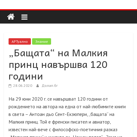
Долап
Skip
to
content
БГ
култура|
АРТуално
Знание
изкуство|
„Бащата“ на Малкия
пътешествия|
принц навършва 120
мода|
събития|
години
кухня|
реклама|
28.06.2020
Долап.бг
минало|
На 29 юни 2020 г. се навършват 120 години от
рождението на автора на една от най-любимите книги
в света – Антоан дьо Сент-Екзюпери, „бащата“ на
Малкия принц. Той е френски писател и авиатор,
известен най-вече с философско-поетичния разказ