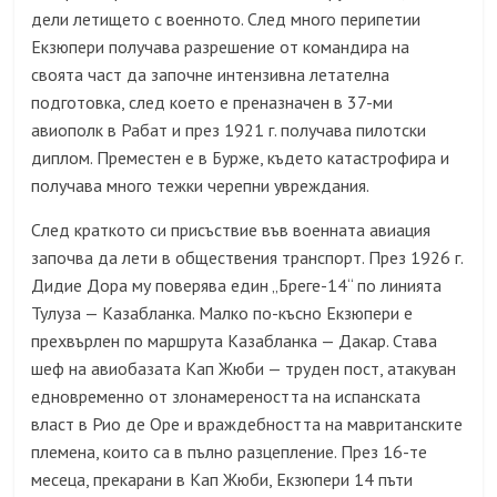
дели летището с военното. След много перипетии
Екзюпери получава разрешение от командира на
своята част да започне интензивна летателна
подготовка, след което е преназначен в 37-ми
авиополк в Рабат и през 1921 г. получава пилотски
диплом. Преместен е в Бурже, където катастрофира и
получава много тежки черепни увреждания.
След краткото си присъствие във военната авиация
започва да лети в обществения транспорт. През 1926 г.
Дидие Дора му поверява един „Бреге-14“ по линията
Тулуза — Казабланка. Малко по-късно Екзюпери е
прехвърлен по маршрута Казабланка — Дакар. Става
шеф на авиобазата Кап Жюби — труден пост, атакуван
едновременно от злонамереността на испанската
власт в Рио де Оре и враждебността на мавританските
племена, които са в пълно разцепление. През 16-те
месеца, прекарани в Кап Жюби, Екзюпери 14 пъти