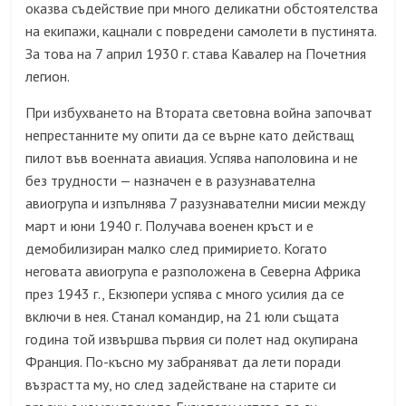
оказва съдействие при много деликатни обстоятелства
на екипажи, кацнали с повредени самолети в пустинята.
За това на 7 април 1930 г. става Кавалер на Почетния
легион.
При избухването на Втората световна война започват
непрестанните му опити да се върне като действащ
пилот във военната авиация. Успява наполовина и не
без трудности — назначен е в разузнавателна
авиогрупа и изпълнява 7 разузнавателни мисии между
март и юни 1940 г. Получава военен кръст и е
демобилизиран малко след примирието. Когато
неговата авиогрупа е разположена в Северна Африка
през 1943 г., Екзюпери успява с много усилия да се
включи в нея. Станал командир, на 21 юли същата
година той извършва първия си полет над окупирана
Франция. По-късно му забраняват да лети поради
възрастта му, но след задействане на старите си