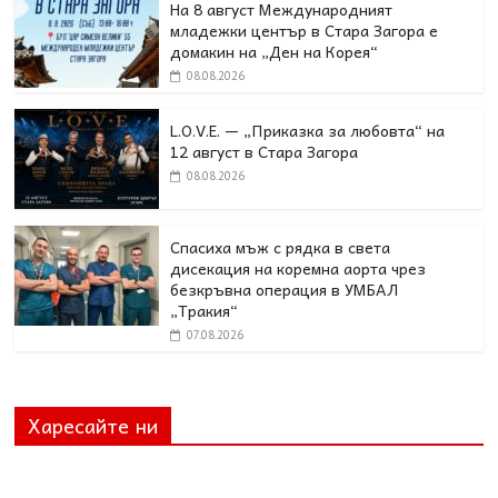
На 8 август Международният
младежки център в Стара Загора е
домакин на „Ден на Корея“
08.08.2026
L.O.V.E. — „Приказка за любовта“ на
12 август в Стара Загора
08.08.2026
Спасиха мъж с рядка в света
дисекация на коремна аорта чрез
безкръвна операция в УМБАЛ
„Тракия“
07.08.2026
Харесайте ни