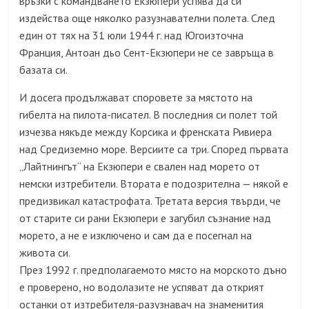
връзки с командването Екзюпери успява да си
издейства още няколко разузнавателни полета. След
един от тях на 31 юли 1944 г. над Югоизточна
Франция, Антоан дьо Сент-Екзюпери не се завръща в
базата си.
И досега продължават споровете за мястото на
гибелта на пилота-писател. В последния си полет той
изчезва някъде между Корсика и френската Ривиера
над Средиземно море. Версиите са три. Според първата
„Лайтнингът“ на Екзюпери е свален над морето от
немски изтребители. Втората е подозрителна — някой е
предизвикал катастрофата. Третата версия твърди, че
от старите си рани Екзюпери е загубил съзнание над
морето, а не е изключено и сам да е посегнал на
живота си.
През 1992 г. предполагаемото място на морското дъно
е проверено, но водолазите не успяват да открият
останки от изтребителя-разузнавач на знаменития