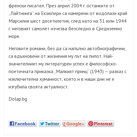
френски писател. През април 2004 г. останките от
„Лайтнинга“ на Екзюпери са намерени от водолази край
Марсилия шест десетилетия, след като на 31 юли 1944
г. неговият самолет изчезва безследно в Средиземно
море.
Неговите романи, без да са напълно автобиографични,
са вдъхновени от жизнения му път на пилот. Най-
значителният му литературен успех е философско-
поетичната приказка „Малкият принц“ (1943) — разказ с
изключителна хуманност, която и в наши дни не е
изгубила своята актуалност.
Dolap.bg
Facebook
Twitter
Google+
Pinterest