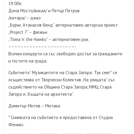
19:00ч.
Дона Мосто/вокал/ и Петър Петров
/китара/ – джаз
„Борис Атанасов бенд“ алтернативен авторски проект
„Project 7“ – фюжън
„Toma ‘n’ the Hawks“ – алтернативен рок
––––––––––––––––––––––-
Всички концерти са със свободен достъп за гражданите
и гостите на града.
Събитието“ Музикантите на Стара Загора: Тук сме!“ се
осъществява от Творчески Колектив „На улицата“ със
съдействието на Община Стара Загора, ММЦ Стара
Загора и „Къщата на архитекта“.
Димитър Митев – Митака
* Снимката на събитието е предоставена от Студио
Феникс.