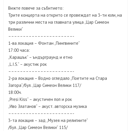
Вижте повече за събитието:
Трите концерта на открито се провеждат на 3-ти юли, на
три различни места на главната улица „Цар Симеон
Велики“
––––––––––––––––––––––-
1-ва локация – Фонтан „Пингвините“
17:00 часа:
„Карашък“ – ъндърграунд и етно
„L.I.S.“ – акустик рок
––––––––––––––––––––––-
2-ра локация – Водно огледало „Поетите на Стара
Загора“/бул. „Цар Симеон Велики 117/
18:00ч.
„Presi Kiss“ – акустичен поп и рок
„Иво Златанов“ – акуст. авторска музика
––––––––––––––––––––––-
3-та локация – зад „Музея на религиите“
/бул. „Цар Симеон Велики“ 115/