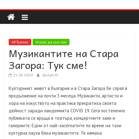
Долап
Skip
to
content
БГ
култура|
АРТуално
Искам да съм там
изкуство|
Музикантите на Стара
пътешествия|
Загора: Тук сме!
мода|
събития|
25.06.2020
Долап.бг
кухня|
реклама|
Културният живот в България и в Стара Загора бе спрял в
минало|
продължение на почти 3 месеца. Музиканти, артисти и
хора на изкуството на практика прекратиха своята
дейност заради пандемията COVID 19. Сега постепенно
публиката се връща в театъра, концертните зали и
галериите. Едни от най-засегнатите по време на тази
културна пауза бяха музикантите. Те нямаха