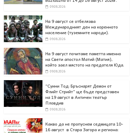
Buzludzha от 14 до 16 август 2026г.
09.08.2026
На 9 август се отбелязва
Международният ден на коренното
население (туземните народи).
09.08.2026
На 9 август почитаме паметта именно
на Свети апостол Матий (Матия),
който заел мястото на предателя Юда.
09.08.2026
“Суини Тод: Бръснарят Демон от
Флийт Стрийт” ще бъде представен
на 19 август в Античен театър
Пловдив
09.08.2026
Какво да не пропуснем седмицата 10-
16 август в Стара Загора и региона: