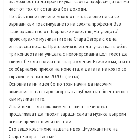
възможността да практикуват своята професия, а голяма
част от тях от останаха без доходи.
По обективни причини много от тях все още не са се
върнали към практикуването на своята професия. Във
тази връзка ние от Творчески колектив „На улицата“
провокирахме музикантите на Стара Загора с една
интересна покана. Предложихме им да участват в общо
три концерта на улицата с некомерсиална цел, тоест да
свирят без да получат възнаграждения. Всички към, които
се обърнахме приеха на момента, а датата, на която се
спряхме е 3-ти юли 2020 г. (петък).
Основната ни идея бе, по този начин да насочим
вниманието на старозагорската публика и общественост
към музикантите.
И най-вече – да покажем, че същите тези хора
продължават да творят заради самата музика, въпреки
всички препятствия и несгоди.
Ето защо кръстихме нашата идея: „Музикантите на
Стара Загора: Тук сме!“