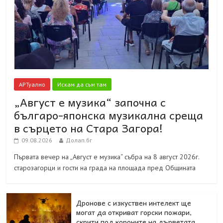
АРТуално
Искам да съм там
„Август е музика“ започна с
българо-японска музикална среща
в сърцето на Стара Загора!
09.08.2026
Долап.бг
Първата вечер на „Август е музика“ събра на 8 август 2026г.
старозагорци и гости на града на площада пред Общината
Дронове с изкуствен интелект ще
могат да откриват горски пожари,
скрити под короните на дърветата