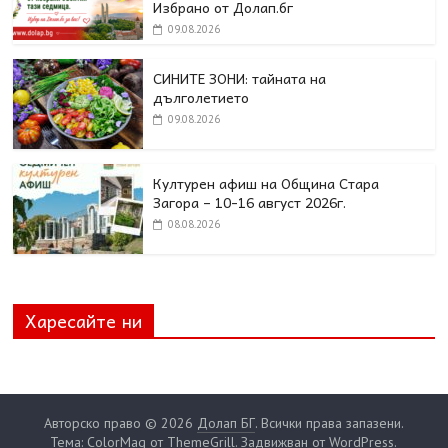
Избрано от Долап.бг
09.08.2026
СИНИТЕ ЗОНИ: тайната на
дълголетието
09.08.2026
Културен афиш на Община Стара
Загора – 10-16 август 2026г.
08.08.2026
Харесайте ни
Авторско право © 2026
Долап БГ
. Всички права запазени.
Тема: ColorMag от
ThemeGrill
. Задвижван от
WordPress
.