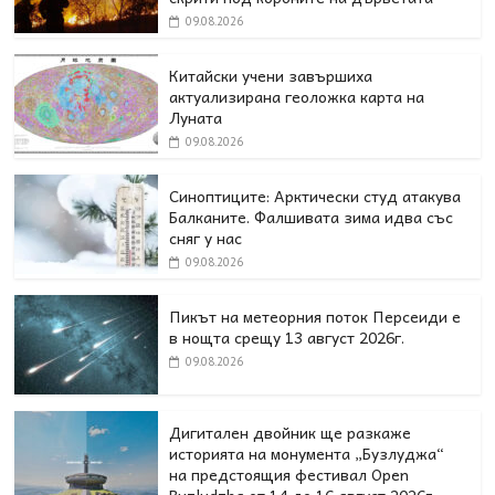
09.08.2026
Китайски учени завършиха
актуализирана геоложка карта на
Луната
09.08.2026
Синоптиците: Арктически студ атакува
Балканите. Фалшивата зима идва със
сняг у нас
09.08.2026
Пикът на метеорния поток Персеиди е
в нощта срещу 13 август 2026г.
09.08.2026
Дигитален двойник ще разкаже
историята на монумента „Бузлуджа“
на предстоящия фестивал Open