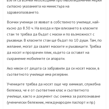
взети са всички необходими противоепидемични мерки
съгласно указанията на министъра на
здравеопазването.
Всички ученици се явяват в собственото училище, най-
късно до 8.30 ч. На входа и при влизането в класните
стаи те трябва да бъдат с маски и по възможност с
ръкавици. В класните стаи ще бъдат по 10 души. Там, по
желание, могат да свалят маските и ръкавиците. Трябва
да носят и прозрачен плик, където са оставят на
съхранение мобилните си апарати.
Ако някои от децата са забравили да си носят маски, в
съответното училище има резервни.
Учениците трябва да носят още чер химикал, служебна
бележка, че е от съответния клас и съответното
училище, както и документ със снимка за разпознаване
(
ученически бележник, международен паспорт и пр.
)