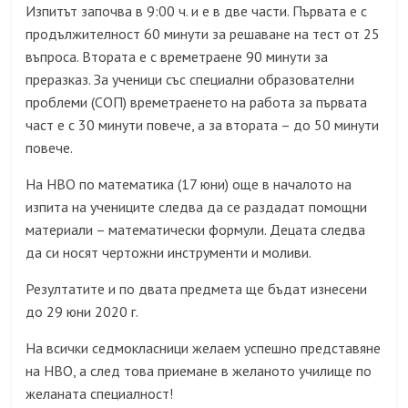
Изпитът започва в 9:00 ч. и е в две части. Първата е с
продължителност 60 минути за решаване на тест от 25
въпроса. Втората е с времетраене 90 минути за
преразказ. За ученици със специални образователни
проблеми
(
СОП
)
времетраенето на работа за първата
част е с 30 минути повече, а за втората – до 50 минути
повече.
На НВО по математика
(
17 юни
)
още в началото на
изпита на учениците следва да се раздадат помощни
материали – математически формули. Децата следва
да си носят чертожни инструменти и моливи.
Резултатите и по двата предмета ще бъдат изнесени
до 29 юни 2020 г.
На всички седмокласници желаем успешно представяне
на НВО, а след това приемане в желаното училище по
желаната специалност!