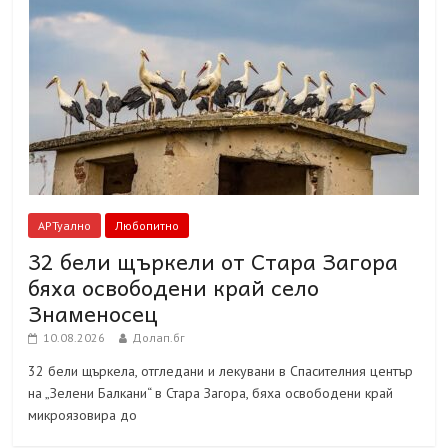
АРТуално
Любопитно
32 бели щъркели от Стара Загора
бяха освободени край село
Знаменосец
10.08.2026
Долап.бг
32 бели щъркела, отгледани и лекувани в Спасителния център
на „Зелени Балкани“ в Стара Загора, бяха освободени край
микроязовира до