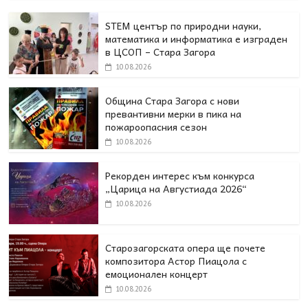
STEM център по природни науки,
математика и информатика е изграден
в ЦСОП – Стара Загора
10.08.2026
Община Стара Загора с нови
превантивни мерки в пика на
пожароопасния сезон
10.08.2026
Рекорден интерес към конкурса
„Царица на Августиада 2026“
10.08.2026
Старозагорската опера ще почете
композитора Астор Пиацола с
емоционален концерт
10.08.2026