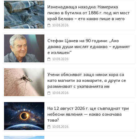
Изненадваща находка: Намериха
писмо в бутилка от 1886 г. под жп мост
край Белово – ето какво пише в него
10.08.2026
Стефан Цанев на 90 години: „Ако
двама души мислят еднакво – единият
е излишен“
10.08.2026
Учени обясняват защо някои хора са
като магнити за комарите, а други се
разминават с ухапванията им
10.08.2026
На 12 август 2026 г. ще съвпаднат три
небесни явления — какво означава
това?
10.08.2026