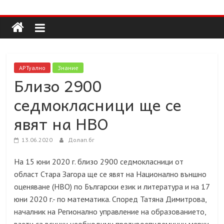
Долап
Skip
to
content
БГ
култура|
АРТуално
Знание
изкуство|
Близо 2900
пътешествия|
седмокласници ще се
мода|
събития|
явят на НВО
кухня|
реклама|
13.06.2020
Долап.бг
минало|
На 15 юни 2020 г. близо 2900 седмокласници от
област Стара Загора ще се явят на Национално външно
оценяване
(
НВО
)
по Български език и литература и на 17
юни 2020 г.- по математика. Според Татяна Димитрова,
началник на Регионално управление на образованието,