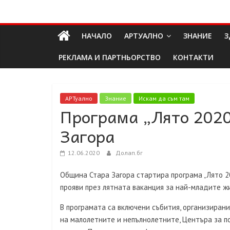
Skip
Долап
to
content
НАЧАЛО
АРТУАЛНО
ЗНАНИЕ
З
БГ
РЕКЛАМА И ПАРТНЬОРСТВО
КОНТАКТИ
култура|
изкуство|
пътешествия|
АРТуално
Знание
Искам да съм там
Програма „Лято 2020
мода|
събития|
Загора
кухня|
реклама|
12.06.2020
Долап.бг
минало|
Община Стара Загора стартира програма „Лято 20
прояви през лятната ваканция за най-младите ж
В програмата са включени събития, организиран
на малолетните и непълнолетните, Центъра за 