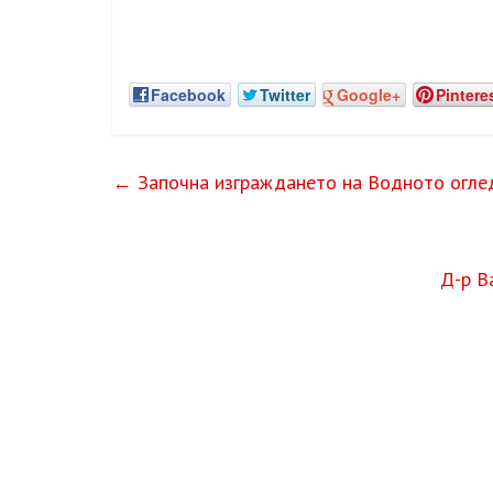
Facebook
Twitter
Google+
Pintere
←
Започна изграждането на Водното оглед
Д-р В