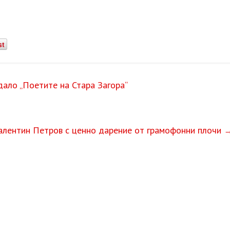
st
ало „Поетите на Стара Загора“
алентин Петров с ценно дарение от грамофонни плочи