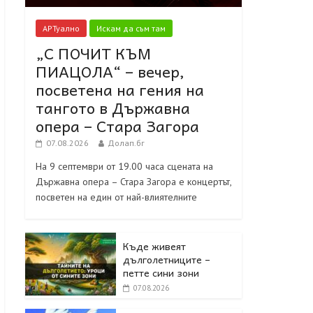
АРТуално
Искам да съм там
„С ПОЧИТ КЪМ
ПИАЦОЛА“ – вечер,
посветена на гения на
тангото в Държавна
опера – Стара Загора
07.08.2026
Долап.бг
На 9 септември от 19.00 часа сцената на
Държавна опера – Стара Загора е концертът,
посветен на един от най-влиятелните
Къде живеят
дълголетниците –
петте сини зони
07.08.2026