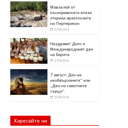
Мавзолей от
късноримската епоха
откриха археолозите
на Перперикон
07.08.2026
Наздраве! Днес е
Международният ден
на бирата
07.08.2026
7 август: Ден на
необвързаните“ или
„Ден на самотните
сърца“.
07.08.2026
Харесайте ни