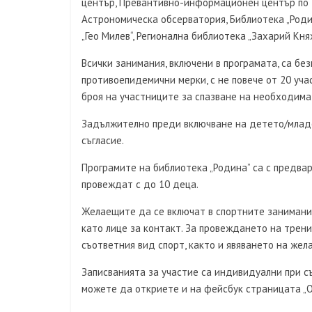
център, Превантивно-информационен център по з
Астрономическа обсерватория, Библиотека „Роди
„Гео Милев“, Регионална библиотека „Захарий Княж
Всички занимания, включени в програмата, са без
противоепидемични мерки, с не повече от 20 уч
броя на участниците за спазване на необходима
Задължително преди включване на детето/младе
съгласие.
Програмите на библиотека „Родина” са с предва
провеждат с до 10 деца.
Желаещите да се включат в спортните занимания
като лице за контакт. За провеждането на трен
съответния вид спорт, както и явяването на жел
Записванията за участие са индивидуални при 
можете да откриете и на фейсбук страницата „Об