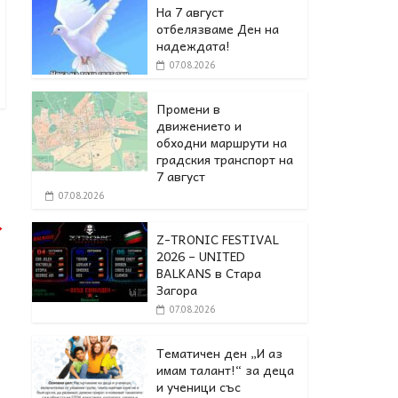
На 7 август
отбелязваме Ден на
надеждата!
07.08.2026
Промени в
движението и
обходни маршрути на
градския транспорт на
7 август
07.08.2026
→
Z-TRONIC FESTIVAL
2026 – UNITED
BALKANS в Стара
Загора
07.08.2026
Тематичен ден „И аз
имам талант!“ за деца
и ученици със