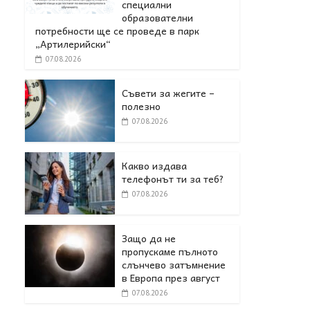
специални
образователни
потребности ще се проведе в парк
„Артилерийски“
07.08.2026
Съвети за жегите –
полезно
07.08.2026
Какво издава
телефонът ти за теб?
07.08.2026
Защо да не
пропускаме пълното
слънчево затъмнение
в Европа през август
07.08.2026