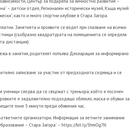
ависимости, Център за подкрепа за личностно развитие –
на“ – детски отдел, Регионален исторически музей, Къща музей
ески“, както и много спортни клубове в Стара Загора.
платни. Занятията и проявите се водят при спазване на всички
астници (съобразно квадратурата на помещенията се определя
та дистанция).
жа в занятия, родителят попълва Декларация за информирано
рително записване за участие от предходната седмица и се
 ученици следва да се свържат с треньора, който е посочен
ировките е задължително подходящо облекло, маска и обувки за
аещите поне 5 минути преди обявения час.
съответните организатори. Информация за летните занимания
разование – Стара Загора“ – https://bit.ly/3hmOg7N.