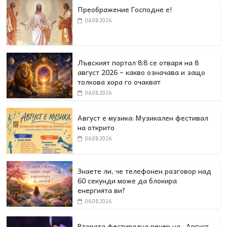
Преображение Господне е!
06.08.2026
Лъвският портал 8:8 се отваря на 8
август 2026 – какво означава и защо
толкова хора го очакват
06.08.2026
Август е музика: Музикален фестивал
на открито
06.08.2026
Знаете ли, че телефонен разговор над
60 секунди може да блокира
енергията ви?
06.08.2026
Втората фестивална вечер на „Август