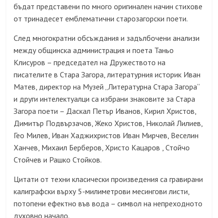
бъдат представени по много оригинален начин стихове
от тринадесет емблематични старозагорски поети.
След многократни обсъждания и задълбочени анализи
между общинска администрация и поета Таньо
Клисуров – председател на Дружеството на
писателите в Стара Загора, литературния историк Иван
Матев, директор на Музей „Литературна Стара Загора“
и други интелектуалци са избрани знаковите за Стара
Загора поети – Даскал Петър Иванов, Кирил Христов,
Димитър Подвързачов, Жеко Христов, Николай Лилиев,
Гео Милев, Иван Хаджихристов Иван Мирчев, Веселин
Ханчев, Михаил Берберов, Христо Кацаров , Стойчо
Стойчев и Рашко Стойков.
Цитати от техни класически произведения са гравирани
калиграфски върху 5-милиметрови месингови листи,
потопени ефектно във вода – символ на непреходното
духовно начало.