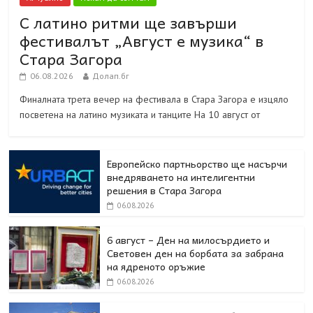
С латино ритми ще завърши
фестивалът „Август е музика“ в
Стара Загора
06.08.2026
Долап.бг
Финалната трета вечер на фестивала в Стара Загора е изцяло
посветена на латино музиката и танците На 10 август от
Европейско партньорство ще насърчи
внедряването на интелигентни
решения в Стара Загора
06.08.2026
6 август – Ден на милосърдието и
Световен ден на борбата за забрана
на ядреното оръжие
06.08.2026