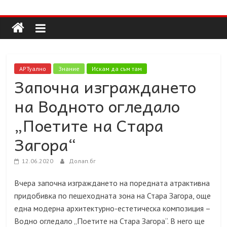
Долап
Skip
to
content
БГ
култура|
АРТуално
Знание
Искам да съм там
изкуство|
Започна изграждането
пътешествия|
на Водното огледало
мода|
събития|
„Поетите на Стара
кухня|
Загора“
реклама|
минало|
12.06.2020
Долап.бг
Вчера започна изграждането на поредната атрактивна
придобивка по пешеходната зона на Стара Загора, още
една модерна архитектурно-естетическа композиция –
Водно огледало „Поетите на Стара Загора“. В него ще