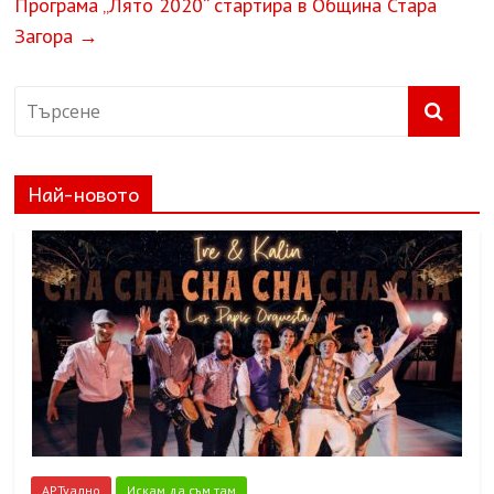
Програма „Лято 2020“ стартира в Община Стара
Загора
→
Най-новото
АРТуално
Искам да съм там