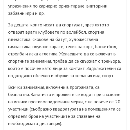
упражнения по кариерно ориентиране, викторини,
забавни игри и др.
За децата, които искат да спортуват, през лятото
отварят врати клубовете по волейбол, спортна
гимнастика, скокове на батут, художествена
гимнастика, плуване карате, тенис на корт, баскетбол,
стрелба и лека атлетика. Желаещите да се включат в
спортните занимания, трябва да се свържат с треньора,
който е посочен като лице за контакт. Задължителни са
подходящо облекло и обувки за желания вид спорт.
Всички занимания, включени в програмата, са
безплатни. Занятията и проявите се водят при спазване
на всички противоепидемични мерки, с не повече от 20
участници (съобразно квадратурата на помещенията се
определя броя на участниците за спазване на
необходимата дистанция).