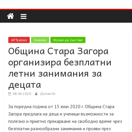
Долап
Skip
to
content
БГ
култура|
АРТуално
Знание
Искам да съм там
изкуство|
Община Стара Загора
пътешествия|
организира безплатни
мода|
събития|
летни занимания за
кухня|
децата
реклама|
минало|
08.06.2020
Долап.бг
За поредна година от 15 юни 2020 г. Община Стара
Загора предлага на деца и ученици възможности за
полезно и приятно прекарване на свободно време чрез
безплатни разнообразни занимания и прояви през