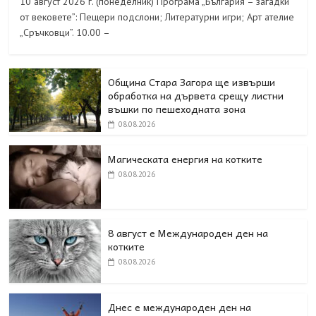
10 август 2026 г. (понеделник) Програма „България – загадки
от вековете”: Пещери подслони; Литературни игри; Арт ателие
„Сръчковци”. 10.00 –
Община Стара Загора ще извърши
обработка на дървета срещу листни
въшки по пешеходната зона
08.08.2026
Магическата енергия на котките
08.08.2026
8 август е Международен ден на
котките
08.08.2026
Днес е международен ден на