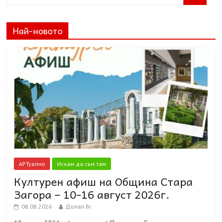
Най-новото
АРТуално
Искам да съм там
Културен афиш на Община Стара
Загора – 10-16 август 2026г.
08.08.2026
Долап.бг