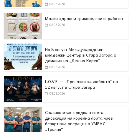
08.08.2026
Малки здравни трикове, които работят
08.08.2026
На 8 август Международният
младежки център в Стара Загора е
домакин на „Ден на Корея“
08.08.2026
L.O.V.E. — „Приказка за любовта“ на
12 август в Стара Загора
08.08.2026
Спасиха мъж с рядка в света
дисекация на коремна аорта чрез
безкръвна операция в УМБАЛ
„Тракия“