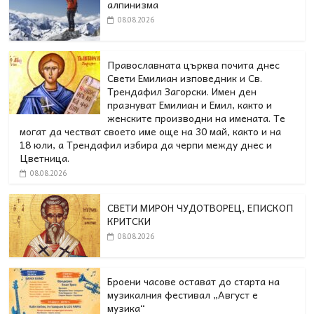
алпинизма
08.08.2026
Православната църква почита днес
Свети Емилиан изповедник и Св.
Трендафил Загорски. Имен ден
празнуват Емилиан и Емил, както и
женските производни на имената. Те
могат да честват своето име още на 30 май, както и на
18 юли, а Трендафил избира да черпи между днес и
Цветница.
08.08.2026
СВЕТИ МИРОН ЧУДОТВОРЕЦ, ЕПИСКОП
КРИТСКИ
08.08.2026
Броени часове остават до старта на
музикалния фестивал „Август е
музика“