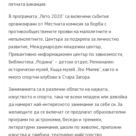
лятната ваканция.
В програмата „Лято 2020“ са включени събития
организирани от Местната комисия за борба с
противообществените прояви на малолетните и
непълнолетните, Центъра за подкрепа за личностно
развитие, Международен младежки център,
Превантивно-информационен център по зависимости,
Библиотека „Родина“ – детски отдел, Регионален
исторически музей, Къща музей „Гео Милев“, както и
много спортни клубове в Стара Загора.
Заниманията са в различни области на науката,
изкуството и спорта, така че всеки младеж или девойка
да намерят най-интересното занимание за себе си. За
желаещите да се включат се предлагат образователни
програми по астрономия, беседи и тренинги,
литературни занимания, школи по живопис, приложни
изкуства и тамбура, театрално майсторство,