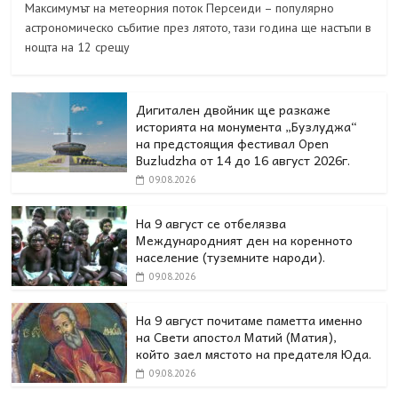
Максимумът на метеорния поток Персеиди – популярно
астрономическо събитие през лятото, тази година ще настъпи в
нощта на 12 срещу
Дигитален двойник ще разкаже
историята на монумента „Бузлуджа“
на предстоящия фестивал Open
Buzludzha от 14 до 16 август 2026г.
09.08.2026
На 9 август се отбелязва
Международният ден на коренното
население (туземните народи).
09.08.2026
На 9 август почитаме паметта именно
на Свети апостол Матий (Матия),
който заел мястото на предателя Юда.
09.08.2026