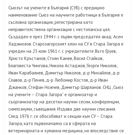
Съюзът на учените в България (СУБ) с предишно
наименование Съюз на научните работници в България е
съсловна организация, регистрирана като
неправителствена организация с нестопанска цел.
Създаден е през 1944 г. с първи председател акад. Асен
Хаджиолов. Старозагорският клон на СУ в Стара Загора е
учреден на 23 юли 1961 г. с учредителите Въто Груев,
Христо Кръстанов, Стоян Канев, Васил Стайков,
Благовеста Чингова, Никола Астаджов, Георги Николов,
Иван Карабалиев, Димитър Николов, д-р Михайлов, д-р
Славов, д-р Пенев, д-р Любомир Костов, д-р Иван
Джанков, Стефан Ножчев, Димитър Шарланов. СНЦ „Съюз
на учените – Стара Загора“ е организатор и
съорганизатор на десетки научни сесии, конференции,
симпозиуми, съвещания. Издава две научни списания.
След 1976 г. се обособяват и секции към СУ – Стара
Загора, като първоначално са в сферата на
ветеринарната и хуманна медицина, но впоследствие се