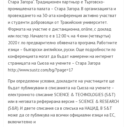
Стара Загора“. Традиционен партньор е Търговско-
промишлената палата – Стара Загора. В организацията и
провеждането на 30-ата конференция активно участват
и студенти доброволци от Тракийския университет.
Формата на участие е дистанционна, online, с доклад
или постер. Началото е в 12:00 ч. на 4 юни (четвъртък)
2020 г. по предварително обявената програма. Работните
езици – български английски, руски. Още подробности по
конференцията могат да бъдат намерени на интернет
страницата на Съюза на учените – Стара Загора
http://www.sustz.com/bg/?page=17
При определени условия, докладите на участниците ще
бъдат публикувани в списанията на Съюза на учените –
електронното списание SCIENCE & TECHNOLOGIES (S&T)
или в неговата реферирана версия – SCIENCE & RESEARCH
(S&R). И двете списания са в списъка на НАЦИД. В S&T
може да се публикува на всички официални езици на ЕС,
включително и