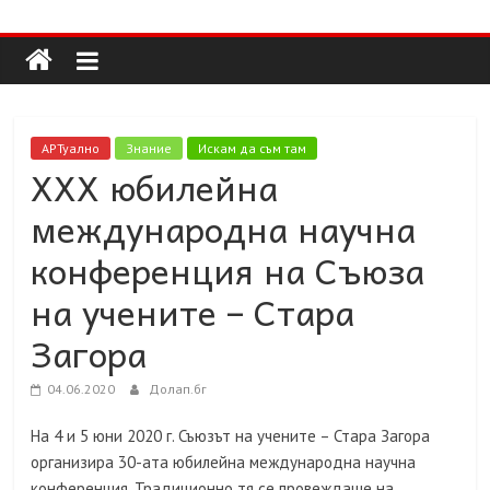
Долап
Skip
to
content
БГ
култура|
АРТуално
Знание
Искам да съм там
изкуство|
XXX юбилейна
пътешествия|
международна научна
мода|
събития|
конференция на Съюза
кухня|
на учените – Стара
реклама|
минало|
Загора
04.06.2020
Долап.бг
На 4 и 5 юни 2020 г. Съюзът на учените – Стара Загора
организира 30-ата юбилейна международна научна
конференция. Традиционно тя се провеждаше на