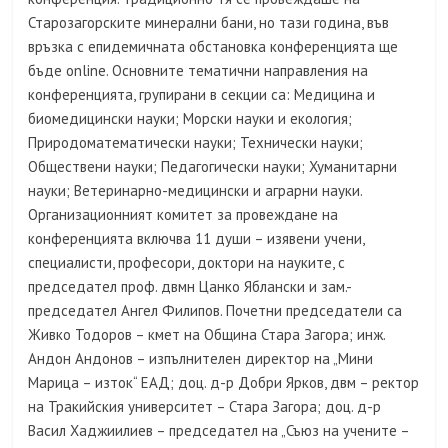
Старозагорските минерални бани, но тази година, във
връзка с епидемичната обстановка конференцията ще
бъде online. Основните тематични направления на
конференцията, групирани в секции са: Медицина и
биомедицински науки; Морски науки и екология;
Природоматематически науки; Технически науки;
Обществени науки; Педагогически науки; Хуманитарни
науки; Ветеринарно-медицински и аграрни науки.
Организационният комитет за провеждане на
конференцията включва 11 души – изявени учени,
специалисти, професори, доктори на науките, с
председател проф. двмн Цанко Яблански и зам.-
председател Ангел Филипов. Почетни председатели са
Живко Тодоров – кмет на Община Стара Загора; инж.
Андон Андонов – изпълнителен директор на „Мини
Марица – изток“ ЕАД; доц. д-р Добри Ярков, двм – ректор
на Тракийския университет – Стара Загора; доц. д-р
Васил Хаджиилиев – председател на „Съюз на учените –