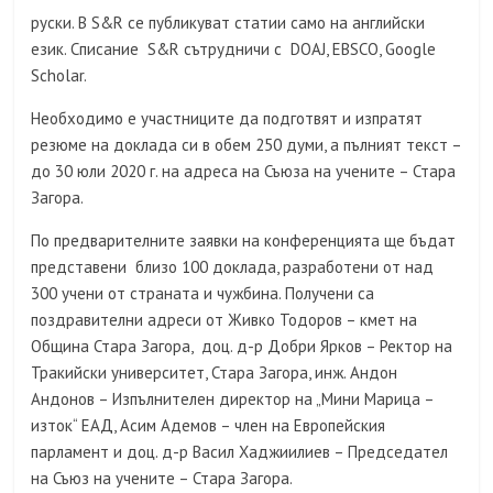
руски. В S&R се публикуват статии само на английски
език. Списание S&R сътрудничи с DOAJ, EBSCO, Google
Scholar.
Необходимо е участниците да подготвят и изпратят
резюме на доклада си в обем 250 думи, а пълният текст –
до 30 юли 2020 г. на адреса на Съюза на учените – Стара
Загора.
По предварителните заявки на конференцията ще бъдат
представени близо 100 доклада, разработени от над
300 учени от страната и чужбина. Получени са
поздравителни адреси от Живко Тодоров – кмет на
Община Стара Загора, доц. д-р Добри Ярков – Ректор на
Тракийски университет, Стара Загора, инж. Андон
Андонов – Изпълнителен директор на „Мини Марица –
изток“ ЕАД, Асим Адемов – член на Европейския
парламент и доц. д-р Васил Хаджиилиев – Председател
на Съюз на учените – Стара Загора.