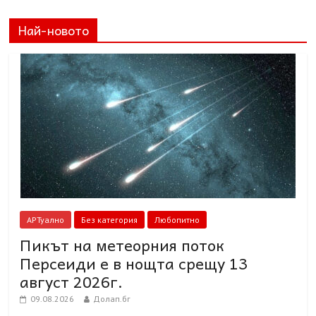
Най-новото
АРТуално
Без категория
Любопитно
Пикът на метеорния поток
Персеиди е в нощта срещу 13
август 2026г.
09.08.2026
Долап.бг