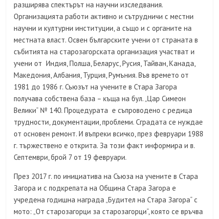
разширява спектърът на научни изследвания.
Организацията работи активно и сътрудничи с местни
научни и културни институции, а също и с органите на
местната власт. Освен българските учени от страната в
събитията на старозагорската организация участват и
учени от Индия, Полша, Беларус, Русия, Тайван, Канада,
Македония, Албания, Турция, Румъния. Във времето от
1981 до 1986 г. Съюзът на учените в Стара Загора
получава собствена база – къща на бул. „Цар Симеон
Велики“ № 140. Процедурата е съпроводено с редица
трудности, документации, проблеми. Сградата се нуждае
от основен ремонт. И въпреки всичко, през февруари 1988
г. тържествено е открита. За този факт информира и в.
Септември, брой 7 от 19 февруари.
През 2017 г. по инициатива на Съюза на учените в Стара
Загора и с подкрепата на Община Стара Загора е
учредена годишна награда „Будител на Стара Загора“ с
мото: „От старозагорци за старозагорци“, която се връчва