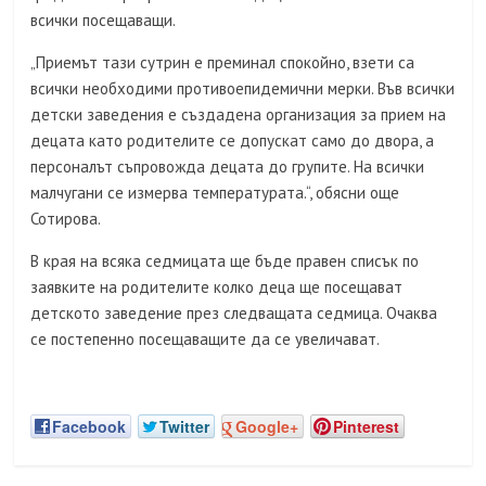
всички посещаващи.
„Приемът тази сутрин е преминал спокойно, взети са
всички необходими противоепидемични мерки. Във всички
детски заведения е създадена организация за прием на
децата като родителите се допускат само до двора, а
персоналът съпровожда децата до групите. На всички
малчугани се измерва температурата.“, обясни още
Сотирова.
В края на всяка седмицата ще бъде правен списък по
заявките на родителите колко деца ще посещават
детското заведение през следващата седмица. Очаква
се постепенно посещаващите да се увеличават.
Facebook
Twitter
Google+
Pinterest