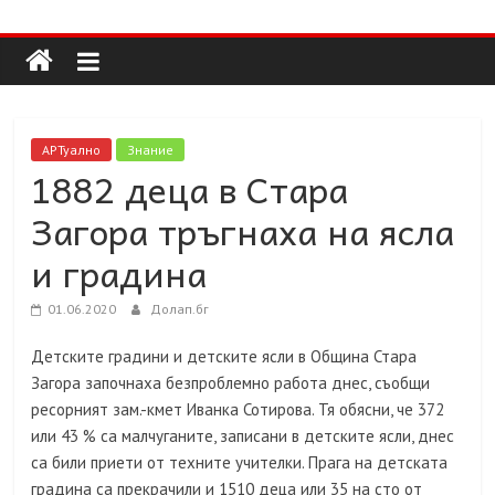
Долап
Skip
to
content
БГ
култура|
АРТуално
Знание
изкуство|
1882 деца в Стара
пътешествия|
Загора тръгнаха на ясла
мода|
събития|
и градина
кухня|
реклама|
01.06.2020
Долап.бг
минало|
Детските градини и детските ясли в Община Стара
Загора започнаха безпроблемно работа днес, съобщи
ресорният зам.-кмет Иванка Сотирова. Тя обясни, че 372
или 43 % са малчуганите, записани в детските ясли, днес
са били приети от техните учителки. Прага на детската
градина са прекрачили и 1510 деца или 35 на сто от