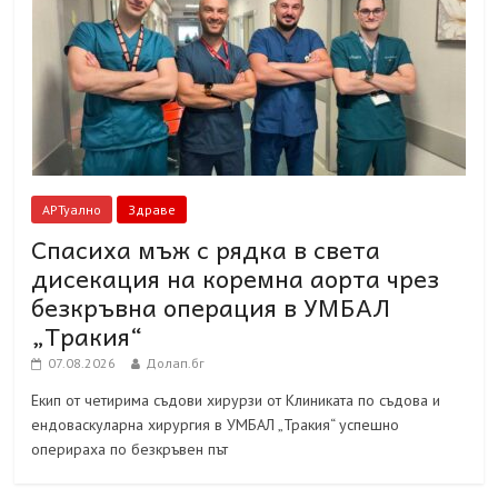
АРТуално
Здраве
Спасиха мъж с рядка в света
дисекация на коремна аорта чрез
безкръвна операция в УМБАЛ
„Тракия“
07.08.2026
Долап.бг
Екип от четирима съдови хирурзи от Клиниката по съдова и
ендоваскуларна хирургия в УМБАЛ „Тракия“ успешно
оперираха по безкръвен път