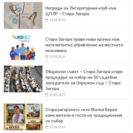
Награди за Литературния клуб към
ЦПЛР – Стара Загора
07.08.2026
Стара Загора прави нова крачка към
интелигентно управление на местната
икономика
07.08.2026
Общински съвет – Стара Загора откри
процедура за избор на 50 съдебни
заседатели за Окръжен съд – Стара
Загора
07.08.2026
Старозагорското село Малка Верея
кани жители и гости на традиционния
си събор
07.08.2026