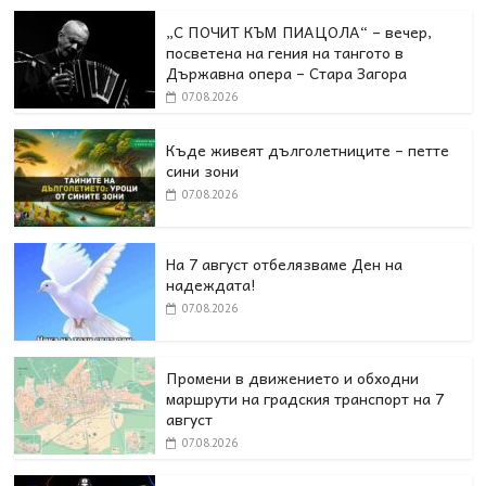
„С ПОЧИТ КЪМ ПИАЦОЛА“ – вечер,
посветена на гения на тангото в
Държавна опера – Стара Загора
07.08.2026
Къде живеят дълголетниците – петте
сини зони
07.08.2026
На 7 август отбелязваме Ден на
надеждата!
07.08.2026
Промени в движението и обходни
маршрути на градския транспорт на 7
август
07.08.2026