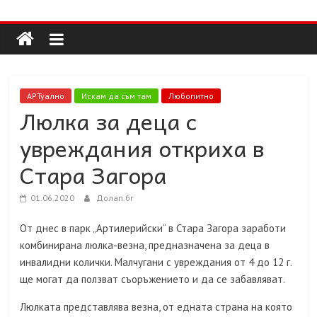
Долап
Skip
to
content
БГ
култура|
АРТуално
Искам да съм там
Любопитно
изкуство|
Люлка за деца с
пътешествия|
увреждания откриха в
мода|
събития|
Стара Загора
кухня|
реклама|
01.06.2020
Долап.бг
минало|
От днес в парк „Артилерийски“ в Стара Загора заработи
комбинирана люлка-везна, предназначена за деца в
инвалидни колички. Малчугани с увреждания от 4 до 12 г.
ще могат да ползват съоръжението и да се забавляват.
Люлката представлява везна, от едната страна на която