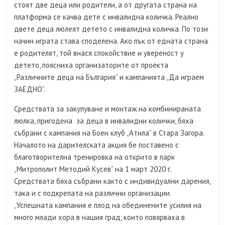
стоят две деца или родители, а от другата страна на
платформа се качва дете с инвалидна количка. Реално
двете деца люлеят детето с инвалидна количка. По този
начин играта става споделена. Ако пък от едната страна
е родителят, той внася спокойствие и увереност у
детето, поясниха организаторите от проекта
„Различните деца на България“ и кампанията „Да играем
ЗАЕДНО“.
Средствата за закупуване и монтаж на комбинираната
люлка, пригодена за деца в инвалидни колички, бяха
събрани с кампания на Боен клуб „Атила“ в Стара Загора.
Началото на дарителската акция бе поставено с
благотворителна тренировка на открито в парк
„Митрополит Методий Кусев“ на 1 март 2020 г.
Средствата бяха събрани както с индивидуални дарения,
така и с подкрепата на различни организации.
„Успешната кампания е плод на обединените усилия на
много млади хора в нашия град, които повярваха в