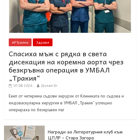
АРТуално
Здраве
Спасиха мъж с рядка в света
дисекация на коремна аорта чрез
безкръвна операция в УМБАЛ
„Тракия“
07.08.2026
Долап.бг
Екип от четирима съдови хирурзи от Клиниката по съдова и
ендоваскуларна хирургия в УМБАЛ „Тракия“ успешно
оперираха по безкръвен път
Награди за Литературния клуб към
ЦПЛР – Стара Загора