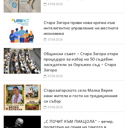
07.08.2026
Стара Загора прави нова крачка към
интелигентно управление на местната
икономика
07.08.2026
Общински съвет – Стара Загора откри
процедура за избор на 50 съдебни
заседатели за Окръжен съд – Стара
Загора
07.08.2026
Старозагорското село Малка Верея
кани жители и гости на традиционния
си събор
07.08.2026
„С ПОЧИТ КЪМ ПИАЦОЛА“ – вечер,
посветена на гения на тангото в