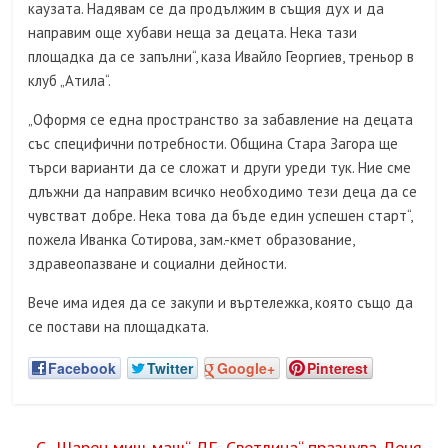
каузата. Надявам се да продължим в същия дух и да
направим още хубави неща за децата. Нека тази
площадка да се запълни“, каза Ивайло Георгиев, треньор в
клуб „Атила“.
„Оформя се една пространство за забавление на децата
със специфични потребности. Община Стара Загора ще
търси варианти да се сложат и други уреди тук. Ние сме
длъжни да направим всичко необходимо тези деца да се
чувстват добре. Нека това да бъде един успешен старт“,
пожела Иванка Сотирова, зам.-кмет образование,
здравеопазване и социални дейности.
Вече има идея да се закупи и въртележка, която също да
се постави на площадката.
Facebook
Twitter
Google+
Pinterest
←
С „Шарен миш-маш“ ДГ „Светлина“ празнува Деня