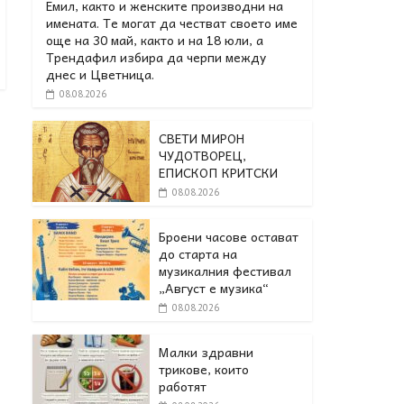
Емил, както и женските производни на
имената. Те могат да честват своето име
още на 30 май, както и на 18 юли, а
Трендафил избира да черпи между
днес и Цветница.
08.08.2026
СВЕТИ МИРОН
ЧУДОТВОРЕЦ,
ЕПИСКОП КРИТСКИ
08.08.2026
Броени часове остават
до старта на
музикалния фестивал
„Август е музика“
08.08.2026
Малки здравни
трикове, които
работят