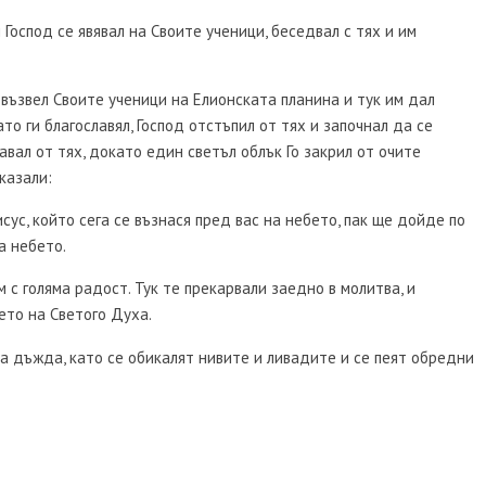
Господ се явявал на Своите ученици, беседвал с тях и им
 възвел Своите ученици на Елионската планина и тук им дал
то ги благославял, Господ отстъпил от тях и започнал да се
авал от тях, докато един светъл облък Го закрил от очите
казали:
ус, който сега се възнася пред вас на небето, пак ще дойде по
а небето.
 с голяма радост. Тук те прекарвали заедно в молитва, и
ето на Светого Духа.
а дъжда, като се обикалят нивите и ливадите и се пеят обредни