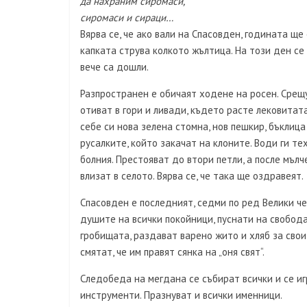
да нахраним сиромаси,
сиромаси и сираци…
Вярва се, че ако вали на Спасовден, годината ще
капката струва колкото жълтица. На този ден се 
вече са дошли.
Разпространен е обичаят ходене на росен. Срещ
отиват в гори и ливади, където расте лековитата
себе си нова зелена стомна, нов пешкир, бъклица
русалките, който закачат на клоните. Води ги те
болния. Престояват до втори петли, а после мъл
влизат в селото. Вярва се, че така ще оздравеят.
Спасовден е последният, седми по ред Велики ч
душите на всички покойници, пуснати на свобода
гробищата, раздават варено жито и хляб за свои
смятат, че им правят сянка на „оня свят“.
Следобеда на мегдана се събират всички и се игр
инструменти. Празнуват и всички именници.