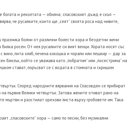
 е богата и реколтата — обилна; спасовският дъжд е скъп —
вярва, че русалките, които ще „сеят“ своята роса над нивите,
у празника болни от различни болести хора и бездетни жени
 билка росен. От нея русалките си вият венци. Хората носят със
 с вино, пита хляб, печена кокошка и чорапи или пешкир — дар за
хен близък, който се уважава като „побратим“ или „посестрима“ на
чешком стават, поръсват се с водата в стомната и скришом
етвъртък. Според народните вярвания на Спасовден се прибират
 на първия Велики четвъртък. Затова жените отиват рано на
те мъртви и разстилат орехови листа върху гробовете им. Така
аят „спасовските“ хора — само по песни, без музикални