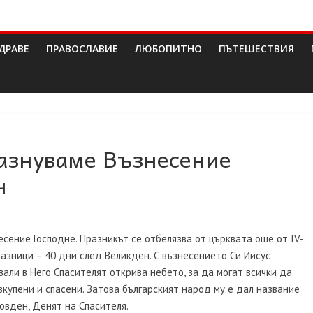
ДРАВЕ
ПРАВОСЛАВИЕ
ЛЮБОПИТНО
ПЪТЕШЕСТВИЯ
разнуваме Възнесение
н
сение Господне. Празникът се отбелязва от църквата още от IV-
азници – 40 дни след Великден. С възнесението Си Иисус
вали в Него Спасителят открива небето, за да могат всички да
купени и спасени. Затова българският народ му е дал название
совден, Денят на Спасителя.