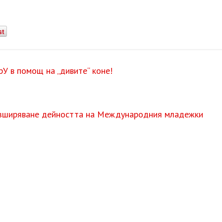
st
У в помощ на „дивите“ коне!
разширяване дейността на Международния младежки