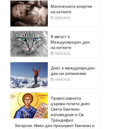
Магическата енергия
на котките
08.08.2026
8 август е
Международен ден
на котките
08.08.2026
Днес е международен
ден на алпинизма
08.08.2026
Православната
църква почита днес
Свети Емилиан
изповедник и Св.
Трендафил
Загорски. Имен ден празнуват Емилиан и