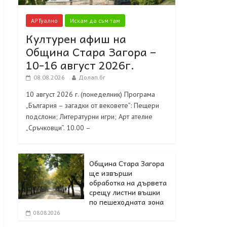
АРТуално
Искам да съм там
Културен афиш на
Община Стара Загора –
10-16 август 2026г.
08.08.2026
Долап.бг
10 август 2026 г. (понеделник) Програма
„България – загадки от вековете”: Пещери
подслони; Литературни игри; Арт ателие
„Сръчковци”. 10.00 –
Община Стара Загора
ще извърши
обработка на дървета
срещу листни въшки
по пешеходната зона
08.08.2026