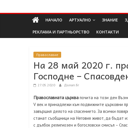
Skip
Долап
to
content
НАЧАЛО
АРТУАЛНО
ЗНАНИЕ
З
БГ
РЕКЛАМА И ПАРТНЬОРСТВО
КОНТАКТИ
култура|
изкуство|
пътешествия|
Православие
На 28 май 2020 г. п
мода|
събития|
Господне – Спасовде
кухня|
реклама|
27.05.2020
Долап.бг
минало|
Православната църква
почита на този ден Възне
V век и принадлежи към подвижните църковни пр
завършил делото на спасението. За всички повяр
станат съобщници на Неговия живот, да бъдат из
с дълбок религиозен и богословски смисъл – Спа