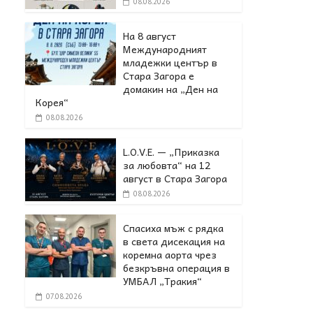
08.08.2026
На 8 август
Международният
младежки център в
Стара Загора е
домакин на „Ден на
Корея“
08.08.2026
L.O.V.E. — „Приказка
за любовта“ на 12
август в Стара Загора
08.08.2026
Спасиха мъж с рядка
в света дисекация на
коремна аорта чрез
безкръвна операция в
УМБАЛ „Тракия“
07.08.2026