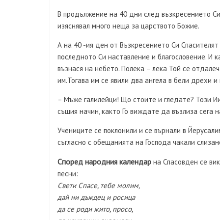
В продължение на 40 дни след възкресението Си 
изяснявал много неща за царството Божие.
А на 40 -ия ден от Възкресението Си Спасителят
последното Си наставление и благословение. И ка
възнася на небето. Полека – лека Той се отдалеч
им.Тогава им се явили два ангела в бели дрехи и 
– Мъже галилейци! Що стоите и гледате? Този Иис
същия начин, както Го виждате да възлиза сега н
Учениците се поклонили и се върнали в Йерусалим
съгласно с обещанията на Господа чакали слизан
Според народния календар
на Спасовден се вик
песни:
Свети Спасе, тебе молим,
дай ни дъждец и росица
да се роди жито, просо,