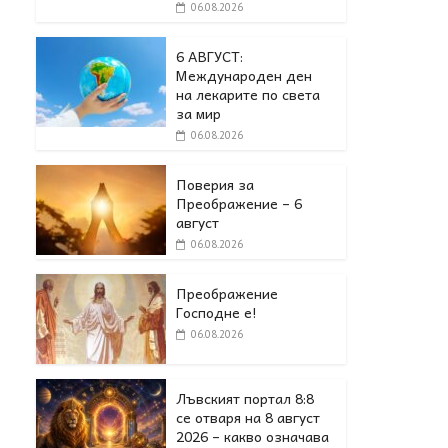
06.08.2026
6 АВГУСТ:
Международен ден
на лекарите по света
за мир
06.08.2026
Поверия за
Преображение – 6
август
06.08.2026
Преображение
Господне е!
06.08.2026
Лъвският портал 8:8
се отваря на 8 август
2026 – какво означава