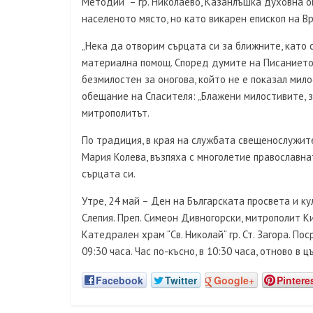
Методий“ – гр. Николаево, Казанлъшка духовна о
населеното място, но като викарен епископ на В
„Нека да отворим сърцата си за ближните, като 
материална помощ. Според думите на Писанието
безмилостен за оногова, който не е показал мило
обещание на Спасителя: „Блажени милостивите, з
митрополитът.
По традиция, в края на службата свещенослужите
Мария Колева, възпяха с многолетие православнат
сърцата си.
Утре, 24 май – Ден на Българската просвета и ку
Слепия. Преп. Симеон Дивногорски, митрополит К
Катедрален храм “Св. Николай“ гр. Ст. Загора. Пос
09:30 часа. Час по-късно, в 10:30 часа, отново в
Facebook
Twitter
Google+
Pintere