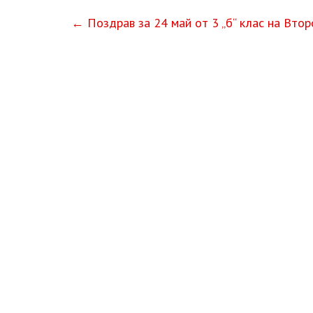
←
Поздрав за 24 май от 3 „б“ клас на Втор