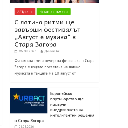
АРТуално
Искам да съм там
С латино ритми ще
завърши фестивалът
„Август е музика“ в
Стара Загора
06.08.2026
Долап.бг
Финалната трета вечер на фестивала в Стара
Загора е изцяло посветена на латино
музиката и танците На 10 август от
Европейско
партньорство ще
насърчи
внедряването на
интелигентни решения
в Стара Загора
06.08.2026