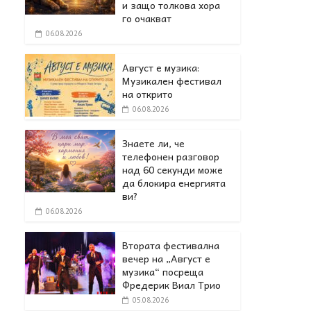
и защо толкова хора
го очакват
06.08.2026
Август е музика:
Музикален фестивал
на открито
06.08.2026
Знаете ли, че
телефонен разговор
над 60 секунди може
да блокира енергията
ви?
06.08.2026
Втората фестивална
вечер на „Август е
музика“ посреща
Фредерик Виал Трио
05.08.2026