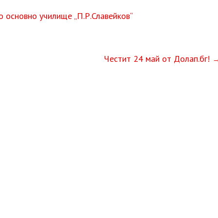
о основно училище „П.Р.Славейков“
Честит 24 май от Долап.бг!