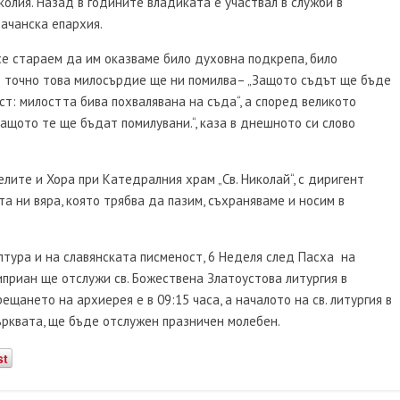
колия. Назад в годините владиката е участвал в служби в
рачанска епархия.
се стараем да им оказваме било духовна подкрепа, било
 точно това милосърдие ще ни помилва– „Защото съдът ще бъде
ст: милостта бива похвалявана на съда“, а според великото
ащото те ще бъдат помилувани.“, каза в днешното си слово
лите и Хора при Катедралния храм „Св. Николай“, с диригент
а ни вяра, която трябва да пазим, съхраняваме и носим в
лтура и на славянската писменост, 6 Неделя след Пасха ­ на
иприан ще отслужи св. Божествена Златоустова литургия в
рещането на архиерея е в 09:15 часа, а началото на св. литургия в
 църквата, ще бъде отслужен празничен молебен.
st