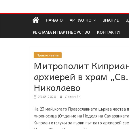
Skip
Долап
to
content
НАЧАЛО
АРТУАЛНО
ЗНАНИЕ
З
БГ
РЕКЛАМА И ПАРТНЬОРСТВО
КОНТАКТИ
култура|
изкуство|
пътешествия|
Православие
Митрополит Киприан 
мода|
събития|
архиерей в храм „Св.
кухня|
реклама|
Николаево
минало|
23.05.2020
Долап.бг
На 23 май, когато Православната църква чества 
мироносица (Отдание на Неделя на Самарянката
Киприан отслужи за първи път като архиерей свет