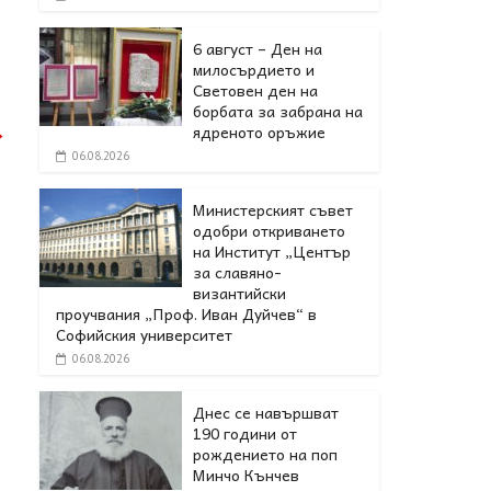
6 август – Ден на
милосърдието и
Световен ден на
борбата за забрана на
ядреното оръжие
→
06.08.2026
Министерският съвет
одобри откриването
на Институт „Център
за славяно-
византийски
проучвания „Проф. Иван Дуйчев“ в
Софийския университет
06.08.2026
Днес се навършват
190 години от
рождението на поп
Минчо Кънчев