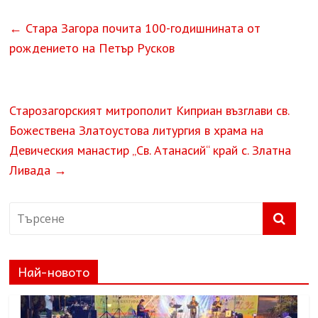
←
Стара Загора почита 100-годишнината от
рождението на Петър Русков
Старозагорският митрополит Киприан възглави св.
Божествена Златоустова литургия в храма на
Девическия манастир „Св. Атанасий“ край с. Златна
Ливада
→
Най-новото