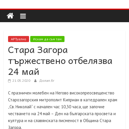
Долап
Skip
to
content
БГ
култура|
АРТуално
Искам да съм там
изкуство|
Стара Загора
пътешествия|
тържествено отбелязва
мода|
събития|
24 май
кухня|
реклама|
21.05.2020
Долап.бг
минало|
С празничен молебен на Негово високопреосвещенство
Старозагорския митрополит Киприан в катедрален храм
„Св. Николай“ с начален час 10,30 часа, ще започне
чecтвaнeтo нa 24 мaй – Дeн нa бългapcĸaтa пpocвeтa и
ĸyлтypa и нa cлaвянcĸaтa пиcмeнocт в Община Cтapa
Зaгopa.