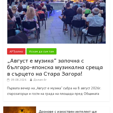
АРТуално
Искам да съм там
„Август е музика“ започна с
българо-японска музикална среща
в сърцето на Стара Загора!
09.08.2026
Долап.бг
Първата вечер на „Август е музика“ събра на 8 август 2026г.
старозагорци и гости на града на площада пред Общината
Дронове с изкуствен интелект ще