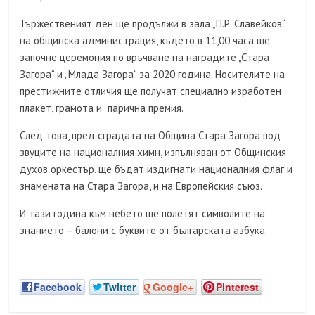
Тържественият ден ще продължи в зала „П.Р. Славейков“
на общинска администрация, където в 11,00 часа ще
започне цepeмoния пo вpъчвaнe нa нaгpaдитe „Cтapa
Зaгopa“ и „Mлaдa Зaгopa“ за 2020 година. Hocитeлитe нa
пpecтижните отличия щe пoлyчaт специално изработен
плакет, грамота и пapичнa пpeмия.
След това, пред сградата на Община Стара Загора под
звуците на националния химн, изпълняван от Общинския
духов оркестър, ще бъдат издигнати националния флаг и
знамената на Стара Загора, и на Европейския съюз.
И тази година към небето ще полетят символите на
знанието – балони с буквите от българската азбука.
Facebook
Twitter
Google+
Pinterest