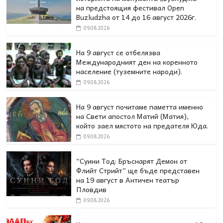
на предстоящия фестивал Open
Buzludzha от 14 до 16 август 2026г.
09.08.2026
На 9 август се отбелязва
Международният ден на коренното
население (туземните народи).
09.08.2026
На 9 август почитаме паметта именно
на Свети апостол Матий (Матия),
който заел мястото на предателя Юда.
09.08.2026
“Суини Тод: Бръснарят Демон от
Флийт Стрийт” ще бъде представен
на 19 август в Античен театър
Пловдив
09.08.2026