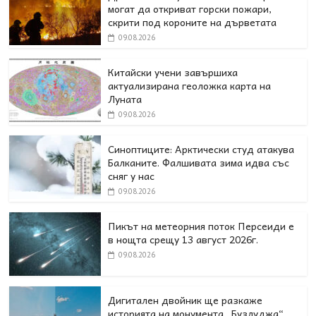
могат да откриват горски пожари,
скрити под короните на дърветата
09.08.2026
Китайски учени завършиха
актуализирана геоложка карта на
Луната
09.08.2026
Синоптиците: Арктически студ атакува
Балканите. Фалшивата зима идва със
сняг у нас
09.08.2026
Пикът на метеорния поток Персеиди е
в нощта срещу 13 август 2026г.
09.08.2026
Дигитален двойник ще разкаже
историята на монумента „Бузлуджа“