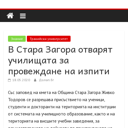
Долап
Skip
to
content
БГ
култура|
Знание
Тракийски университет
изкуство|
В Стара Загора отварят
пътешествия|
училищата за
мода|
събития|
провеждане на изпити
кухня|
реклама|
18.05.2020
Долап.бг
минало|
Със заповед на кмета на Община Стара Загора Живко
Тодоров се разрешава присъствието на ученици,
студенти и докторанти на територията на институции
от системата на училищното образование, както и на
територията на висшите учебни заведения, за