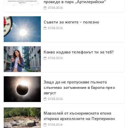
проведе в парк „Артилерийски“
07.08.2026
Съвети за жегите – полезно
07.08.2026
Какво издава телефонът ти за теб?
07.08.2026
Защо да не пропускаме пълното
слънчево затъмнение в Европа през
август
07.08.2026
Мавзолей от късноримската епоха
откриха археолозите на Перперикон
07.08.2026