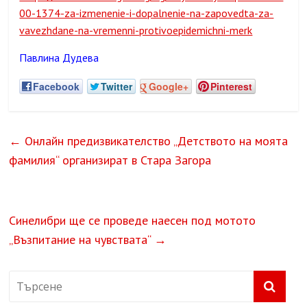
00-1374-za-izmenenie-i-dopalnenie-na-zapovedta-za-
vavezhdane-na-vremenni-protivoepidemichni-merk
Павлина Дудева
Facebook
Twitter
Google+
Pinterest
←
Онлайн предизвикателство „Детството на моята
фамилия“ организират в Стара Загора
Синелибри ще се проведе наесен под мотото
„Възпитание на чувствата“
→