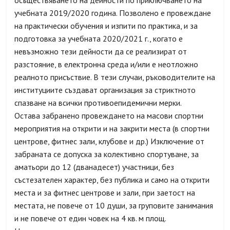
осъществяването на дейности по приключването на
учебната 2019/2020 година. Позволено е провеждане
на практически обучения и изпити по практика, и за
подготовка за учебната 2020/2021 г., когато е
невъзможно тези дейности да се реализират от
разстояние, в електронна среда и/или е неотложно
реалното присъствие. В тези случаи, ръководителите на
институциите създават организация за стриктното
спазване на всички противоепидемични мерки.
Остава забранено провеждането на масови спортни
мероприятия на открити и на закрити места (в спортни
центрове, фитнес зали, клубове и др.) Изключение от
забраната се допуска за колективно спортуване, за
аматьори до 12 (дванадесет) участници, без
състезателен характер, без публика и само на открити
места и за фитнес центрове и зали, при заетост на
местата, не повече от 10 души, за груповите занимания
и не повече от един човек на 4 кв. м площ.