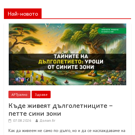
Най-новото
АРТуално
Здраве
Къде живеят дълголетниците –
петте сини зони
07.08.2026
Долап.бг
Как да живеем не само по-дълго, но и да се наслаждаваме на