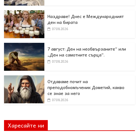
Наздраве! Днес е Международният
ден на бирата
07.08.2026
7 август: Ден на необвързаните“ или
„Ден на самотните сърца“.
07.08.2026
Отдаваме почит на
преподобномъченик Дометий, какво
се знае за него
07.08.2026
Харесайте ни