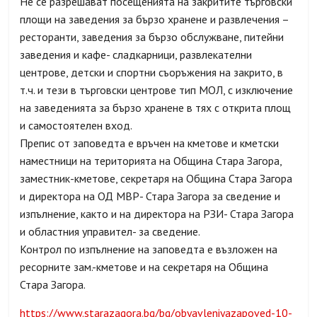
Не се разрешават посещенията на закритите търговски
площи на заведения за бързо хранене и развлечения –
ресторанти, заведения за бързо обслужване, питейни
заведения и кафе- сладкарници, развлекателни
центрове, детски и спортни съоръжения на закрито, в
т.ч. и тези в търговски центрове тип МОЛ, с изключение
на заведенията за бързо хранене в тях с открита площ
и самостоятелен вход.
Препис от заповедта е връчен на кметове и кметски
наместници на територията на Община Стара Загора,
заместник-кметове, секретаря на Община Стара Загора
и директора на ОД
МВР- Стара Загора за сведение и
изпълнение, както и на директора на РЗИ- Стара Загора
и областния управител- за сведение.
Контрол по изпълнение на заповедта е възложен на
ресорните зам.-кметове и на секретаря на Община
Стара Загора.
https://www.starazagora.bg/bg/obyavleniyazapoved-10-