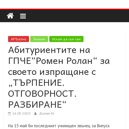
Долап
Skip
to
content
БГ
култура|
АРТуално
Знание
Искам да съм там
изкуство|
Абитуриентите на
пътешествия|
ГПЧЕ“Ромен Ролан“ за
мода|
събития|
своето изпращане с
кухня|
„ТЪРПЕНИЕ.
реклама|
минало|
ОТГОВОРНОСТ.
РАЗБИРАНЕ“
16.05.2020
Долап.бг
На 15 май би последният училищен звънец за Випуск