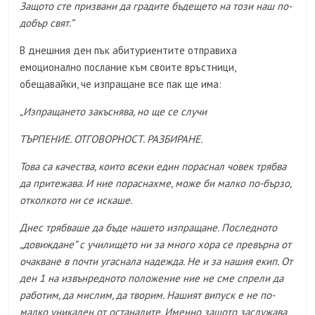
Защото сте призвани да градите бъдещето на този наш по-
добър свят.”
В днешния ден пък абитуриентите отправиха
емоционално послание към своите връстници,
обещавайки, че изпращане все пак ще има:
„Изпращането закъснява, но ще се случи
ТЪРПЕНИЕ. ОТГОВОРНОСТ. РАЗБИРАНЕ.
Това са качества, които всеки един пораснал човек трябва
да притежава. И ние пораснахме, може би малко по-бързо,
отколкото ни се искаше.
Днес трябваше да бъде нашето изпращане. Последното
„довиждане” с училището ни за много хора се превърна от
очакване в почти угаснала надежда. Не и за нашия екип. От
ден 1 на извънредното положение ние не сме спрели да
работим, да мислим, да творим. Нашият випуск е не по-
малко уникален от останалите. Именно защото заслужава