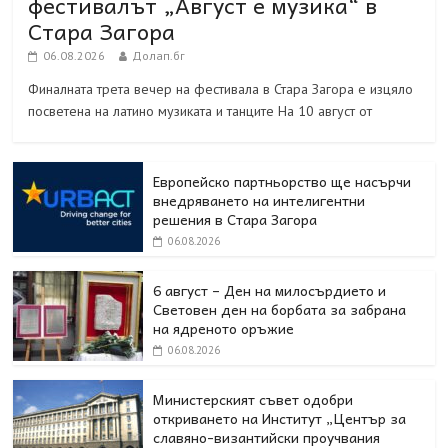
фестивалът „Август е музика“ в
Стара Загора
06.08.2026
Долап.бг
Финалната трета вечер на фестивала в Стара Загора е изцяло
посветена на латино музиката и танците На 10 август от
Европейско партньорство ще насърчи
внедряването на интелигентни
решения в Стара Загора
06.08.2026
6 август – Ден на милосърдието и
Световен ден на борбата за забрана
на ядреното оръжие
06.08.2026
Министерският съвет одобри
откриването на Институт „Център за
славяно-византийски проучвания