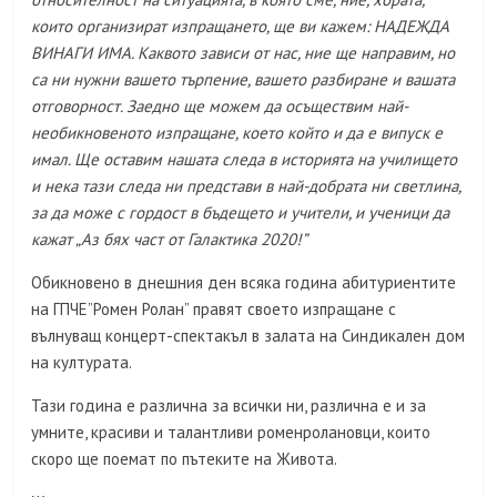
които организират изпращането, ще ви кажем: НАДЕЖДА
ВИНАГИ ИМА. Каквото зависи от нас, ние ще направим, но
са ни нужни вашето търпение, вашето разбиране и вашата
отговорност. Заедно ще можем да осъществим най-
необикновеното изпращане, което който и да е випуск е
имал. Ще оставим нашата следа в историята на училището
и нека тази следа ни представи в най-добрата ни светлина,
за да може с гордост в бъдещето и учители, и ученици да
кажат „Аз бях част от Галактика 2020!”
Обикновено в днешния ден всяка година абитуриентите
на ГПЧЕ”Ромен Ролан” правят своето изпращане с
вълнуващ концерт-спектакъл в залата на Синдикален дом
на културата.
Тази година е различна за всички ни, различна е и за
умните, красиви и талантливи роменролановци, които
скоро ще поемат по пътеките на Живота.