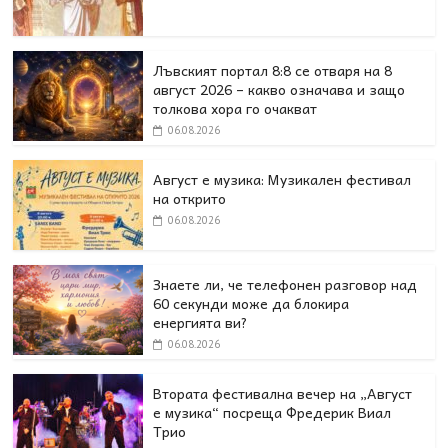
Лъвският портал 8:8 се отваря на 8
август 2026 – какво означава и защо
толкова хора го очакват
06.08.2026
Август е музика: Музикален фестивал
на открито
06.08.2026
Знаете ли, че телефонен разговор над
60 секунди може да блокира
енергията ви?
06.08.2026
Втората фестивална вечер на „Август
е музика“ посреща Фредерик Виал
Трио