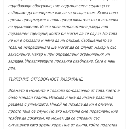
подобаващо сбогуване, ние седмица след седмица се
събираме да планираме как да го осъществим. Всяка нова
пречка превръщаме в ново предизвикателство и източник
на вдъхновение. Всяка нова въпросителна ражда нов
паралелен сценарий, който би могъл да се случи. Но това
не ни е отказало и няма да ни откаже. Съобщението за
това, че изпращанията ще могат да се случат, макар и със
закъснение, макар и при определени ограничения, ни
зарадва. Управляващите проявиха разбиране. Сега е наш
ред.
ТЪРПЕНИЕ. ОТГОВОРНОСТ. РАЗБИРАНЕ.
Времето в момента е толкова по-различно от това, което е
било минали години. Изисква и ние да имаме различна
раздяла с училището. Никой не пожела да ни я отнеме,
просто така се случи. Но ако наистина сме пораснали, ние
трябва да докажем, че можем да се справим със
ситуацията като зрели хора. Ние от екипа, който подготвя