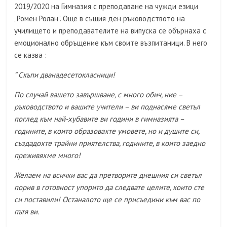
2019/2020 на Гимназия с преподаване на чужди езици
„Ромен Ролан”. Още в същия ден ръководството на
училището и преподавателите на випуска се обърнаха с
емоционално обръщение към своите възпитаници. В него
се казва :
” Скъпи дванадесетокласници!
По случай вашето завършване, с много обич, ние –
ръководството и вашите учители – ви поднасяме светъл
поглед към най-хубавите ви години в гимназията –
годините, в които образовахте умовете, но и душите си,
създадохте трайни приятелства, годините, в които заедно
преживяхме много!
Желаем на всички вас да претворите днешния си светъл
порив в готовност упорито да следвате целите, които сте
си поставили! Останалото ще се присъедини към вас по
пътя ви.