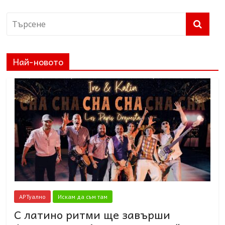
Най-новото
АРТуално
Искам да съм там
С латино ритми ще завърши