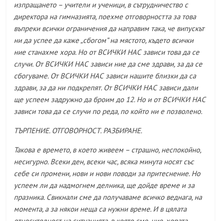
изпращането – учители и ученици, в сътрудничество с
директора на гимназията, поехме отговорността за това
въпреки всички ограничения да направим така, че випускът
ни да успее да каже „сбогом” на мястото, където всички
ние станахме хора. Но от ВСИЧКИ НАС зависи това да се
случи. От ВСИЧКИ НАС зависи ние да сме здрави, за да се
сбогуваме. От ВСИЧКИ НАС зависи нашите близки да са
здрави, за да ни подкрепят. От ВСИЧКИ НАС зависи дали
ще успеем задружно да броим до 12. Но и от ВСИЧКИ НАС
зависи това да се случи по реда, по който ни е позволено.
ТЪРПЕНИЕ. ОТГОВОРНОСТ. РАЗБИРАНЕ.
Такова е времето, в което живеем – страшно, неспокойно,
несигурно. Всеки ден, всеки час, всяка минута носят със
себе си промени, нови и нови поводи за притеснение. Но
успеем ли да надмогнем делника, ще дойде време и за
празника. Свикнали сме да получаваме всичко веднага, на
момента, а за някои неща са нужни време. И в цялата
относителност на ситуацията, в която сме, ние, хората,