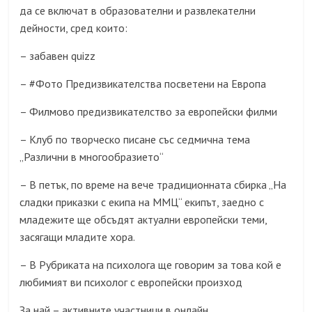
да се включат в образователни и развлекателни
дейности, сред които:
– забавен quizz
– #Фото Предизвикателства посветени на Европа
– Филмово предизвикателство за европейски филми
– Клуб по творческо писане със седмична тема
„Различни в многообразието“
– В петък, по време на вече традиционната сбирка „На
сладки приказки с екипа на ММЦ“ екипът, заедно с
младежите ще обсъдят актуални европейски теми,
засягащи младите хора.
– В Рубриката на психолога ще говорим за това кой е
любимият ви психолог с европейски произход
За най – активните участници в онлайн