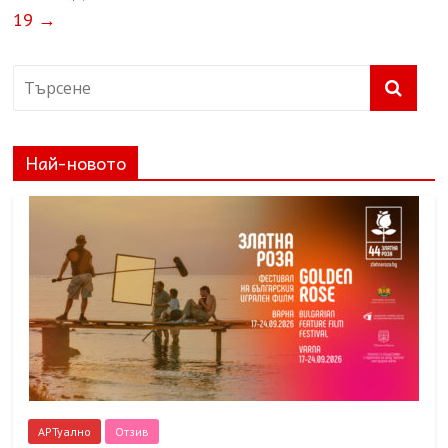
19
→
Най-новото
АРТуално
Отзив