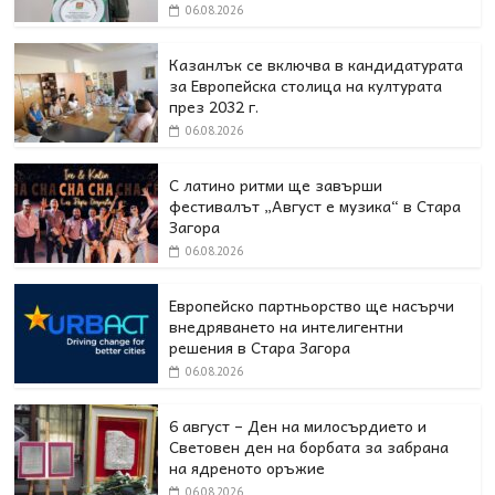
06.08.2026
Казанлък се включва в кандидатурата
за Европейска столица на културата
през 2032 г.
06.08.2026
С латино ритми ще завърши
фестивалът „Август е музика“ в Стара
Загора
06.08.2026
Европейско партньорство ще насърчи
внедряването на интелигентни
решения в Стара Загора
06.08.2026
6 август – Ден на милосърдието и
Световен ден на борбата за забрана
на ядреното оръжие
06.08.2026