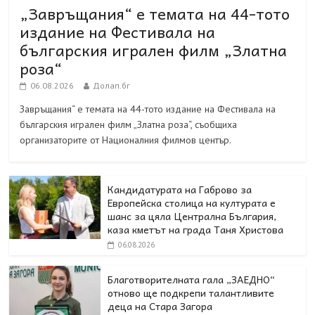
„Завръщания“ е темата на 44-тото
издание на Фестивала на
българския игрален филм „Златна
роза“
06.08.2026
Долап.бг
Завръщания“ е темата на 44-тото издание на Фестивала на
българския игрален филм „Златна роза“, съобщиха
организаторите от Националния филмов център.
Кандидатурата на Габрово за
Европейска столица на културата е
шанс за цяла Централна България,
каза кметът на града Таня Христова
06.08.2026
Благотворителната гала „ЗАЕДНО“
отново ще подкрепи талантливите
деца на Стара Загора