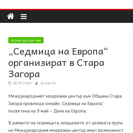
Долап
Skip
to
content
БГ
култура|
Искам да съм там
изкуство|
„Седмица на Европа“
пътешествия|
организират в Стара
мода|
събития|
Загора
кухня|
реклама|
08.05.2020
Долап.бг
минало|
Международният младежки център към Община Стара
Загора провежда онлайн „Седмица на Европа“,
посветена на 9 май – Деня на Европа.
В рамките на седмицата, младежите от целевата група
на Международния младежки център имат възможност