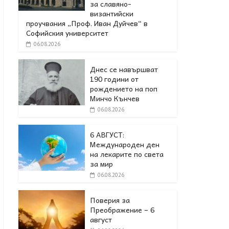
за славяно-
византийски
проучвания „Проф. Иван Дуйчев“ в
Софийския университет
06.08.2026
Днес се навършват
190 години от
рождението на поп
Минчо Кънчев
06.08.2026
6 АВГУСТ:
Международен ден
на лекарите по света
за мир
06.08.2026
Поверия за
Преображение – 6
август