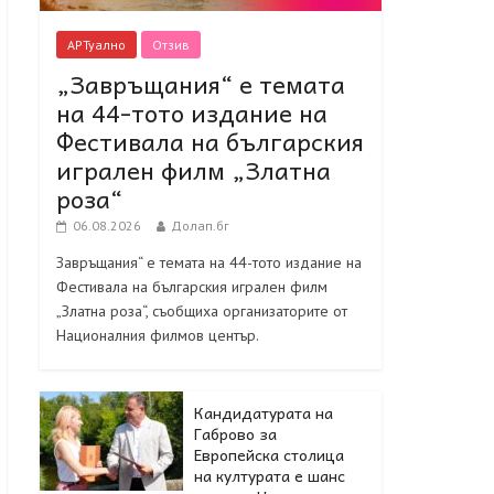
АРТуално
Отзив
„Завръщания“ е темата
на 44-тото издание на
Фестивала на българския
игрален филм „Златна
роза“
06.08.2026
Долап.бг
Завръщания“ е темата на 44-тото издание на
Фестивала на българския игрален филм
„Златна роза“, съобщиха организаторите от
Националния филмов център.
Кандидатурата на
Габрово за
Европейска столица
на културата е шанс