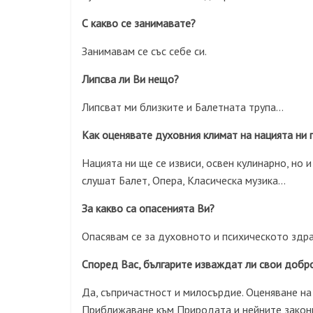
С какво се занимавате?
Занимавам се със себе си.
Липсва ли Ви нещо?
Липсват ми близките и Балетната трупа…
Как оценявате духовния климат на нацията ни 
Нацията ни ще се извиси, освен кулинарно, но 
слушат Балет, Опера, Класическа музика…
За какво са опасенията Ви?
Опасявам се за духовното и психическото здр
Според Вас, българите изваждат ли свои добр
Да, съпричастност и милосърдие. Оценяване на 
Приближаване към Природата и нейните зако