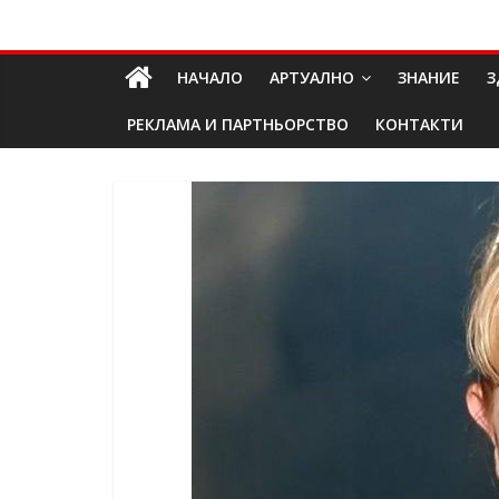
Skip
Долап
to
content
НАЧАЛО
АРТУАЛНО
ЗНАНИЕ
З
БГ
РЕКЛАМА И ПАРТНЬОРСТВО
КОНТАКТИ
култура|
изкуство|
пътешествия|
мода|
събития|
кухня|
реклама|
минало|