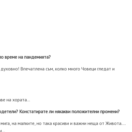
по време на пандемията?
и духовно! Впечатлена съм, колко много Човеци гледат и
аве на хората…
одетели? Констатирате ли някакви положителни промени?
мига, на малките, но така красиви и важни неща от Живота….
ни…