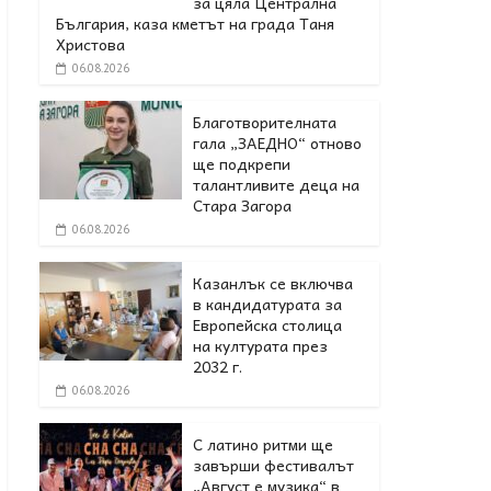
за цяла Централна
България, каза кметът на града Таня
Христова
06.08.2026
Благотворителната
гала „ЗАЕДНО“ отново
ще подкрепи
талантливите деца на
Стара Загора
06.08.2026
Казанлък се включва
в кандидатурата за
Европейска столица
на културата през
2032 г.
06.08.2026
С латино ритми ще
завърши фестивалът
„Август е музика“ в