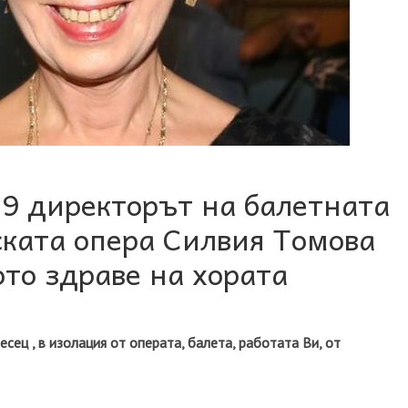
9 директорът на балетната
ската опера Силвия Томова
ото здраве на хората
сец , в изолация от операта, балета, работата Ви, от