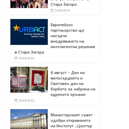
Стара Загора
06.08.2026
Европейско
партньорство ще
насърчи
внедряването на
интелигентни решения
в Стара Загора
06.08.2026
6 август – Ден на
милосърдието и
Световен ден на
борбата за забрана на
ядреното оръжие
06.08.2026
Министерският съвет
одобри откриването
на Институт „Център