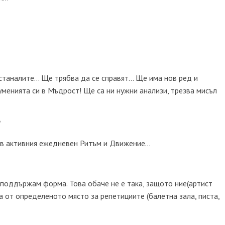
останалите… Ще трябва да се справят… Ще има нов ред и
менията си в Мъдрост! Ще са ни нужни анализи, трезва мисъл
?
 в активния ежедневен Ритъм и Движение…
 поддържам форма. Това обаче не е така, защото ние(артист
а от определеното място за репетициите (балетна зала, писта,