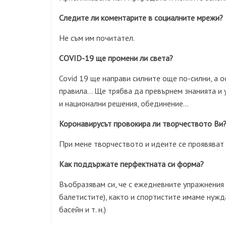
Следите ли коментарите в
социалните
мрежи?
Не съм им почитател.
COVID-19
ще промени ли света?
Covid 19 ще направи силните още по-силни, а 
правила… Ще трябва да превърнем знанията и у
и национални решения, обединение…
Коронавирусът провокира ли творчеството Ви
При мене творчеството и идеите се проявяват
Как поддържате перфектната си форма?
Въобразявам си, че с ежедневните упражнения
балетистите), както и спортистите имаме нужд
басейн и т. н.)