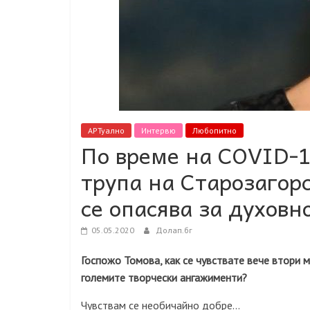
АРТуално
Интервю
Любопитно
По време на COVID-1
трупа на Старозагор
се опасява за духовн
05.05.2020
Долап.бг
Госпожо Томова, как се чувствате вече втори ме
големите творчески ангажименти?
Чувствам се необичайно добре…