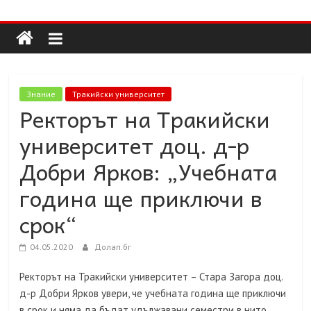
Долап
Skip
to
content
БГ
култура|
Знание
Тракийски университет
изкуство|
Ректорът на Тракийски
пътешествия|
университет доц. д-р
мода|
събития|
Добри Ярков: „Учебната
кухня|
година ще приключи в
реклама|
минало|
срок“
04.05.2020
Долап.бг
Ректорът на Тракийски университет – Стара Загора доц.
д-р Добри Ярков увери, че учебната година ще приключи
в срок и няма да бъдат удължавани семестри в нито