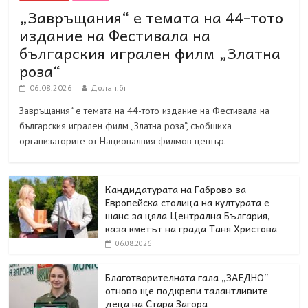
„Завръщания“ е темата на 44-тото
издание на Фестивала на
българския игрален филм „Златна
роза“
06.08.2026
Долап.бг
Завръщания“ е темата на 44-тото издание на Фестивала на
българския игрален филм „Златна роза“, съобщиха
организаторите от Националния филмов център.
Кандидатурата на Габрово за
Европейска столица на културата е
шанс за цяла Централна България,
каза кметът на града Таня Христова
06.08.2026
Благотворителната гала „ЗАЕДНО“
отново ще подкрепи талантливите
деца на Стара Загора