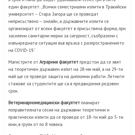
един факултет: „Всички семестриални изпити в Тракийски
университет – Стара Загора ще се проведат
неприсъствено – онлайн, а държавните изпити се
организират от всеки факултет в присъствена форма, при
засилени санитарни мерки за сигурност, съобразени с
извънредната ситуация във връзка с разпространението
на COVID-19.“
Магистрите от
Аграрния факултет
предстои да се явят
на теоретичен държавен изпит на 28-ми май, а на 29-ти
май ще се проведе защита на дипломни работи. Летните
стажове за студентите ще са в предвидения редовен
срок.
Ветеринарномедицински факултет
планират
поправителната сесия на държавни теоретични и
практически изпити да се проведе от 18-ти май до 5-ти
юни, в групи от по 8 човека.