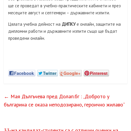
ще се проведат в учебно-практическите кабинети и през
месеците август и септември – държавните изпити.
Цялата учебна дейност на
ДИПКУ
е онлайн, защитите на
дипломни работи и държавните изпити също ще бъдат
проведени онлайн.
Facebook
Twitter
Google+
Pinterest
←
Мая Дългъчева пред Долап.бг : „Доброто у
българина се оказа неподозирано, героично жилаво“
33-ма кандидат-студенти са с отлични оценки на