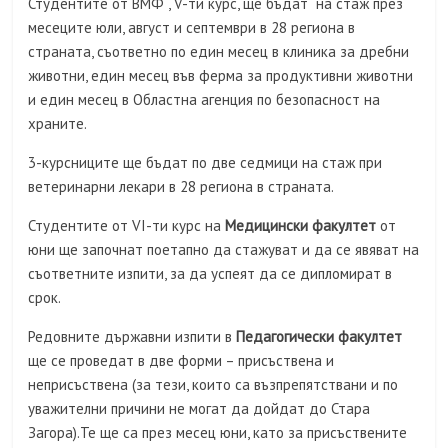
Студентите от ВМФ , V-ти курс, ще бъдат на стаж през
месеците юли, август и септември в 28 региона в
страната, съответно по един месец в клиника за дребни
животни, един месец във ферма за продуктивни животни
и един месец в Областна агенция по безопасност на
храните.
3-курсниците ще бъдат по две седмици на стаж при
ветеринарни лекари в 28 региона в страната.
Студентите от VI-ти курс на
Медицински факултет
от
юни ще започнат поетапно да стажуват и да се явяват на
съответните изпити, за да успеят да се дипломират в
срок.
Редовните държавни изпити в
Педагогически факултет
ще се проведат в две форми – присъствена и
неприсъствена (за тези, които са възпрепятствани и по
уважителни причини не могат да дойдат до Стара
Загора).Те ще са през месец юни, като за присъствените