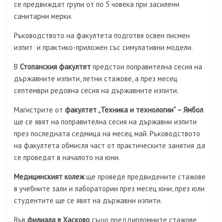
се предвиждат групи от по 5 човека при засилени
санитарни мерки.
Ръководството на факултета подготвя освен писмен
изпит и практико-приложен със симулативни модели.
В
Стопанския факултет
предстои поправителна сесия на
държавните изпити, летни стажове, а през месец
септември редовна сесия на държавните изпити.
Магистрите от
факултет „Техника и технологии“ – Ямбол
ще се явят на поправителна сесия на държавни изпити
през последната седмица на месец май. Ръководството
на факултетa обмисля част от практическите занятия да
се проведат в началото на юни.
Медицинският колеж
ще проведе предвидените стажове
в учебните зали и лаборатории през месец юни, през юли
студентите ще се явят на държавни изпити.
Във
филиала в Хасково
също преддипломните стажове