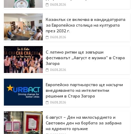
06.08.2026
Казанлък се включва в кандидатурата
за Европейска столица на културата
през 2032 г.
06.08.2026
С латино ритми ще завърши
фестивалът „Август е музика“ в Стара
Загора
06.08.2026
Европейско партньорство ще насърчи
внедряването на интелигентни
решения в Стара Загора
06.08.2026
6 август – Ден на милосърдието и
Световен ден на борбата за забрана
на ядреното оръжие