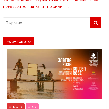
предварителния изпит по химия
→
Най-новото
АРТуално
Отзив