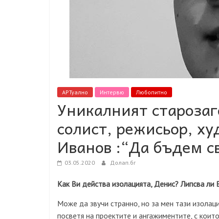
АРТуално
Интервю
Любопитно
Уникалният старозаг
солист, режисьор, х
Иванов :“Да бъдем с
03.05.2020
Долап.бг
Как Ви действа изолацията, Денис? Липсва ли 
Може да звучи странно, но за мен тази изолаци
посветя на проектите и ангажиментите, с коит