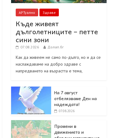
АРТуално
Здраве
Къде живеят
дълголетниците – петте
сини зони
07.08.2026
Долап.бг
Как да живеем не само по-дълго, но и да се
наслаждаваме на добро здраве с
напредването на възрастта е тема,
На 7 август
отбелязваме Ден на
надеждата!
07.08.2026
Промени в
движението и
обходни маршрути на