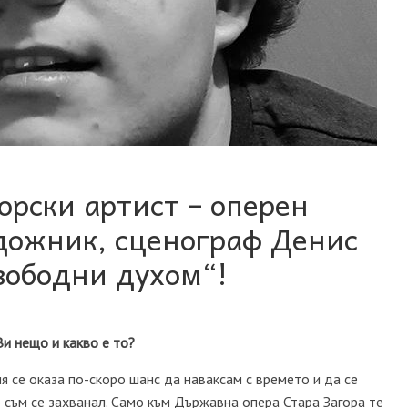
орски артист – оперен
удожник, сценограф Денис
вободни духом“!
Ви нещо и какво е то?
я се оказа по-скоро шанс да наваксам с времето и да се
о съм се захванал. Само
към
Държавна опера Стара Загора те