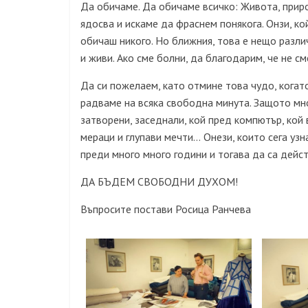
Да обичаме. Да обичаме всичко: Живота, природ
ядосва и искаме да фраснем понякога. Онзи, кой
обичаш никого. Но ближния, това е нещо различ
и живи. Ако сме болни, да благодарим, че не см
Да си пожелаем, като отмине това чудо, когато
радваме на всяка свободна минута. Защото мно
затворени, заседнали, кой пред компютър, кой 
мераци и глупави мечти…
Онези, които сега узн
преди много много години и тогава да са дейс
ДА БЪДЕМ СВОБОДНИ ДУХОМ!
Въпросите постави Росица Ранчева