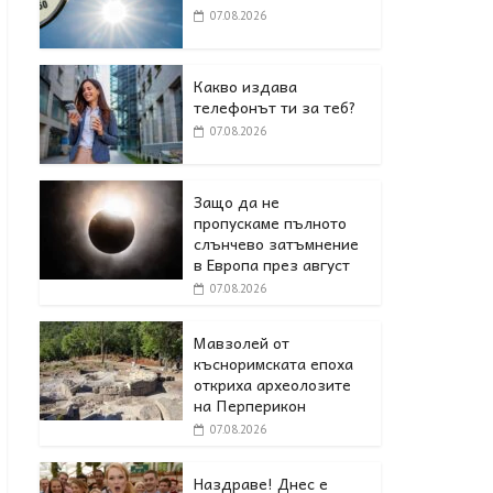
07.08.2026
Какво издава
телефонът ти за теб?
07.08.2026
Защо да не
пропускаме пълното
слънчево затъмнение
в Европа през август
07.08.2026
Мавзолей от
късноримската епоха
откриха археолозите
на Перперикон
07.08.2026
Наздраве! Днес е