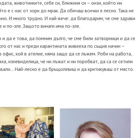
ата, животинките, себе си, ближния си – онзи, който ни
то е с нас от зори до мрак. Да обичаш всички е лесно. Така не
но. И много трудно. И най-вече: да благодарим, че сме здрави
е и по-зле. Защото винаги има по-зле.
 и да е това, да помним дълго, че сме били затворници и да се
го от нас и преди карантината живееха по същия начин –
в офис, кой в ателие, няма защо да се лъжем.
Роби на работа,
аха, изневиделица, че ни лъжат и ни поробват, да са се сетили
твали… Най-лесно е да бръщолевиш и да критикуваш от място.