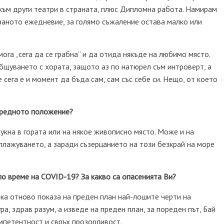
 към други театри в страната, плюс Дипломна работа. Намирам
заното ежедневие, за голямо съжаление остава малко или
ога „сега да се грабна” и да отида някъде на любимо място.
бщуването с хората, защото аз по натюрел съм интроверт, а
 сега е и момент да бъда сам, сам със себе си. Нещо, от което
нредното положение?
укна в гората или на някое живописно място. Може и на
плажуването, а заради съзерцанието на този безкрай на море
по време на COVID-19? За какво са опасенията Ви?
чка отново показа на преден план най-лошите черти на
а, здрав разум, а изведе на преден план, за пореден път, Бай
мпетентност и свръх прозорливост.