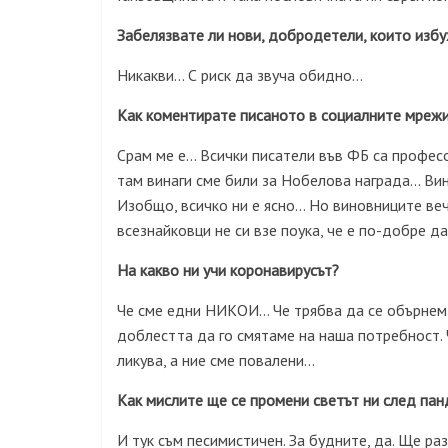
Забелязвате ли нови, добродетели, които избу
Никакви… С риск да звуча обидно…
Как коментирате писаното в социалните мреж
Срам ме е… Всички писатели във ФБ са професор
там винаги сме били за Нобелова награда… Вин
Изобщо, всичко ни е ясно… Но виновниците веч
всезнайковци не си взе поука, че е по-добре да
На какво ни учи коронавирусът?
Че сме едни НИКОИ… Че трябва да се обърнем
доблестта да го смятаме на наша потребност. 
ликува, а ние сме повалени…
Как мислите ще се промени светът ни след па
И тук съм песимистичен. За будните, да. Ще ра