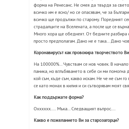
форма на Ренесанс. Не смея да твърдя за свет
всичко им е ясно/ но се опасявам, че за Бълга
всичко ще продължи по старому. Поредният сеи
страдалците на Вселената, а после ще се върн
Много хора ще обеднеят. От бедните разбира се
просто предполагам. Дано не е така… Дано чов
Коронавирусът как провокира творчеството Ви
На 100000%… Чувствам се нов човек. В начало
паника, но вглъбяването в себе си ми помогна 
кой съм, къде съм, какво искам. Не че не съм го
се като монах в килия и си сътворявам моят св
Как поддържате форма?
Охххххх….. Мъка… Следващият въпрос….
Какво е пожеланието Ви за старозагорци?