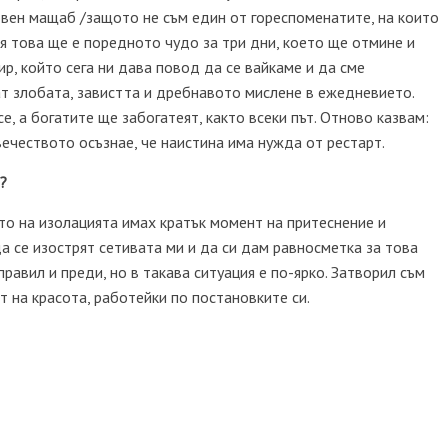
овен мащаб /защото не съм един от гореспоменатите, на които
рия това ще е поредното чудо за три дни, което ще отмине и
р, който сега ни дава повод да се вайкаме и да сме
ат злобата, завистта и дребнавото мислене в ежедневието.
, а богатите ще забогатеят, както всеки път. Отново казвам:
ечеството осъзнае, че наистина има нужда от рестарт.
?
то на изолацията имах кратък момент на притеснение и
да се изострят сетивата ми и да си дам равносметка за това
 правил и преди, но в такава ситуация е по-ярко. Затворил съм
ят на красота, работейки по постановките си.