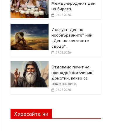
Международният ден
на бирата
07.08.2026
7 август: Ден на
необвързаните“ или
„Ден на самотните
сърца“.
07.08.2026
Отдаваме почит на
преподобномъченик
Дометий, какво се
знае за него
07.08.2026
Харесайте ни