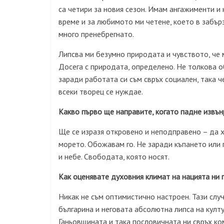
са четири за новия сезон. Имам ангажименти и
време и за любимото ми четене, което в забър
много пренебрегнато.
Липсва ми безумно природата и чувството, че м
Досега с природата, определено. Не толкова о
заради работата си съм свръх социален, така че
всеки творец се нуждае.
Какво първо ще направите, когато падне извъ
Ще се изразя откровено и неподправено – да х
морето. Обожавам го. Не заради къпането или 
и небе. Свободата, която носят.
Как оценявате духовния климат на нацията ни 
Никак не съм оптимистично настроен. Тази слу
българина и неговата абсолютна липса на култур
Ганьовщината и така пословичната ни свръх ко