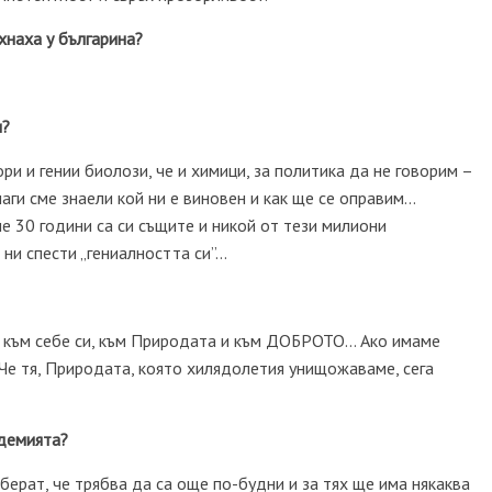
хнаха у българина?
и?
и и гении биолози, че и химици, за политика да не говорим –
аги сме знаели кой ни е виновен и как ще се оправим…
е 30 години са си същите и никой от тези милиони
 ни спести „гениалността си”…
 към себе си, към Природата и към ДОБРОТО… Ако имаме
Че тя, Природата, която хилядолетия унищожаваме, сега
ндемията?
зберат, че трябва да са още по-будни и за тях ще има някаква