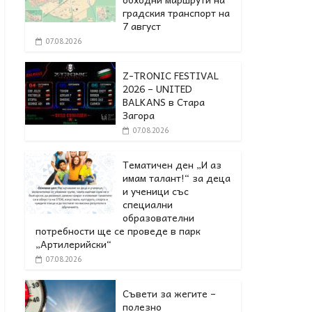
градския транспорт на
7 август
07.08.2026
Z-TRONIC FESTIVAL
2026 – UNITED
BALKANS в Стара
Загора
07.08.2026
Тематичен ден „И аз
имам талант!“ за деца
и ученици със
специални
образователни
потребности ще се проведе в парк
„Артилерийски“
07.08.2026
Съвети за жегите –
полезно