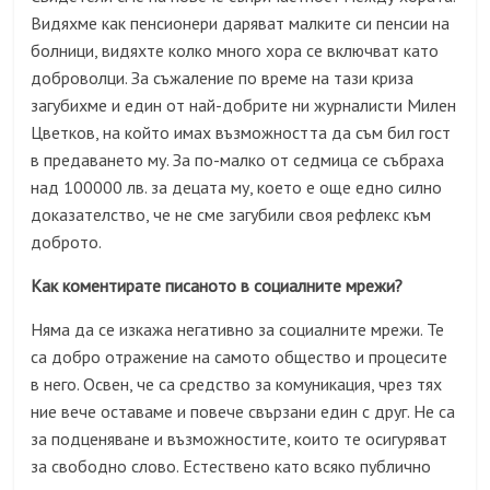
Видяхме как пенсионери даряват малките си пенсии на
болници, видяхте колко много хора се включват като
доброволци. За съжаление по време на тази криза
загубихме и един от най-добрите ни журналисти Милен
Цветков, на който имах възможността да съм бил гост
в предаването му. За по-малко от седмица се събраха
над 100000 лв. за децата му, което е още едно силно
доказателство, че не сме загубили своя рефлекс към
доброто.
Как коментирате писаното в социалните мрежи?
Няма да се изкажа негативно за социалните мрежи. Те
са добро отражение на самото общество и процесите
в него. Освен, че са средство за комуникация, чрез тях
ние вече оставаме и повече свързани един с друг. Не са
за подценяване и възможностите, които те осигуряват
за свободно слово. Естествено като всяко публично