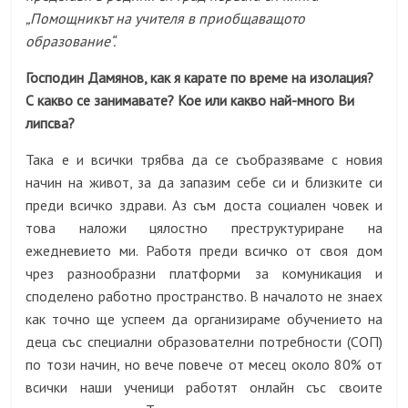
„Помощникът на учителя в приобщаващото
образование“.
Господин Дамянов, как я карате по време на изолация?
С какво се занимавате? Кое или какво най-много Ви
липсва?
Така е и всички трябва да се съобразяваме с новия
начин на живот, за да запазим себе си и близките си
преди всичко здрави. Аз съм доста социален човек и
това наложи цялостно преструктуриране на
ежедневието ми. Работя преди всичко от своя дом
чрез разнообразни платформи за комуникация и
споделено работно пространство. В началото не знаех
как точно ще успеем да организираме обучението на
деца със специални образователни потребности
(СОП)
по
този начин, но вече повече от месец около 80% от
всички наши ученици работят онлайн със своите