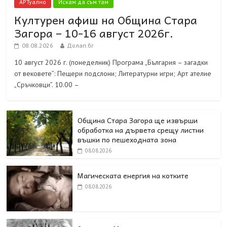
АРТуално
Искам да съм там
Културен афиш на Община Стара
Загора – 10-16 август 2026г.
08.08.2026
Долап.бг
10 август 2026 г. (понеделник) Програма „България – загадки
от вековете”: Пещери подслони; Литературни игри; Арт ателие
„Сръчковци”. 10.00 –
Община Стара Загора ще извърши
обработка на дървета срещу листни
въшки по пешеходната зона
08.08.2026
Магическата енергия на котките
08.08.2026