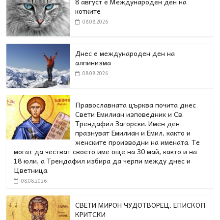
8 август е Международен ден на
котките
08.08.2026
Днес е международен ден на
алпинизма
08.08.2026
Православната църква почита днес
Свети Емилиан изповедник и Св.
Трендафил Загорски. Имен ден
празнуват Емилиан и Емил, както и
женските производни на имената. Те
могат да честват своето име още на 30 май, както и на
18 юли, а Трендафил избира да черпи между днес и
Цветница.
08.08.2026
СВЕТИ МИРОН ЧУДОТВОРЕЦ, ЕПИСКОП
КРИТСКИ