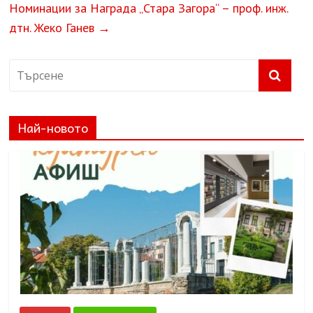
Номинации за Награда „Стара Загора“ – проф. инж.
дтн. Жеко Ганев
→
Най-новото