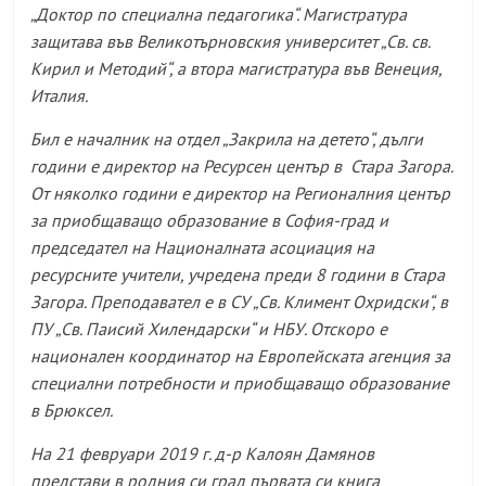
„Доктор по специална педагогика“. Магистратура
защитава във Великотърновския университет „Св. св.
Кирил и Методий“, а втора магистратура във Венеция,
Италия.
Бил е началник на отдел „Закрила на детето“, дълги
години е директор на Ресурсен център в Стара Загора.
От няколко години е директор на Регионалния център
за приобщаващо образование в София-град и
председател на Националната асоциация на
ресурсните учители, учредена преди
8
години в Стара
Загора. Преподавател е в СУ „Св. Климент Охридски“, в
ПУ „Св. Паисий Хилендарски“ и НБУ. Отскоро е
национален координатор на Европейската агенция за
специални потребности и приобщаващо образование
в Брюксел.
На 21 февруари 2019 г. д-р Калоян Дамянов
представи в родния си град първата си книга