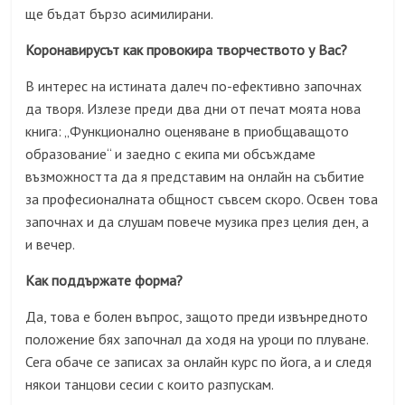
ще бъдат бързо асимилирани.
Коронавирусът как провокира творчеството у Вас?
В интерес на истината далеч по-ефективно започнах
да творя. Излезе преди два дни от печат моята нова
книга: „Функционално оценяване в приобщаващото
образование“ и заедно с екипа ми обсъждаме
възможността да я представим на онлайн на събитие
за професионалната общност съвсем скоро. Освен това
започнах и да слушам повече музика през целия ден, а
и вечер.
Как поддържате форма?
Да, това е болен въпрос, защото преди извънредното
положение бях започнал да ходя на уроци по плуване.
Сега обаче се записах за онлайн курс по йога, а и следя
някои танцови сесии с които разпускам.