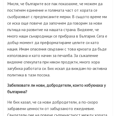
Мисля, че българите все пак показахме, че можем да
постигнем единение и голямата част от хората се
съобразяват с предписаните мерки. В същото време ми
се иска още повече да започнем да говорим за нови
пътища на развитие на нашата страна. Видяхме, че
много наши сънародници се прибраха в България. Сега е
добър момент да преформатираме целите си като
нация. Имам опасения свързани с това кризата да бъде
използвана и като начин за печалба. За съжаление
видяхме спекулата при някои продукти, много хора
загубиха работата си. Бих искал да виждам по-активна
политика в тази посока.
Забелязвате ли нови, добродетели, които избухнаха у
българина?
Не бих казал, че са нови добродетели, а по-скоро
забравени ценности от забързаното ежедневие.
Свидетели сме на повече съпричастност между хората.