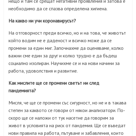
нещо и там се срещат негативни проявления и затова е
необходимо да се спазва определена хигиена.
На какво ни учи коронавирусът?
На отговорност преди всичко, но и на това, че животът
който водим не е даденост и всичко може да се
промени за един миг. Започнахме да оценяваме, колко
важни сме един за друг и колко трудно е да бъдеш
социално изолиран. Научихме се и на нови начини за
работа, удоволствия и развитие.
Как мислите ще се промени светът ни след
пандемията?
Мисля, че ще се промени със сигурност, но не и в такава
степен за каквото се говори от някои анализатори. По-
скоро ще се наложи от тук насетне да говорим за
живот в условията на риск от пандемия. Ще се въведат
нови правила на работа, пътуване и забавления, които