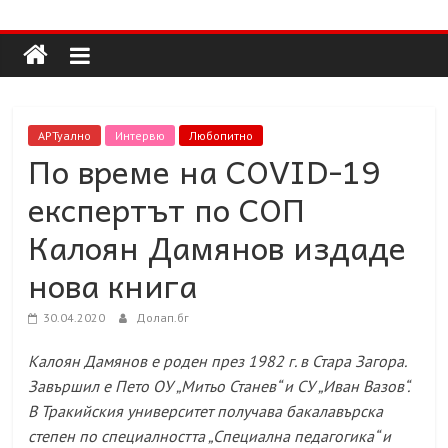
Долап
Skip
to
content
БГ
култура|
АРТуално
Интервю
Любопитно
изкуство|
По време на COVID-19
пътешествия|
експертът по СОП
мода|
събития|
Калоян Дамянов издаде
кухня|
нова книга
реклама|
минало|
30.04.2020
Долап.бг
Калоян Дамянов е роден през 1982 г. в Стара Загора.
Завършил е Пето ОУ „Митьо Станев“ и СУ „Иван Вазов“.
В Тракийския университет получава бакалавърска
степен по специалността „Специална педагогика“ и