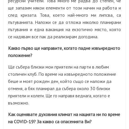
ресурсни учители. Това много ме радва до степен, че
ще запазим някои елементи от този начин на работа и
след кризата. Това, което най-много ми липсва, са
пътуванията. Наложи се да отложа няколко планирани
пътувания и една ваканция на екзотично място, която
се надявам все пак да реализирам догодина.
Какво първо ще направите, когато падне извънредното
положение?
Ще събера близки мои приятели на парти в любим
столичен клуб. По време на извънредното положение
беше и моят рожден ден, който също се наложи да
отменя, а бях планирал да събера около 30 близки
приятели и колеги. Ще го направя веднага, когато е
възможно.
Как оценявате духовния климат на нацията ни по време
на COVID-19? За какво са опасенията Ви?