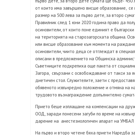
първо дете, за второ дете сумата ще бъде- 450 
от които има завършено висше образование, се
размер на 500 лева за първо дете, за второ сума
Правилник след 1 юни 2020 година право да по
осиновители, от които поне единият е български
на територията на старозагорската община. Ос
или висше образование към момента на раждане 
осиновители, чиито деца се отглеждат в специал
описани в предложението на Общинска админис
Съветниците подкрепиха още пакета от социалн
Загора, свързани с освобождаване от такси за я
диетичен стол. Служителите, заети с предоставя
обявеното извънредно положение и отмяна на 
трудовото възнаграждение допълнително сумата
Прието беше изплащане на компенсации на друже
ООД, заради понесени загуби по време на извъ
дарение на анестезиологичен апарат на УМБАЛ “П
На първо и второ четене бяха приети Наредба з