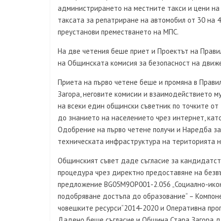
администрирането на местните такси и цени на 
таксата за репатриране на автомобил от 30 на 45 
преустанови преместването на МПС.
На две четения беше приет и Проектът на Прави
на Общинската комисия за безопасност на движ
Приета на първо четене беше и промяна в Прави
Загора, неговите комисии и взаимодействието м
на всеки един общински съветник по точките о
до знанието на населението чрез интернет, като
Одобрение на първо четене получи и Наредба за
техническата инфраструктура на територията н
Общинският съвет даде съгласие за кандидатст
процедура чрез директно предоставяне на безв
предложение BG05M9OP001-2.056 „Социално-иконо
подобряване достъпа до образование“ – Компоне
човешките ресурси“2014-2020 и Оперативна прог
Дадено беше съгласие и Община Стара Загора да