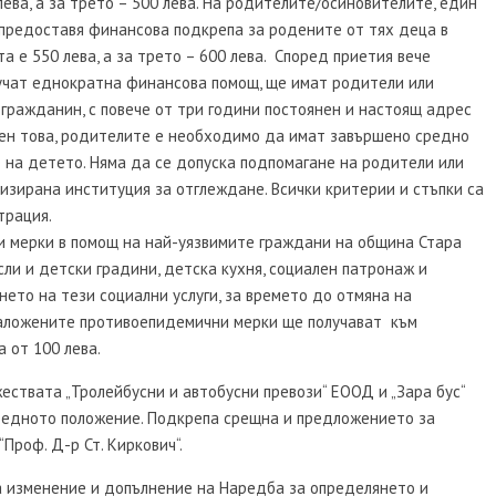
лева, а за трето – 500 лева. На родителите/осиновителите, един
 предоставя финансова подкрепа за родените от тях деца в
та е 550 лева, а за трето – 600 лева. Според приетия вече
лучат еднократна финансова помощ, ще имат родители или
 гражданин, с повече от три години постоянен и настоящ адрес
вен това, родителите е необходимо да имат завършено средно
на детето. Няма да се допуска подпомагане на родители или
изирана институция за отглеждане. Всички критерии и стъпки са
трация.
и мерки в помощ на най-уязвимите граждани на община Стара
сли и детски градини, детска кухня, социален патронаж и
нето на тези социални услуги, за времето до отмяна на
наложените противоепидемични мерки ще получават към
 от 100 лева.
ствата „Тролейбусни и автобусни превози“ ЕООД и „Зара бус“
нредното положение. Подкрепа срещна и предложението за
роф. Д-р Ст. Киркович“.
а изменение и допълнение на Наредба за определянето и