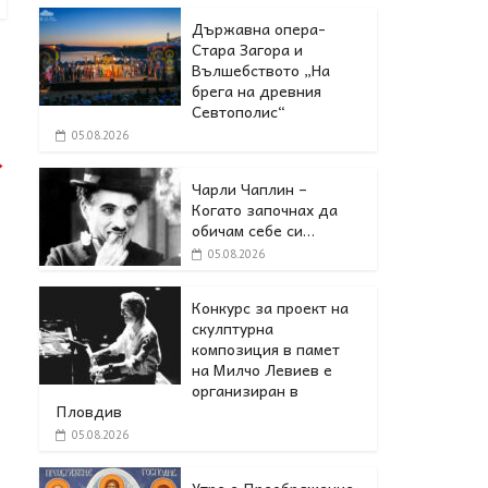
Държавна опера-
Стара Загора и
Вълшебството „На
брега на древния
Севтополис“
05.08.2026
→
Чарли Чаплин –
Когато започнах да
обичам себе си…
05.08.2026
Конкурс за проект на
скулптурна
композиция в памет
на Милчо Левиев е
организиран в
Пловдив
05.08.2026
Утре е Преображение