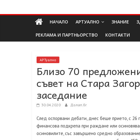
Skip
Долап
to
content
НАЧАЛО
АРТУАЛНО
ЗНАНИЕ
З
БГ
РЕКЛАМА И ПАРТНЬОРСТВО
КОНТАКТИ
култура|
изкуство|
пътешествия|
АРТуално
Близо 70 предложен
мода|
събития|
съвет на Стара Загор
кухня|
реклама|
заседание
минало|
30.04.2020
Долап.бг
След оспорвани дебати, днес беше прието, с 26 
финансова подкрепа при раждане или осиновяван
осиновилите, със завършено средно образование