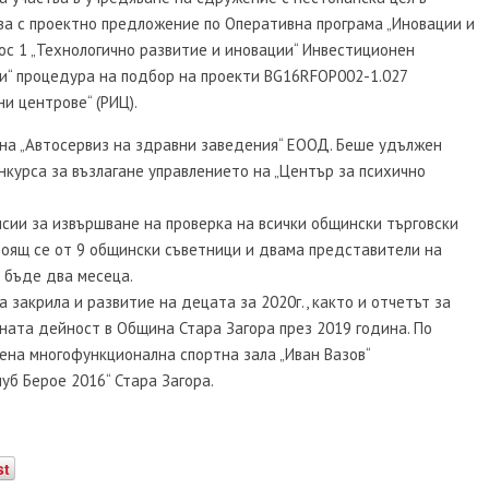
ва с проектно предложение по Оперативна програма „Иновации и
ос 1 „Технологично развитие и иновации“ Инвестиционен
ии“ процедура на подбор на проекти BG16RFOP002-1.027
и центрове“ (РИЦ).
 на „Автосервиз на здравни заведения“ ЕООД. Беше удължен
онкурса за възлагане управлението на „Център за психично
ии за извършване на проверка на всички общински търговски
стоящ се от 9 общински съветници и двама представители на
 бъде два месеца.
закрила и развитие на децата за 2020г., както и отчетът за
ната дейност в Община Стара Загора през 2019 година. По
ена многофункционална спортна зала „Иван Вазов“
уб Берое 2016“ Стара Загора.
st