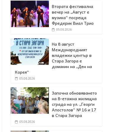
Втората фестивална
вечер на „Август е
музика“ посреща
Фредерик Виал Трио
05.08.2026
На 8 август
Международният
младежки център в
Стара Загора е
домакин на „Ден на
Корея“
05.08.2026
Започна обновяването
на 8-етажна жилищна
сграда на ул. „Георги
Апостолов“ № 16 и 17
в Стара Загора
05.08.2026