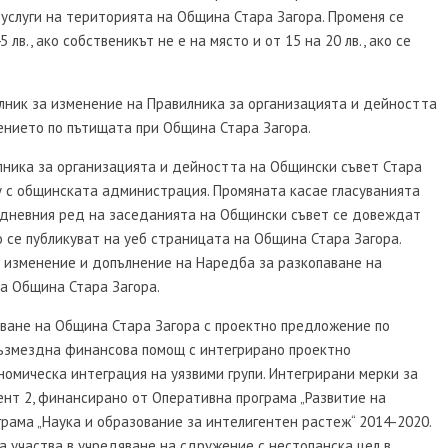
услуги на територията на Община Стара Загора. Променя се
лв., ако собственикът не е на място и от 15 на 20 лв., ако се
лник за изменение на Правилника за организацията и дейността
ението по пътищата при Община Стара Загора.
лника за организацията и дейността на Общински съвет Стара
у с общинската администрация. Промяната касае гласуванията
т дневния ред на заседанията на Общински съвет се довеждат
 се публикуват на уеб страницата на Община Стара Загора.
 изменение и допълнение на Наредба за разкопаване на
а Община Стара Загора.
ване на Община Стара Загора с проектно предложение по
ъзмездна финансова помощ с интегрирано проектно
мическа интеграция на уязвими групи. Интегрирани мерки за
нт 2, финансирано от Оперативна програма „Развитие на
рама „Наука и образование за интелигентен растеж“ 2014-2020.
 участва в учредяване на сдружение с нестопанска цел в