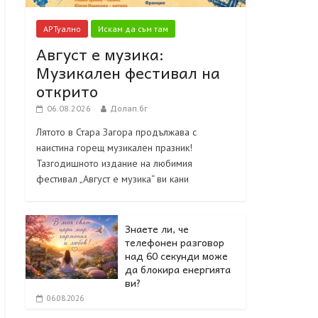
АРТуално
Искам да съм там
Август е музика:
Музикален фестивал на
открито
06.08.2026
Долап.бг
Лятото в Стара Загора продължава с
наистина горещ музикален празник!
Тазгодишното издание на любимия
фестивал „Август е музика“ ви кани
Знаете ли, че
телефонен разговор
над 60 секунди може
да блокира енергията
ви?
06.08.2026