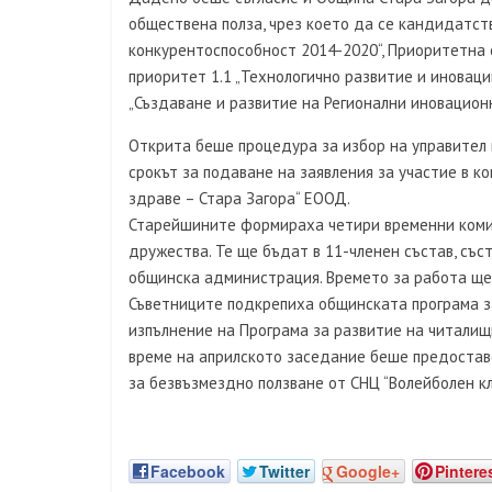
обществена полза, чрез което да се кандидатст
конкурентоспособност 2014-2020“, Приоритетна 
приоритет 1.1 „Технологично развитие и иновац
„Създаване и развитие на Регионални иновационн
Открита беше процедура за избор на управител
срокът за подаване на заявления за участие в к
здраве – Стара Загора“ ЕООД.
Старейшините формираха четири временни комис
дружества. Те ще бъдат в 11-членен състав, съ
общинска администрация. Времето за работа ще
Съветниците подкрепиха общинската програма за 
изпълнение на Програма за развитие на читалищ
време на априлското заседание беше предостав
за безвъзмездно ползване от СНЦ “Волейболен кл
Facebook
Twitter
Google+
Pintere