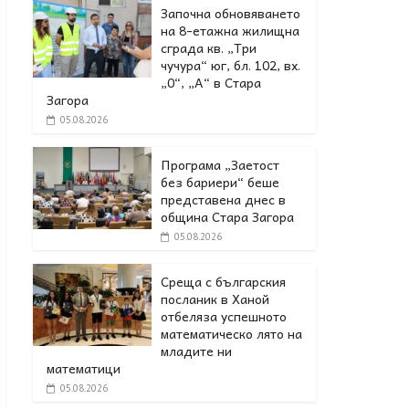
Започна обновяването
на 8-етажна жилищна
сграда кв. „Три
чучура“ юг, бл. 102, вх.
„0“, „А“ в Стара
Загора
05.08.2026
Програма „Заетост
без бариери“ беше
представена днес в
oбщина Стара Загора
05.08.2026
Среща с българския
посланик в Ханой
отбеляза успешното
математическо лято на
младите ни
математици
05.08.2026