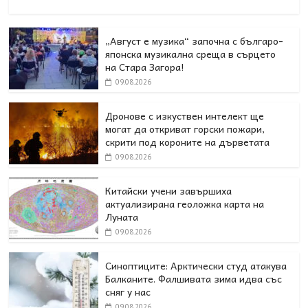
„Август е музика“ започна с българо-
японска музикална среща в сърцето
на Стара Загора!
09.08.2026
Дронове с изкуствен интелект ще
могат да откриват горски пожари,
скрити под короните на дърветата
09.08.2026
Китайски учени завършиха
актуализирана геоложка карта на
Луната
09.08.2026
Синоптиците: Арктически студ атакува
Балканите. Фалшивата зима идва със
сняг у нас
09.08.2026