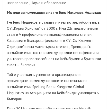
направление „Наука и образование.
Мотиви за номинацията на г-н Гено Николаев Недялков
Г-н Гено Недялков е старши учител по английски език в
ОУ „Кирил Христов” от 2000 г. Има 22г. педагогически
стаж и
V
професионална квалификационна степен.
Завършил е Българска филология в СУ „Св. Климент
Охридски”и има магистърска степен „ Преводач”с
английски език, както и международни сертификати за
учителска правоспособност на Кеймбридж и Британски
съвет – България.
Той е участвал в успешното организиране и
провеждане на международните състезания по
английски език
Spelling Bee
и
Kangaroo Global
Linguistics
на Асоциацията на Кеймбридж училищата в
България.
През 2016 г. завършва обучителен курс на
Mozaik