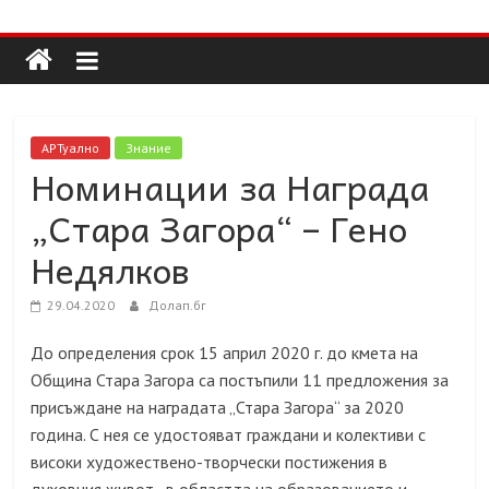
Долап
Skip
to
content
БГ
култура|
АРТуално
Знание
изкуство|
Номинации за Награда
пътешествия|
„Стара Загора“ – Гено
мода|
събития|
Недялков
кухня|
реклама|
29.04.2020
Долап.бг
минало|
До определения срок 15 април 2020 г. до кмета на
Община Стара Загора са постъпили 11 предложения за
присъждане на наградата „Стара Загора“ за 2020
година. С нея се удостояват граждани и колективи с
високи художествено-творчески постижения в