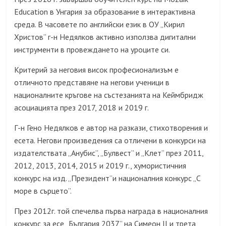
Education
в Унгария за образование в интерактивна
среда. В часовете по английски език в ОУ „Кирил
Христов” г-н Недялков активно използва дигитални
инструменти в провеждането на уроците си.
Критерий за неговия висок професионализъм е
отличното представяне на негови ученици в
националните кръгове на състезанията на Кеймбридж
асоциацията през 2017, 2018 и 2019 г.
Г-н Гено Недялков е автор на разкази, стихотворения и
есета. Негови произведения са отличени в конкурси на
издателствата „Анубис”, „Булвест” и „Клет” през 2011,
2012, 2013, 2014, 2015 и 2019 г., хумористичния
конкурс на изд. „Президент”и националния конкурс „С
море в сърцето”.
През 2012г. той спечелва първа награда в националния
конкурс за есе „България 2037” на Симеон
II
и трета