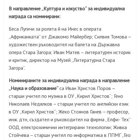
В направление „Култура и изкуство“ за индивидуална
награда са номинирани:
Беса Лугичи за ролята й на Инес в операта
„Африканката“ от Джакомо Майербер; Силвия Томова –
художествен ръководител на балета на Държавна
опера Стара Загора; Иван Матев – литературен историк
и критик, директор на Музей „Литературна Стара
Загора“.
Номинираните за индивидуална награда в направление
„Наука и образование“
са Иван Христов Поров –
старши учител по музика в ОУ „Кирил Христов“; Гено
Николаев Недялков – старши учител по английски език
в ОУ „Кирил Христов“; Жеко Стоянов Ганев – професор,
инж. дтн, създател и ръководител на фирма „Елфи- Тех“
ООД, електрохимични интегрирани технологии; Живка
Стойчева – старши учител по информатика в ППМГ „Гео