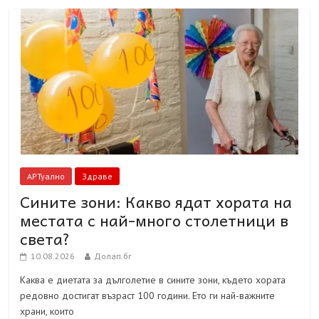
АРТуално
Здраве
Сините зони: Какво ядат хората на
местата с най-много столетници в
света?
10.08.2026
Долап.бг
Каква е диетата за дълголетие в сините зони, където хората
редовно достигат възраст 100 години. Ето ги най-важните
храни, които