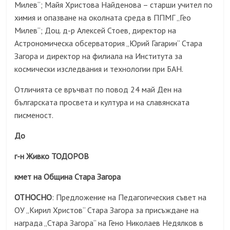
Милев“; Майя Христова Найденова – старши учител по
химия и опазване на околната среда в ППМГ „Гео
Милев“; Доц. д-р Алексей Стоев, директор на
Астрономическа обсерватория „Юрий Гагарин“ Стара
Загора и директор на филиала на Института за
космически изследвания и технологии при БАН.
Отличията се връчват по повод 24 май Ден на
българската просвета и култура и на славянската
писменост.
До
г-н Живко ТОДОРОВ
кмет на Община Стара Загора
ОТНОСНО
: Предложение на Педагогическия съвет на
ОУ „Кирил Христов“ Стара Загора за присъждане на
награда „Стара Загора“ на Гено Николаев Недялков в