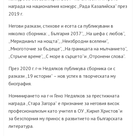
награда на националния конкурс „Рада Казалийска” през
2019 г.
Негови разкази, стихове и есета са публикувани в
няколко сборника: „ България 2037”, „На шефа с любов”,
„Меридианът на нощта”, „Неизбродни вселени”,
„Многоточие за бъдеще”, „На границата на мълчанието”,
„Стръкче време”, „С море в сърцето”и „Отронени слова”.
През 2020 г. г-н Недялков публикува сборника си с
разкази „19 истории” – нов успех в творческата му
биография.
Номинирането на г-н Гено Недялков за престижната
награда „Стара Загора” е признание за неговия висок
професионализъм като учител в ОУ „Кирил Христов”и
за безспорния му принос в развитието на българската
литература.