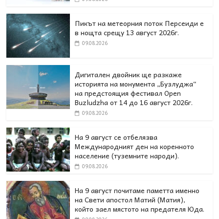
Пикът на метеорния поток Персеиди е
в нощта срещу 13 август 2026г.
09.08.2026
Дигитален двойник ще разкаже
историята на монумента „Бузлуджа“
на предстоящия фестивал Open
Buzludzha от 14 до 16 август 2026г.
09.08.2026
На 9 август се отбелязва
Международният ден на коренното
население (туземните народи).
09.08.2026
На 9 август почитаме паметта именно
на Свети апостол Матий (Матия),
който заел мястото на предателя Юда.