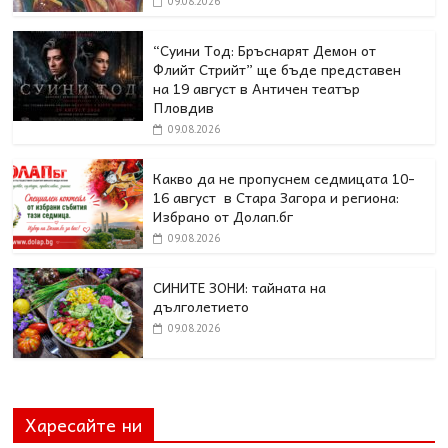
09.08.2026
“Суини Тод: Бръснарят Демон от
Флийт Стрийт” ще бъде представен
на 19 август в Античен театър
Пловдив
09.08.2026
Какво да не пропуснем седмицата 10-
16 август в Стара Загора и региона:
Избрано от Долап.бг
09.08.2026
СИНИТЕ ЗОНИ: тайната на
дълголетието
09.08.2026
Харесайте ни