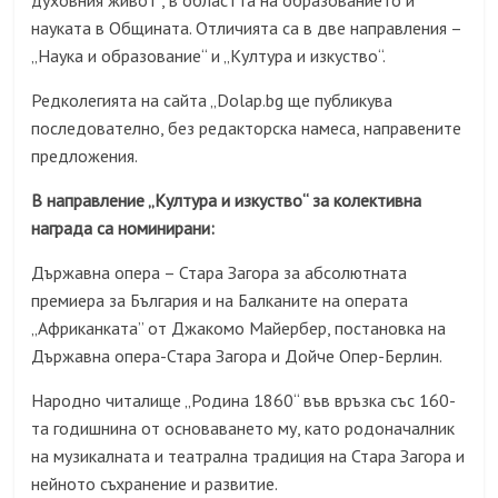
духовния живот , в областта на образованието и
науката в Общината. Отличията са в две направления –
„Наука и образование“ и „Култура и изкуство“.
Редколегията на сайта „Dolap.bg ще публикува
последователно, без редакторска намеса, направените
предложения.
В направление „Култура и изкуство“ за колективна
награда са номинирани:
Държавна опера – Стара Загора за абсолютната
премиера за България и на Балканите на операта
„Африканката” от Джакомо Майербер, постановка на
Държавна опера-Стара Загора и Дойче Опер-Берлин.
Народно читалище „Родина 1860“ във връзка със 160-
та годишнина от основаването му, като родоначалник
на музикалната и театрална традиция на Стара Загора и
нейното съхранение и развитие.