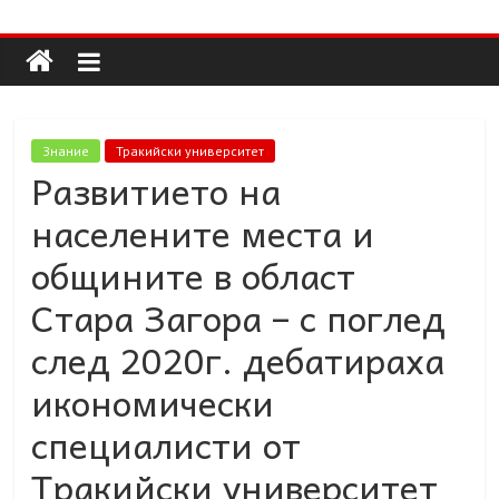
Долап
Skip
to
content
БГ
култура|
Знание
Тракийски университет
изкуство|
Развитието на
пътешествия|
населените места и
мода|
събития|
общините в област
кухня|
Стара Загора – с поглед
реклама|
минало|
след 2020г. дебатираха
икономически
специалисти от
Тракийски университет