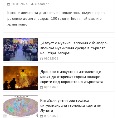
10.08.2026
Долап.бг
Каква е диетата за дълголетие в сините зони, където хората
редовно достигат възраст 100 години. Ето ги най-важните
храни, които
„Август е музика“ започна с българо-
японска музикална среща в сърцето
на Стара Загора!
09.08.2026
Дронове с изкуствен интелект ще
могат да откриват горски пожари,
скрити под короните на дърветата
09.08.2026
Китайски учени завършиха
актуализирана геоложка карта на
Луната
09.08.2026