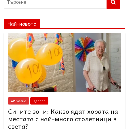
Най-новото
АРТуално
Здраве
Сините зони: Какво ядат хората на
местата с най-много столетници в
света?