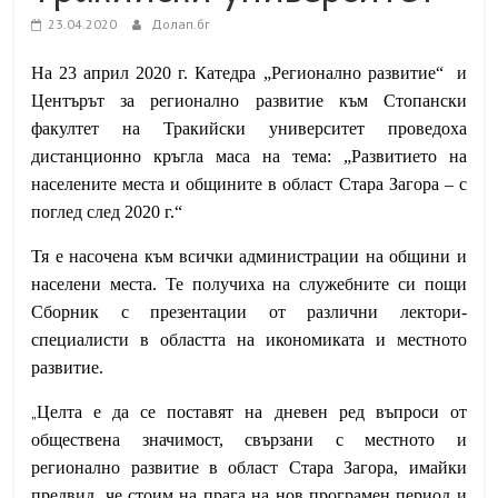
23.04.2020
Долап.бг
На 23 април 2020 г. Катедра „Регионално развитие“ и
Центърът за регионално развитие към Стопански
факултет на Тракийски университет проведоха
дистанционно кръгла маса на тема: „Развитието на
населените места и общините в област Стара Загора – с
поглед след 2020 г.“
Тя е насочена към всички администрации на общини и
населени места. Те получиха на служебните си пощи
Сборник с презентации от различни лектори-
специалисти в областта на икономиката и местното
развитие.
„
Целта е да се поставят на дневен ред въпроси от
обществена значимост, свързани с местното и
регионално развитие в област Стара Загора, имайки
предвид, че стоим на прага на нов програмен период и