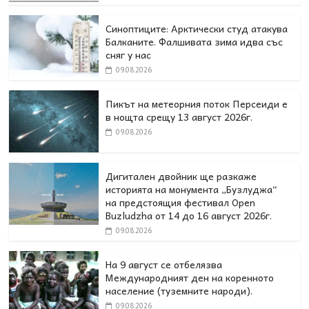
Синоптиците: Арктически студ атакува
Балканите. Фалшивата зима идва със
сняг у нас
09.08.2026
Пикът на метеорния поток Персеиди е
в нощта срещу 13 август 2026г.
09.08.2026
Дигитален двойник ще разкаже
историята на монумента „Бузлуджа“
на предстоящия фестивал Open
Buzludzha от 14 до 16 август 2026г.
09.08.2026
На 9 август се отбелязва
Международният ден на коренното
население (туземните народи).
09.08.2026