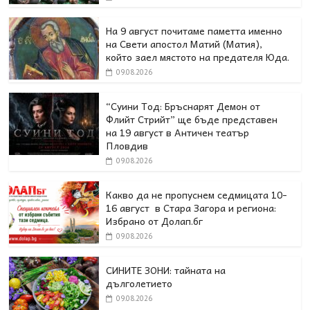
На 9 август почитаме паметта именно
на Свети апостол Матий (Матия),
който заел мястото на предателя Юда.
09.08.2026
“Суини Тод: Бръснарят Демон от
Флийт Стрийт” ще бъде представен
на 19 август в Античен театър
Пловдив
09.08.2026
Какво да не пропуснем седмицата 10-
16 август в Стара Загора и региона:
Избрано от Долап.бг
09.08.2026
СИНИТЕ ЗОНИ: тайната на
дълголетието
09.08.2026