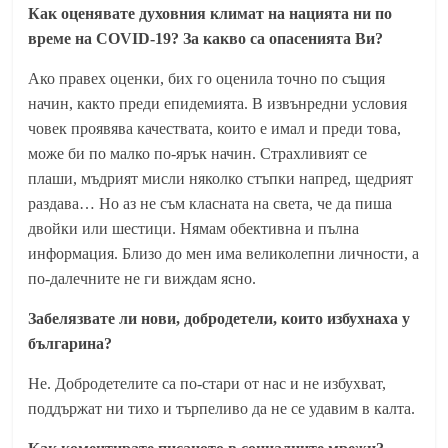
Как оценявате духовния климат на нацията ни по
време на COVID-19? За какво са опасенията Ви?
Ако правех оценки, бих го оценила точно по същия
начин, както преди епидемията. В извънредни условия
човек проявява качествата, които е имал и преди това,
може би по малко по-ярък начин. Страхливият се
плаши, мъдрият мисли няколко стъпки напред, щедрият
раздава… Но аз не съм класната на света, че да пиша
двойки или шестици. Нямам обективна и пълна
информация. Близо до мен има великолепни личности, а
по-далечните не ги виждам ясно.
Забелязвате ли нови, добродетели, които избухнаха у
българина?
Не. Добродетелите са по-стари от нас и не избухват,
поддържат ни тихо и търпеливо да не се удавим в калта.