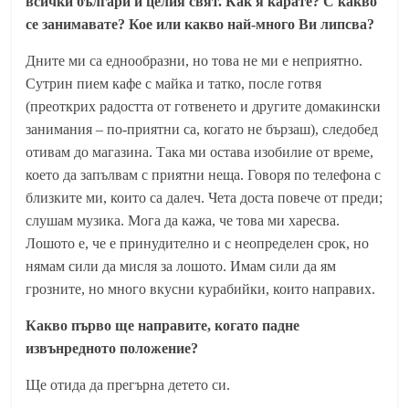
всички българи и целия свят. Как я карате? С какво
се занимавате? Кое или какво най-много Ви липсва?
Дните ми са еднообразни, но това не ми е неприятно.
Сутрин пием кафе с майка и татко, после готвя
(преоткрих радостта от готвенето и другите домакински
занимания – по-приятни са, когато не бързаш), следобед
отивам до магазина. Така ми остава изобилие от време,
което да запълвам с приятни неща. Говоря по телефона с
близките ми, които са далеч. Чета доста повече от преди;
слушам музика. Мога да кажа, че това ми харесва.
Лошото е, че е принудително и с неопределен срок, но
нямам сили да мисля за лошото. Имам сили да ям
грозните, но много вкусни курабийки, които направих.
Какво първо ще направите, когато падне
извънредното положение?
Ще отида да прегърна детето си.