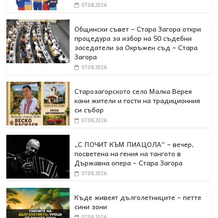
07.08.2026
Общински съвет – Стара Загора откри
процедура за избор на 50 съдебни
заседатели за Окръжен съд – Стара
Загора
07.08.2026
Старозагорското село Малка Верея
кани жители и гости на традиционния
си събор
07.08.2026
„С ПОЧИТ КЪМ ПИАЦОЛА“ – вечер,
посветена на гения на тангото в
Държавна опера – Стара Загора
07.08.2026
Къде живеят дълголетниците – петте
сини зони
07.08.2026