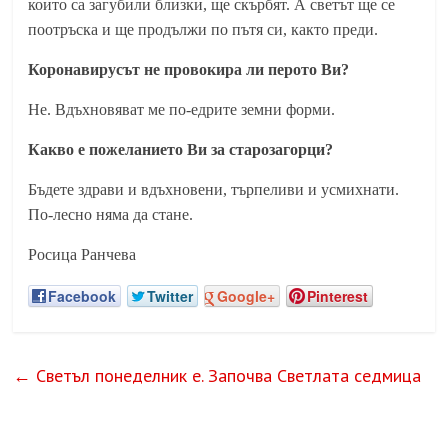
които са загубили близки, ще скърбят. А светът ще се
поотръска и ще продължи по пътя си, както преди.
Коронавирусът не провокира ли перото Ви?
Не. Вдъхновяват ме по-едрите земни форми.
Какво е пожеланието Ви за старозагорци?
Бъдете здрави и вдъхновени, търпеливи и усмихнати.
По-лесно няма да стане.
Росица Ранчева
Facebook
Twitter
Google+
Pinterest
←
Светъл понеделник е. Започва Светлата седмица