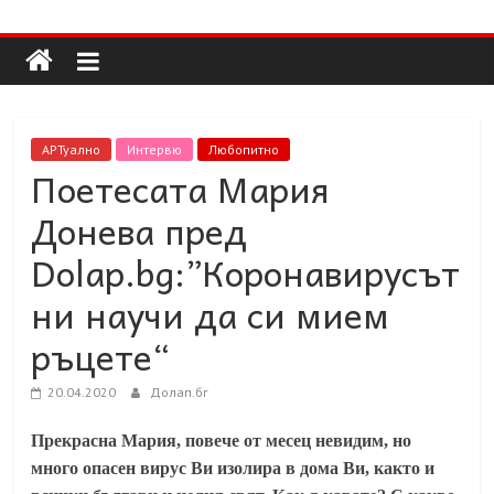
Долап
Skip
to
content
БГ
култура|
АРТуално
Интервю
Любопитно
изкуство|
Поетесата Мария
пътешествия|
Донева пред
мода|
събития|
Dolap.bg:”Коронавирусът
кухня|
ни научи да си мием
реклама|
минало|
ръцете“
20.04.2020
Долап.бг
Прекрасна Мария, повече от месец невидим, но
много опасен вирус Ви изолира в дома Ви, както и