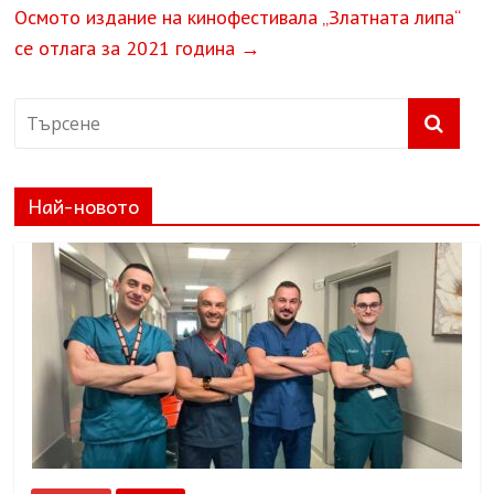
Осмото издание на кинофестивала „Златната липа“
се отлага за 2021 година
→
Най-новото