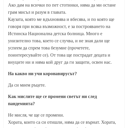
Ако дам на всички по пет стотинки, няма да ми остане
грам мисъл и разум в главата.
Каузата, която ме вдъхновява и вбесява, и по която ще
говоря при всяка възможност, е за построяването на
Истинска Национална детска болница. Много е
унизително това, което се случва, и не зная дали ще
успеем да спрем това безумие (прочетете,
поинтересувайте се). От това ще пострадат децата и
внуците ни и няма кой друг да ги защити, освен нас.
На какво ни учи коронавирусът?
Да си мием ръцете.
Как мислите ще се промени светът ни след
пандемията?
Не мисля, че ще се промени.
Хората, които са си отишли, няма да се върнат. Хората,