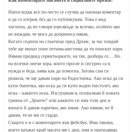
Как коментирате писаното в социалните мрежи?
Напоследък все по-често се случва да напиша коментар
и да го изтрия, без да го публикувам. Това е вид
хигиена, да не говоря навсякъде за всичко, особено ако
не виждам, че мога да допринеса някак.
Когато седнеш на слънчице пред Дръмс, за час покрай
тебе ще минат поне петима-шестима да ти поискат пари.
Нямам предвид сервитьорките, на тях, разбира се… Но
на всички онези хора, които просят и сигурно са в
нужда и беда, няма как да помогна. Затова съм си
решила, че ще давам пари на Радостинка. Ако иска да си
купи баничка, ако иска да си купи воден пистолет, ако
иска – каквото иска. Изслушвам я, похвалвам й новата
гривна от „Зрънчо” или каквото си има този ден и
винаги й давам парички, ако имам. Ако нямам, не й
давам, тя не ми се сърди.
Същото е и с коментарите във фейсбук. Има такива,
които кръжат край масата ми с дни, има и приходящи.