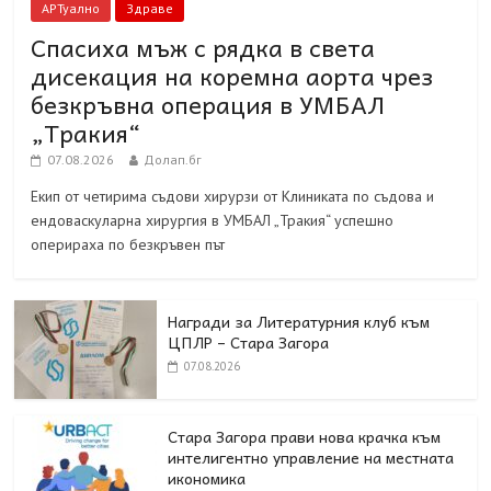
АРТуално
Здраве
Спасиха мъж с рядка в света
дисекация на коремна аорта чрез
безкръвна операция в УМБАЛ
„Тракия“
07.08.2026
Долап.бг
Екип от четирима съдови хирурзи от Клиниката по съдова и
ендоваскуларна хирургия в УМБАЛ „Тракия“ успешно
оперираха по безкръвен път
Награди за Литературния клуб към
ЦПЛР – Стара Загора
07.08.2026
Стара Загора прави нова крачка към
интелигентно управление на местната
икономика