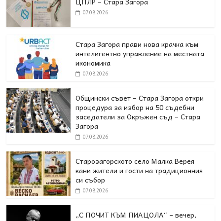
ЦПЛР – Стара Загора
07.08.2026
Стара Загора прави нова крачка към
интелигентно управление на местната
икономика
07.08.2026
Общински съвет – Стара Загора откри
процедура за избор на 50 съдебни
заседатели за Окръжен съд – Стара
Загора
07.08.2026
Старозагорското село Малка Верея
кани жители и гости на традиционния
си събор
07.08.2026
„С ПОЧИТ КЪМ ПИАЦОЛА“ – вечер,