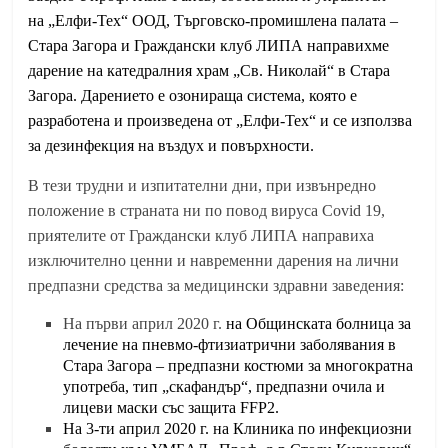
на „Елфи-Тех“ ООД, Търговско-промишлена палата –
Стара Загора и Граждански клуб ЛИПА направихме
дарение на катедралния храм „Св. Николай“ в Стара
Загора. Дарението е озонираща система, която е
разработена и произведена от „Елфи-Тех“ и се използва
за дезинфекция на въздух и повърхности.
В тези трудни и изпитателни дни, при извънредно
положение в страната ни по повод вируса
Covid 19
,
приятелите от Граждански клуб ЛИПА направиха
изключително ценни и навременни дарения на лични
предпазни средства за медицински здравни заведения:
На първи април 2020 г.
на Общинската болница за
лечение на пневмо-фтизиатрични заболявания в
Стара Загора – предпазни костюми за многократна
употреба, тип „скафандър“, предпазни очила и
лицеви маски със защита FFP2.
На 3-ти април 2020 г. на Клиника по инфекциозни