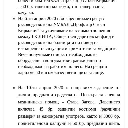
болести към УМБАЛ „Проф. д-р Стоян Киркович“
– 60 бр. защитни костюми, тип гащеризон с
качулка.
На 6-ти април 2020 г. осъществихме среща с
ръководството на УМБАЛ „Проф. д-р Стоян
Киркович“ за уточняване на взаимоотношения
между ГК ЛИПА, Обществен дарителски фонд и
ръководството на болницата по повод на
извънредната ситуация и грижите ни за медиците.
Вече получихме списък с необходимото
оборудване и консумативи, ранжирани по
необходимост и работим по него. На срещата
дарихме 50 висококачествени щита за лице.
На 10-ти април 2020 г. направихме дарение от
лични предпазни средства на Центъра за спешна
медицинска помощ – Стара Загора. Дарението
включва 45 бр. защитни костюми /различни
размери/ за еднократна употреба, както и 3000 бр.
полиетиленови калцуни и 50 бр. предпазни щита.