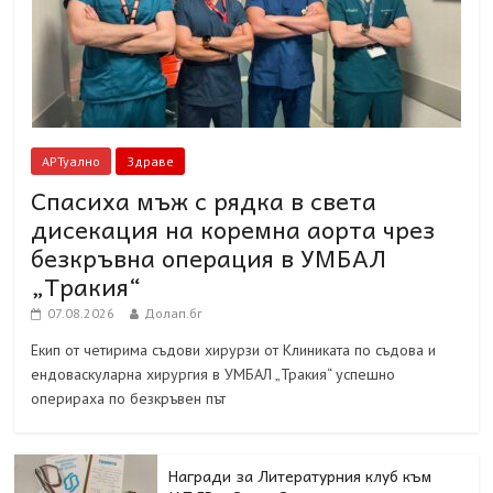
АРТуално
Здраве
Спасиха мъж с рядка в света
дисекация на коремна аорта чрез
безкръвна операция в УМБАЛ
„Тракия“
07.08.2026
Долап.бг
Екип от четирима съдови хирурзи от Клиниката по съдова и
ендоваскуларна хирургия в УМБАЛ „Тракия“ успешно
оперираха по безкръвен път
Награди за Литературния клуб към