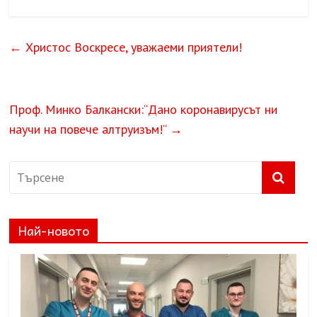
←
Христос Воскресе, уважаеми приятели!
Проф. Минко Балкански:“Дано коронавирусът ни
научи на повече алтруизъм!“
→
Най-новото