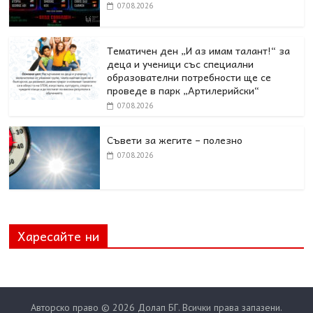
07.08.2026
Тематичен ден „И аз имам талант!“ за
деца и ученици със специални
образователни потребности ще се
проведе в парк „Артилерийски“
07.08.2026
Съвети за жегите – полезно
07.08.2026
Харесайте ни
Авторско право © 2026
Долап БГ
. Всички права запазени.