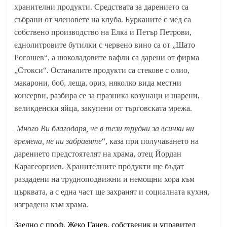
хранителни продукти. Средствата за дарението са
събрани от членовете на клуба. Бурканите с мед са
собствено производство на Елка и Петър Петрови,
еднолитровите бутилки с червено вино са от „Шато
Рогошев“, а шоколадовите вафли са дарени от фирма
„Стокси“. Останалите продукти са стекове с олио,
макарони, боб, леща, ориз, няколко вида местни
консерви, разбира се за празника козунаци и шарени,
великденски яйца, закупени от търговската мрежа.
„
Много Ви благодаря, че в тези трудни за всички ни
времена, не ни забравяте
“, каза при получаването на
дарението предстоятелят на храма, отец Йордан
Карагеоргиев. Хранителните продукти ще бъдат
раздадени на трудноподвижни и немощни хора към
църквата, а с една част ще захранят и социалната кухня,
изградена към храма.
Заедно с проф. Жеко Ганев, собственик и управител