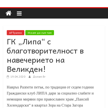
Долап
Skip
to
content
БГ
култура|
АРТуално
Искам да съм там
изкуство|
ГК „Липа“ с
пътешествия|
благотворителност в
мода|
събития|
навечерието на
кухня|
Великден!
реклама|
минало|
19.04.2020
Долап.бг
Навръх Разпети петък, по традиция от седем години
Граждански клуб ЛИПА дари за социално слабите и
немощни миряни при православен храм „Паисий
Хилендарски“ в квартал Зора на Стара Загора