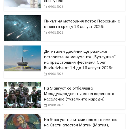
сняг у нас
09.08.2026
Пикът на метеорния поток Персеиди е
в нощта срещу 13 август 2026г.
09.08.2026
Дигитален двойник ще разкаже
историята на монумента „Бузлуджа“
на предстоящия фестивал Open
Buzludzha от 14 до 16 август 2026г.
09.08.2026
На 9 август се отбелязва
Международният ден на коренното
население (туземните народи).
09.08.2026
На 9 август почитаме паметта именно
на Свети апостол Матий (Матия),