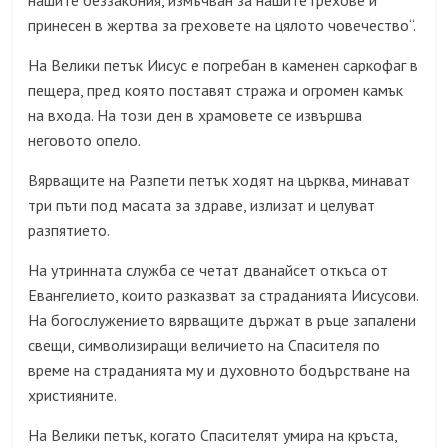
нашите беззакония, измъчван за нашите грехове и
принесен в жертва за греховете на цялото човечество“.
На Велики петък Иисус е погребан в каменен саркофаг в
пещера, пред която поставят стража и огромен камък
на входа. На този ден в храмовете се извършва
неговото опело.
Вярващите на Разпети петък ходят на църква, минават
три пъти под масата за здраве, излизат и целуват
разпятието.
На утринната служба се четат дванайсет откъса от
Евангелието, които разказват за страданията Иисусови.
На богослужението вярващите държат в ръце запалени
свещи, символизиращи величието на Спасителя по
време на страданията му и духовното бодърстване на
християните.
На Велики петък, когато Спасителят умира на кръста,