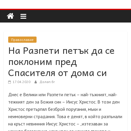
Долап
Skip
to
content
БГ
култура|
Православие
изкуство|
На Разпети петък да се
пътешествия|
поклоним пред
мода|
събития|
Спасителя от дома си
кухня|
реклама|
17.04.2020
Долап.бг
минало|
Днес е Велики или Разпети петък – най-тъжният, най-
тежкият ден за Божия син – Иисус Христос. В този ден
Христос претърпял безброй поругания, мъки и
неимоверни страдания. Това е денят, в който разпънали
на кръст невинния Иисус Христос – „изтезаван за