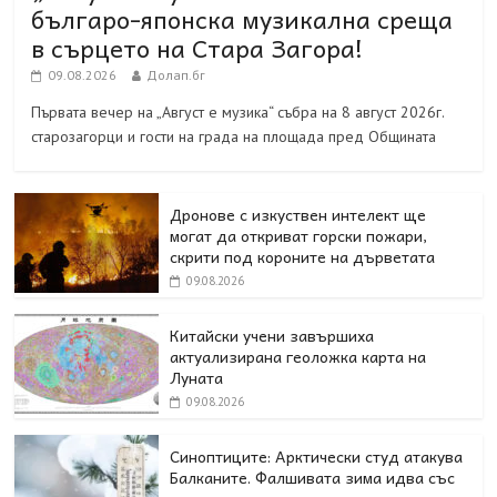
българо-японска музикална среща
в сърцето на Стара Загора!
09.08.2026
Долап.бг
Първата вечер на „Август е музика“ събра на 8 август 2026г.
старозагорци и гости на града на площада пред Общината
Дронове с изкуствен интелект ще
могат да откриват горски пожари,
скрити под короните на дърветата
09.08.2026
Китайски учени завършиха
актуализирана геоложка карта на
Луната
09.08.2026
Синоптиците: Арктически студ атакува
Балканите. Фалшивата зима идва със