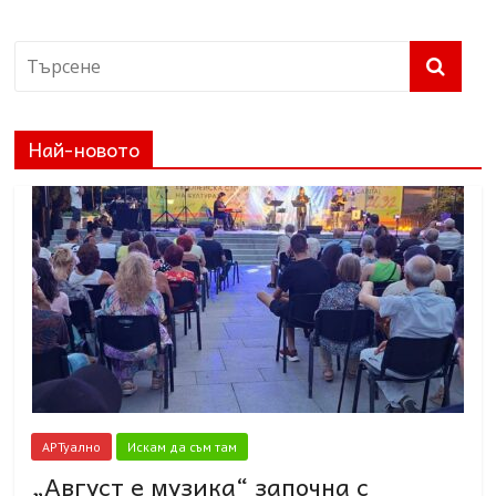
Най-новото
АРТуално
Искам да съм там
„Август е музика“ започна с