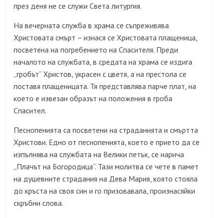
през деня не се служи Света литургия.
На вечерната служба в храма се съпреживява
Христовата смърт – изнася се Христовата плащеница,
посветена на погребението на Спасителя. Преди
началото на службата, в средата на храма се издига
„гробът“ Христов, украсен с цветя, а на престола се
поставя плащеницата. Тя представлява парче плат, на
което е извезан образът на положения в гроба
Спасител.
Песнопенията са посветени на страданията и смъртта
Христови. Едно от песнопенията, което е прието да се
изпълнява на службата на Велики петък, се нарича
„Плачът на Богородица“. Тази молитва се чете в памет
на душевните страдания на Дева Мария, която стояла
до кръста на своя син и го призовавала, произнасяйки
скръбни слова.