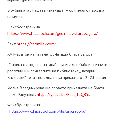
В рубриката „Нашата изненада“ – оригинал от архива
на музея
Фейсбук страница
https://www.facebook.com/geo.milev.stara.zagora/
Сайт
https://geomilev.com/
XV Маратон на четенето „Четяща Стара Загора“
С приказки под карантина“ – всеки ден библиотечните
„
работници и приятелите на библиотека „Захарий
Княжески“ четат по една нова приказка от 2 -23 април
Йоана Владимирова ще прочете приказката на Братя
Грим „Рапунцел“.
https://youtu.be/Rossj1zQBYs
Фейсбук страница
:
https://www.facebook.com/libstarazagora/