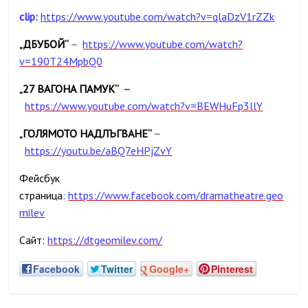
clip:
https://www.youtube.com/watch?v=qlaDzV1rZZk
ДБУБОЙ“
–
https://www.youtube.com/watch?
„
v=190T24MpbQ0
27 ВАГОНА ПАМУК“
–
„
https://www.youtube.com/watch?v=BEWHuFp3llY
ГОЛЯМОТО НАДЛЪГВАНЕ“
–
„
https://youtu.be/aBQ7eHPjZvY
Фейсбук
страница
:
https://www.facebook.com/dramatheatre.geo
milev
Сайт:
https://dtgeomilev.com/
Facebook
Twitter
Google+
Pinterest