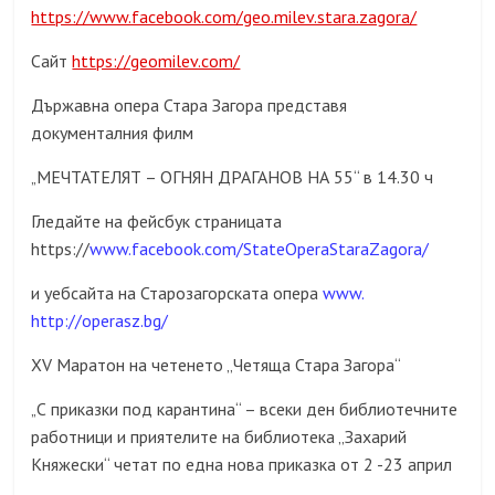
https://www.facebook.com/geo.milev.stara.zagora/
Сайт
https://geomilev.com/
Държавна опера Стара Загора представя
документалния филм
МЕЧТАТЕЛЯТ – ОГНЯН ДРАГАНОВ НА 55“ в 14.30 ч
„
Гледайте на фейсбук страницата
https://
www.facebook.com/StateOperaStaraZagora/
и уебсайта на Старозагорската опера
www.
http://operasz.bg/
XV Маратон на четенето „Четяща Стара Загора“
С приказки под карантина“ – всеки ден библиотечните
„
работници и приятелите на библиотека „Захарий
Княжески“ четат по една нова приказка от 2 -23 април