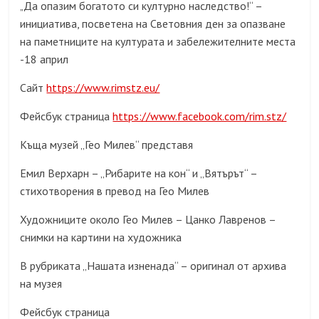
Да опазим богатото си културно наследство!“ –
„
инициатива, посветена на Световния ден за опазване
на паметниците на културата и забележителните места
-18 април
Сайт
https://www.rimstz.eu/
Фейсбук страница
https://www.facebook.com/rim.stz/
Къща музей „Гео Милев“ представя
Емил Верхарн – „Рибарите на кон“ и „Вятърът“ –
стихотворения в превод на Гео Милев
Художниците около Гео Милев – Цанко Лавренов –
снимки на картини на художника
В рубриката „Нашата изненада“ – оригинал от архива
на музея
Фейсбук страница