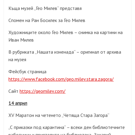
Къща музей „Гео Милев“ представя
Спомен на Ран Босилек за Гео Милев
Художниците около Гео Милев – снимка на картини на
Иван Милев
В рубриката „Нашата изненада“ – оригинал от архива
на музея
Фейсбук страница
https://www.facebook.com/geo.milev.stara.zagora/
Сайт
https://geomilev.com/
14 април
XV Маратон на четенето „Четяща Стара Загора“
С приказки под карантина“ – всеки ден библиотечните
„
работници и приятелите на библиотека „Захарий