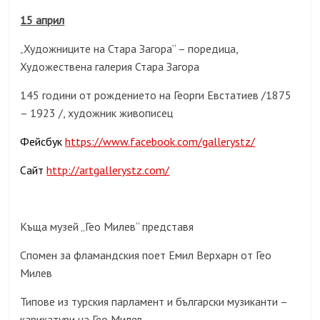
15 април
Художниците на Стара Загора“ – поредица,
„
Художествена галерия Стара Загора
145 години от рождението на Георги Евстатиев /1875
– 1923 /, художник живописец
Фейсбук
https://www.facebook.com/gallerystz/
Сайт
http://artgallerystz.com/
Къща музей „Гео Милев“ представя
Спомен за фламандския поет Емил Верхарн от Гео
Милев
Типове из турския парламент и български музиканти –
карикатури на Гео Милев