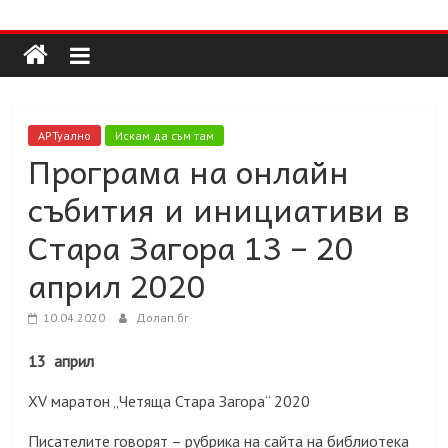
Долап
Skip
to
content
БГ
култура|
АРТуално
Искам да съм там
изкуство|
Програма на онлайн
пътешествия|
събития и инициативи в
мода|
събития|
Стара Загора 13 – 20
кухня|
април 2020
реклама|
минало|
10.04.2020
Долап.бг
13 април
XV маратон „Четяща Стара Загора“ 2020
Писателите говорят – рубрика на сайта на библиотека