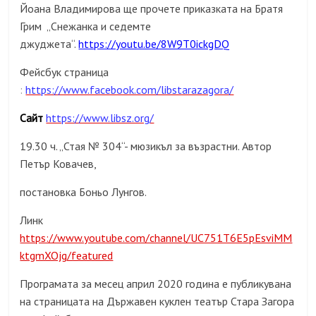
Йоана Владимирова ще прочете приказката на Братя
Грим „Снежанка и седемте
джуджета“.
https://youtu.be/8W9T0ickgDQ
Фейсбук страница
:
https://www.facebook.com/libstarazagora/
Сайт
https://www.libsz.org/
19.30 ч. „Стая № 304“- мюзикъл за възрастни. Автор
Петър Ковачев,
постановка Боньо Лунгов.
Линк
https://www.youtube.com/channel/UC751T6E5pEsviMM
ktgmXOjg/featured
Програмата за месец април 2020 година е публикувана
на страницата на Държавен куклен театър Стара Загора