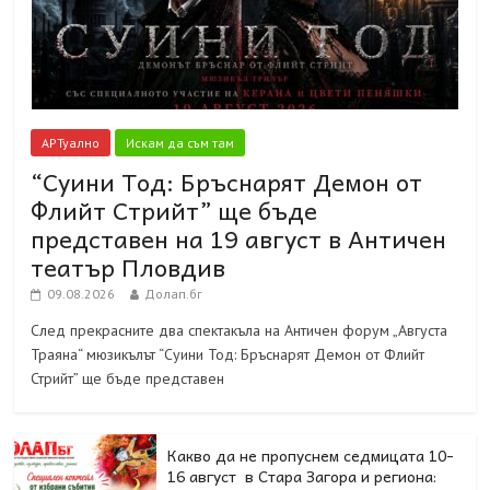
АРТуално
Искам да съм там
“Суини Тод: Бръснарят Демон от
Флийт Стрийт” ще бъде
представен на 19 август в Античен
театър Пловдив
09.08.2026
Долап.бг
След прекрасните два спектакъла на Античен форум „Августа
Траяна“ мюзикълът “Суини Тод: Бръснарят Демон от Флийт
Стрийт” ще бъде представен
Какво да не пропуснем седмицата 10-
16 август в Стара Загора и региона: