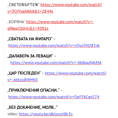
„СВЕТОВЪРТЕЖ“
https://www.youtube.com/watch?
v=3QjYyaAIkhA&t=2844s
БОРЯНА“
https://www.youtube.com/watch?v=-
„
qWagrCb0yU&t=3091s
СВАТБАТА НА ФИГАРО“
–
„
https://www.youtube.com/watch?v=vQss3M285yk
ДАЛАВЕРА ЗА ЛЕВАЦИ“
–
„
https://www.youtube.com/watch?v=-6bBguNj6MA
ЦАР ПОСЛЕДЕН“
–
https://www.youtube.com/watch?
„
v=-AtbzxBWMt0
ПРИКЛЮЧЕНИЯ ОПАСНИ..“
–
„
https://www.youtube.com/watch?v=QpFFkCgn574
БЕЗ ДОКАЧЕНИЕ, МОЛЯ…“
„
video:
https://youtu.be/d6loroHBr3s