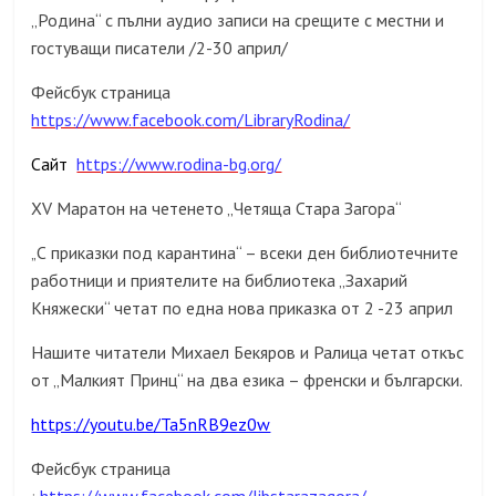
„Родина“ с пълни аудио записи на срещите с местни и
гостуващи писатели /2-30 април/
Фейсбук страница
https://www.facebook.com/LibraryRodina/
Сайт
https://www.rodina-bg.org/
XV Маратон на четенето „Четяща Стара Загора“
С приказки под карантина“ – всеки ден библиотечните
„
работници и приятелите на библиотека „Захарий
Княжески“ четат по една нова приказка от 2 -23 април
Нашите читатели Михаел Бекяров и Ралица четат откъс
от „Малкият Принц“ на два езика – френски и български.
https://youtu.be/Ta5nRB9ez0w
Фейсбук страница