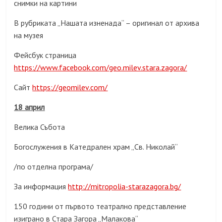
снимки на картини
В рубриката „Нашата изненада“ – оригинал от архива
на музея
Фейсбук страница
https://www.facebook.com/geo.milev.stara.zagora/
Сайт
https://geomilev.com/
18 април
Велика Събота
Богослужения в Катедрален храм „Св. Николай“
/по отделна програма/
За информация
http://mitropolia-starazagora.bg/
150 години от първото театрално представление
изиграно в Стара Загора „Малакова“