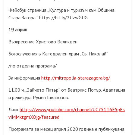
Фейсбук страница „Култура и туризъм към Община
Стара Загора “ https://bit.ly/2UzwGUG
19 април
Възкресение Христово Великден
Богослужения в Катедрален храм „Св. Николай“
/по отделна програма/
За информация
http://mitropolia-starazagora.bg/
11.00 ч. „Зайчето Питър“ от Беатрикс Потър. Адаптация
и режисура Румен Гаванозов.
Линк:
https://www.youtube.com/channel/UC751T6E5pEs
viMMktgmXOjg/featured
Програмата за месец април 2020 година е публикувана