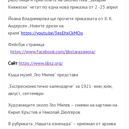
Княжески“ четат по една нова приказка от 2 -23 април
Йоана Владимирова ще прочете приказката от Х. К.
Андерсен „Новите дрехи на
краля“.
https://youtu.be/3esEhxCkMOo
Фейсбук страница
:
https://www.facebook.com/libstarazagora/
Сайт
https://www.libsz.org/
Къща музей „Гео Милев“ представя
Експресионистично календарче“ за 1921- юни, юли,
„
август, септември
Художниците около Гео Милев – снимки на картини на
Кирил Кръстев и Николай Дюлгеров
В рубриката „Нашата изненада“ – оригинал от архива