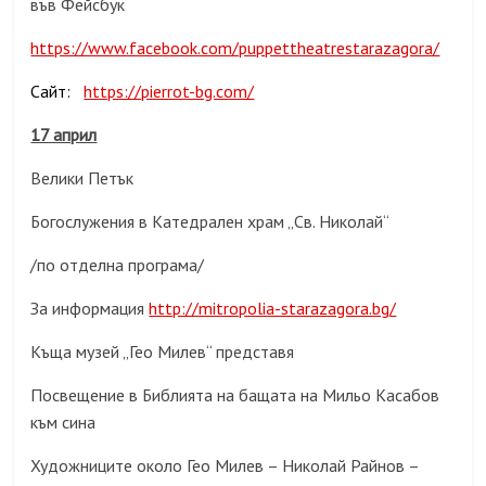
във Фейсбук
https://www.facebook.com/puppettheatrestarazagora/
Сайт:
https://pierrot-bg.com/
17 април
Велики Петък
Богослужения в Катедрален храм „Св. Николай“
/по отделна програма/
За информация
http://mitropolia-starazagora.bg/
Къща музей „Гео Милев“ представя
Посвещение в Библията на бащата на Мильо Касабов
към сина
Художниците около Гео Милев – Николай Райнов –