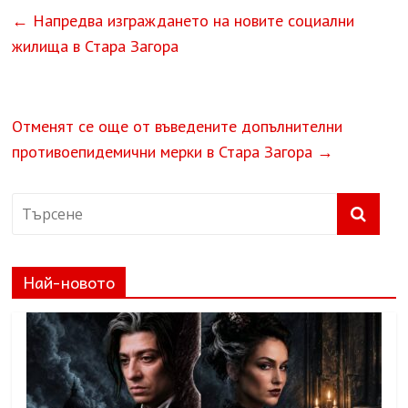
←
Напредва изграждането на новите социални
жилища в Стара Загора
Отменят се още от въведените допълнителни
противоепидемични мерки в Стара Загора
→
Най-новото