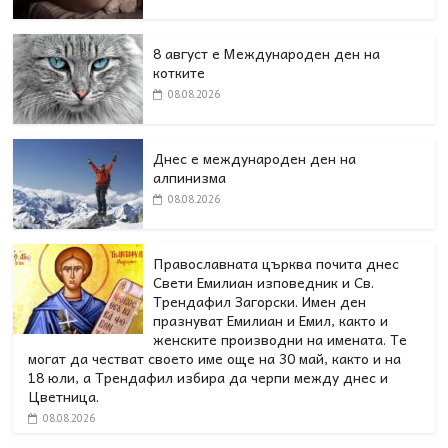
8 август е Международен ден на
котките
08.08.2026
Днес е международен ден на
алпинизма
08.08.2026
Православната църква почита днес
Свети Емилиан изповедник и Св.
Трендафил Загорски. Имен ден
празнуват Емилиан и Емил, както и
женските производни на имената. Те
могат да честват своето име още на 30 май, както и на
18 юли, а Трендафил избира да черпи между днес и
Цветница.
08.08.2026