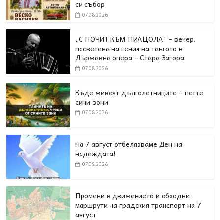
си събор
07.08.2026
„С ПОЧИТ КЪМ ПИАЦОЛА“ – вечер,
посветена на гения на тангото в
Държавна опера – Стара Загора
07.08.2026
Къде живеят дълголетниците – петте
сини зони
07.08.2026
На 7 август отбелязваме Ден на
надеждата!
07.08.2026
Промени в движението и обходни
маршрути на градския транспорт на 7
август