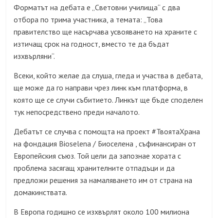
Форматът на дебата е „Световни училища“ с два
отбора по трима участника, а темата: „Това
правителство ще насърчава усвояването на храните с
изтичащ срок на годност, вместо те да бъдат
изхвърляни“.
Всеки, който желае да слуша, гледа и участва в дебата,
ще може да го направи чрез линк към платформа, в
която ще се случи събитието. Линкът ще бъде споделен
тук непосредствено преди началото.
Дебатът се случва с помощта на проект #ТвоятаХрана
на фондация Bioselena / Биоселена , съфинансиран от
Европейския съюз. Той цели да запознае хората с
проблема засягащ хранителните отпадъци и да
предложи решения за намаляването им от страна на
домакинствата.
В Европа годишно се изхвърлят около 100 милиона