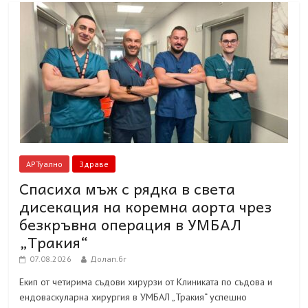
АРТуално
Здраве
Спасиха мъж с рядка в света
дисекация на коремна аорта чрез
безкръвна операция в УМБАЛ
„Тракия“
07.08.2026
Долап.бг
Екип от четирима съдови хирурзи от Клиниката по съдова и
ендоваскуларна хирургия в УМБАЛ „Тракия“ успешно