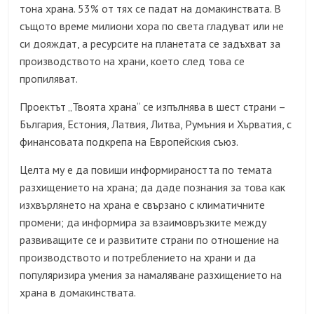
тона храна. 53% от тях се падат на домакинствата. В
същото време милиони хора по света гладуват или не
си дояждат, а ресурсите на планетата се задъхват за
производството на храни, което след това се
пропиляват.
Проектът „Твоята храна“ се изпълнява в шест страни –
България, Естония, Латвия, Литва, Румъния и Хърватия, с
финансовата подкрепа на Европейския съюз.
Целта му е да повиши информираността по темата
разхищението на храна; да даде познания за това как
изхвърлянето на храна е свързано с климатичните
промени; да информира за взаимовръзките между
развиващите се и развитите страни по отношение на
производството и потреблението на храни и да
популяризира умения за намаляване разхищението на
храна в домакинствата.