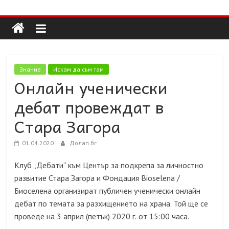
Долап
Skip
to
content
БГ
култура|
Знание
Искам да съм там
изкуство|
Онлайн ученически
пътешествия|
дебат провеждат в
мода|
събития|
Стара Загора
кухня|
реклама|
01.04.2020
Долап.бг
минало|
Клуб „Дебати“ към Център за подкрепа за личностно
развитие Стара Загора и Фондация Bioselena /
Биоселена организират публичен ученически онлайн
дебат по темата за разхищението на храна. Той ще се
проведе на 3 април (петък)
2020 г.
от 15:
00
часа.