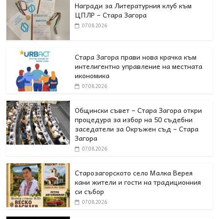
Награди за Литературния клуб към
ЦПЛР – Стара Загора
07.08.2026
Стара Загора прави нова крачка към
интелигентно управление на местната
икономика
07.08.2026
Общински съвет – Стара Загора откри
процедура за избор на 50 съдебни
заседатели за Окръжен съд – Стара
Загора
07.08.2026
Старозагорското село Малка Верея
кани жители и гости на традиционния
си събор
07.08.2026