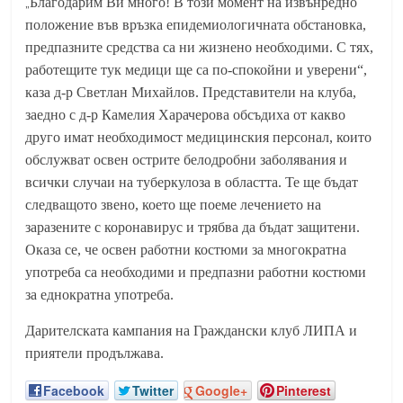
„
Благодарим Ви много! В този момент на извънредно
положение във връзка епидемиологичната обстановка,
предпазните средства са ни жизнено необходими. С тях,
работещите тук медици ще са по-спокойни и уверени“,
каза д-р Светлан Михайлов. Представители на клуба,
заедно с д-р Камелия Харачерова обсъдиха от какво
друго имат необходимост медицинския персонал, които
обслужват освен острите белодробни заболявания и
всички случаи на туберкулоза в областта. Те ще бъдат
следващото звено, което ще поеме лечението на
заразените с коронавирус и трябва да бъдат защитени.
Оказа се, че освен работни костюми за многократна
употреба са необходими и предпазни работни костюми
за еднократна употреба.
Дарителската кампания на Граждански клуб ЛИПА и
приятели продължава.
Facebook
Twitter
Google+
Pinterest