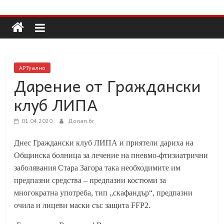
Долап
Skip
to
content
БГ
култура|
АРТуално
изкуство|
Дарение от Граждански
пътешествия|
клуб ЛИПА
мода|
събития|
01.04.2020
Долап.бг
кухня|
реклама|
Днес Граждански клуб ЛИПА и приятели дариха на
минало|
Общинска болница за лечение на пневмо-фтизиатрични
заболявания Стара Загора така необходимите им
предпазни средства – предпазни костюми за
многократна употреба, тип „скафандър“, предпазни
очила и лицеви маски със защита FFP2.