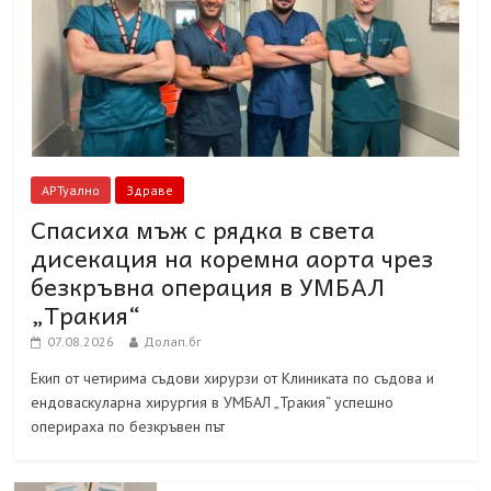
АРТуално
Здраве
Спасиха мъж с рядка в света
дисекация на коремна аорта чрез
безкръвна операция в УМБАЛ
„Тракия“
07.08.2026
Долап.бг
Екип от четирима съдови хирурзи от Клиниката по съдова и
ендоваскуларна хирургия в УМБАЛ „Тракия“ успешно
оперираха по безкръвен път