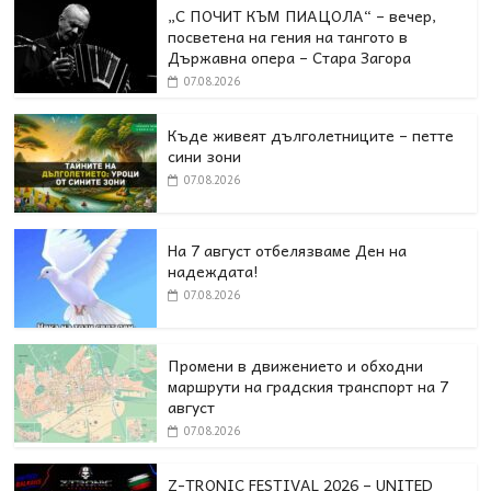
„С ПОЧИТ КЪМ ПИАЦОЛА“ – вечер,
посветена на гения на тангото в
Държавна опера – Стара Загора
07.08.2026
Къде живеят дълголетниците – петте
сини зони
07.08.2026
На 7 август отбелязваме Ден на
надеждата!
07.08.2026
Промени в движението и обходни
маршрути на градския транспорт на 7
август
07.08.2026
Z-TRONIC FESTIVAL 2026 – UNITED