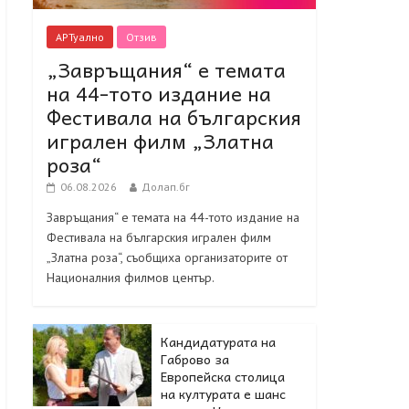
АРТуално
Отзив
„Завръщания“ е темата
на 44-тото издание на
Фестивала на българския
игрален филм „Златна
роза“
06.08.2026
Долап.бг
Завръщания“ е темата на 44-тото издание на
Фестивала на българския игрален филм
„Златна роза“, съобщиха организаторите от
Националния филмов център.
Кандидатурата на
Габрово за
Европейска столица
на културата е шанс