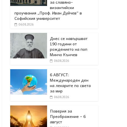
за славяно-
византийски
проучвания „Проф. Иван Дуйчев“ в
Софийския университет
06.08.2026
Днес се навършват
190 години от
рождението на поп
Минчо Кънчев
06.08.2026
6 АВГУСТ:
Международен ден
на лекарите по света
за мир
06.08.2026
Поверия за
Преображение – 6
август