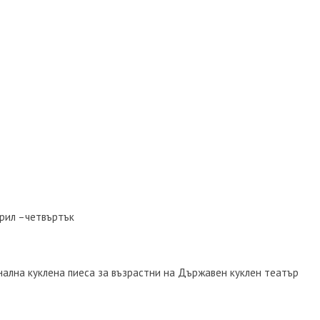
рил –четвъртък
инална куклена пиеса за възрастни на Държавен куклен театър