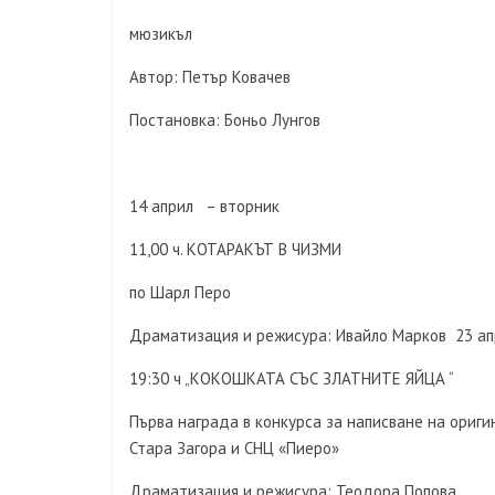
мюзикъл
Автор: Петър Ковачев
Постановка: Боньо Лунгов
14 април – вторник
11,00 ч. КОТАРАКЪТ В ЧИЗМИ
по Шарл Перо
Драматизация и режисура: Ивайло Марков 23 ап
19:30 ч „КОКОШКАТА СЪС ЗЛАТНИТЕ ЯЙЦА “
Първа награда в конкурса за написване на ориг
Стара Загора и СНЦ «Пиеро»
Драматизация и режисура: Теодора Попова