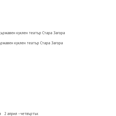
Държавен куклен театър Стара Загора
ържавен куклен театър Стара Загора
в 2 април –четвъртък