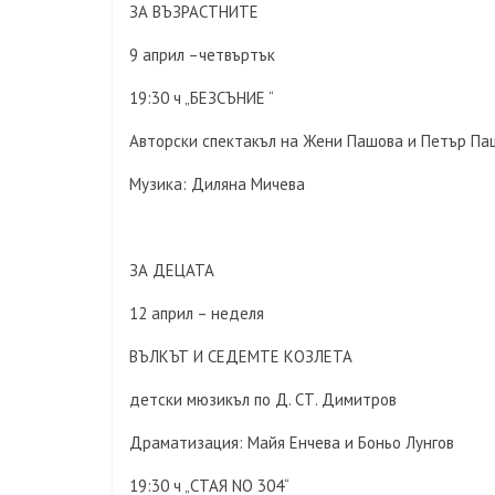
ЗА ВЪЗРАСТНИТЕ
9 април –четвъртък
19:30 ч „БЕЗСЪНИЕ “
Авторски спектакъл на Жени Пашова и Петър Па
Музика: Диляна Мичева
ЗА ДЕЦАТА
12 април – неделя
ВЪЛКЪТ И СЕДЕМТЕ КОЗЛЕТА
детски мюзикъл по Д. СТ. Димитров
Драматизация: Майя Енчева и Боньо Лунго
19:30 ч „СТАЯ NO 304“