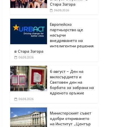
Стара Загора
06.08.2026
Европейско
партньорство ще
насърчи
внедряването на
интелигентни решения
в Стара Загора
06.08.2026
6 август – Ден на
милосърдието и
Световен ден на
борбата за забрана на
ядреното оръжие
06.08.2026
Министерският съвет
одобри откриването
на Институт „Център