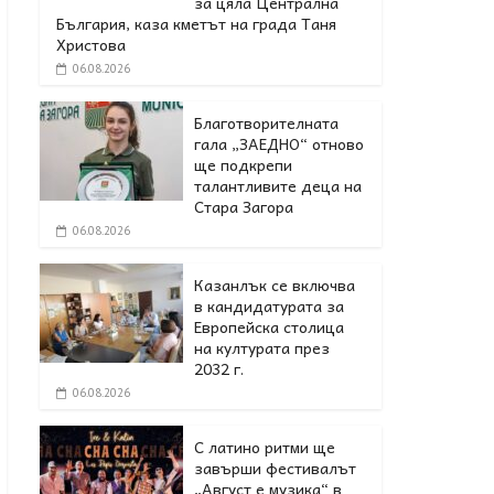
за цяла Централна
България, каза кметът на града Таня
Христова
06.08.2026
Благотворителната
гала „ЗАЕДНО“ отново
ще подкрепи
талантливите деца на
Стара Загора
06.08.2026
Казанлък се включва
в кандидатурата за
Европейска столица
на културата през
2032 г.
06.08.2026
С латино ритми ще
завърши фестивалът
„Август е музика“ в