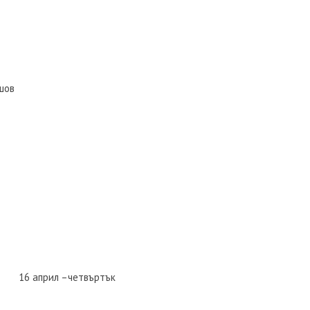
шов
в 16 април –четвъртък