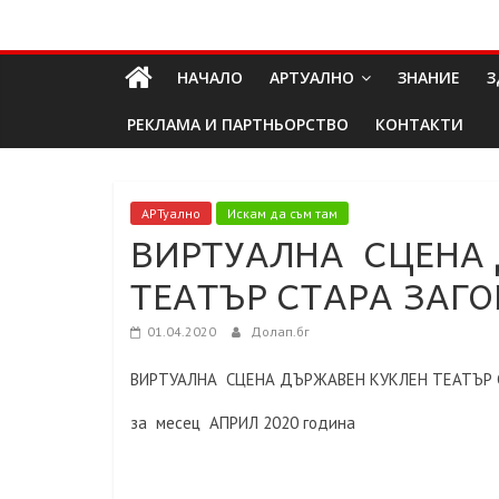
Skip
Долап
to
content
НАЧАЛО
АРТУАЛНО
ЗНАНИЕ
З
БГ
РЕКЛАМА И ПАРТНЬОРСТВО
КОНТАКТИ
култура|
изкуство|
пътешествия|
АРТуално
Искам да съм там
ВИРТУАЛНА СЦЕНА
мода|
събития|
ТЕАТЪР СТАРА ЗАГО
кухня|
реклама|
01.04.2020
Долап.бг
минало|
ВИРТУАЛНА СЦЕНА ДЪРЖАВЕН КУКЛЕН ТЕАТЪР 
за месец АПРИЛ 2020 година