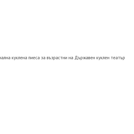
инална куклена пиеса за възрастни на Държавен куклен театър