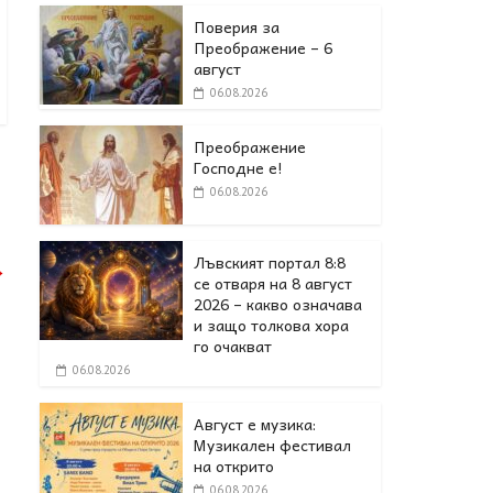
Поверия за
Преображение – 6
август
06.08.2026
Преображение
Господне е!
06.08.2026
Лъвският портал 8:8
→
се отваря на 8 август
2026 – какво означава
и защо толкова хора
го очакват
06.08.2026
Август е музика:
Музикален фестивал
на открито
06.08.2026