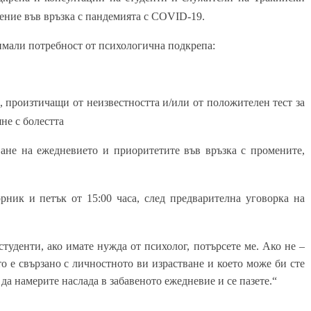
ение във връзка с пандемията с COVID-19.
имали потребност от психологична подкрепа:
произтичащи от неизвестността и/или от положителен тест за
яне с болестта
ане на ежедневието и приоритетите във връзка с промените,
рник и петък от 15:00 часа, след предварителна уговорка
на
студенти, ако имате нужда от психолог, потърсете ме. Ако не –
то е свързано с личностното ви израстване и което може би сте
да намерите наслада в забавеното ежедневие и се пазете.“