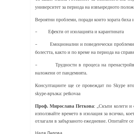
университет за периода на извънредното полож
Вероятни проблеми, поради които хората биха 
Ефекти от изолацията и карантината
–
Емоционални и поведенчески проблеми, 
–
болестта, както и по време на периода на справ
Трудности в процеса на пренастройв
–
наложени от пандемията.
Консултациите ще се провеждат по Skype вто
skype-връзка: petkovaa
Проф. Мирослава Петкова
: „Скъпи колеги и 
използвайте времето в изолация за всичко, кое
отлагали в забързаното ежедневие. Опитайте се 
Надя Лилова