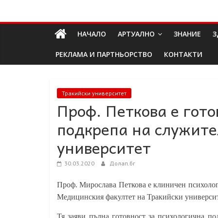
Skip
Долап
to
content
НАЧАЛО
АРТУАЛНО
ЗНАНИЕ
З
БГ
РЕКЛАМА И ПАРТНЬОРСТВО
КОНТАКТИ
култура|
изкуство|
пътешествия|
Тракийски университет
Проф. Петкова е гот
мода|
събития|
подкрепа на служите
кухня|
реклама|
университет
минало|
30.03.2020
Долап.бг
Проф. Мирослава Петкова е клиничен психолог
Медицинския факултет на Тракийски университ
Тя заяви пълна готовност за психологична п