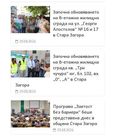
Започна обновяването
на 8-етажна жилищна
сграда на ул. „Георги
Апостолов“ № 16 и 17
в Стара Загора
05.08.2026
Започна обновяването
на 8-етажна жилищна
сграда кв. „Три
чучура“ юг, бл. 102, вх.
„0“, „А“ в Стара
Загора
05.08.2026
Програма „Заетост
без бариери“ беше
представена днес в
oбщина Стара Загора
05.08.2026