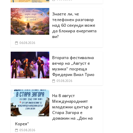
Знаете ли, че
телефонен разговор
над 60 секунди може
да блокира енергията
ви?
06.08.2026
Втората фестивална
вечер на „Август е
музика“ посреща
Фредерик Виал Трио
05.08.2026
На 8 август
Международният
младежки център в
Стара Загора е
домакин на „Ден на
Корея“
05.08.2026