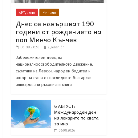
АРТуално
Минало
Днес се навършват 190
години от рождението на
поп Минчо Кънчев
06.08.2026
Долап.бг
Забележителен деец на
националноосвободителното движение,
съратник на Левски, народен будител и
автор на една от последните български
илюстровани ръкописни книги
6 АВГУСТ:
Международен ден
на лекарите по света
за мир
06.08.2026