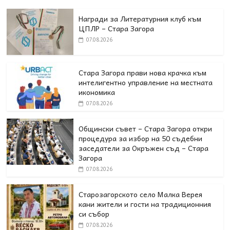
Награди за Литературния клуб към
ЦПЛР – Стара Загора
07.08.2026
Стара Загора прави нова крачка към
интелигентно управление на местната
икономика
07.08.2026
Общински съвет – Стара Загора откри
процедура за избор на 50 съдебни
заседатели за Окръжен съд – Стара
Загора
07.08.2026
Старозагорското село Малка Верея
кани жители и гости на традиционния
си събор
07.08.2026