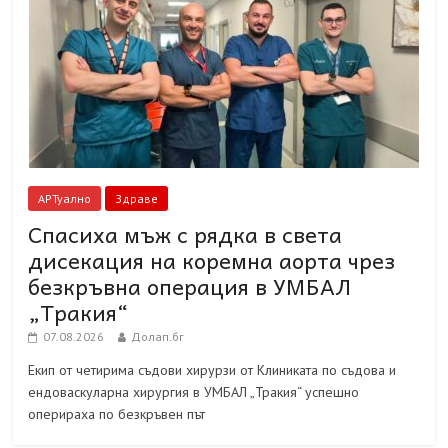
АРТуално
Здраве
Спасиха мъж с рядка в света
дисекация на коремна аорта чрез
безкръвна операция в УМБАЛ
„Тракия“
07.08.2026
Долап.бг
Екип от четирима съдови хирурзи от Клиниката по съдова и
ендоваскуларна хирургия в УМБАЛ „Тракия“ успешно
оперираха по безкръвен път