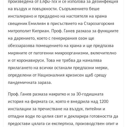
произведена от
Елфи-Тех
и се използва за дезинфекция
на въздух и повърхности. Съоръжението беше
инсталирано и предадено на настоятеля на храма
свещеник Емилиян в присъствието на Старозагорския
митрополит Киприан. Проф. Ганев разказа за функциите
на дарението, което с генерирания озон ще
обеззаразява помещението на храма и ще предпазва
миряните от патогенни микроорганизми, включително
и от коронавируси. Това не трябва да намалява
прилагането на всички останали предпазни мерки,
определени от Националния кризисен щаб срещу
пандемичната зараза.
Проф. Ганев разказа накратко и за 30-годишната
история на фирмата си, която е внедрила над 1200
инсталации за пречистване на въздух, питейни и
отпадни води по целия свят и декларира готовността да
предостави цялата си експертиза, производствен опит и