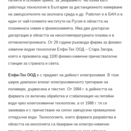
патенти и основен принос за „вкарването“ на озона като
работеща технология в България за дистанционното измерване
на замърсителите на околната среда и др. Работил е в БАН и в
един от най-големите институти на Русия в областта на
плазмената химия и физикохимията. Има две докторски
дисертации в областта на нискотемпературната плазма и в
оптикоелектрониката. От 29 години ръководи фирма за физико-
химични водни технологии Елфи-Тех ООД – Стара Загора,
която е произвела над 1100 физико-химични пречиствателни
станции за страната и света.
Елфи-Тех ООД
е с предмет на дейност електрохимия. В този
широк диапазон влизат електрохимичното третиране на
полимери, дървесина и текстил. От 1994 г. в дейността на
фирмата се включва обработка и стабилизация на питейни
води чрез електохимични технологии, а от 1998 г. тя се
занимава и с пречистване на силно замърсени промишлени
отпадъчни води. Технологиите, които фирмата разработва в
областта на екологията са базирани на електро-химични