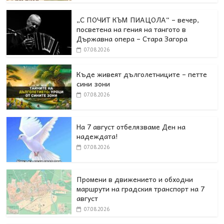
„С ПОЧИТ КЪМ ПИАЦОЛА“ – вечер,
посветена на гения на тангото в
Държавна опера – Стара Загора
07.08.2026
Къде живеят дълголетниците – петте
сини зони
07.08.2026
На 7 август отбелязваме Ден на
надеждата!
07.08.2026
Промени в движението и обходни
маршрути на градския транспорт на 7
август
07.08.2026