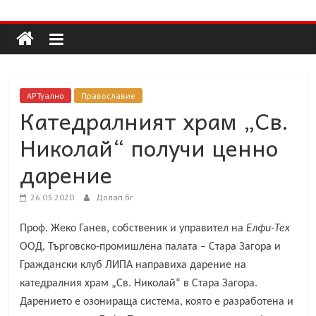
Долап
Skip
to
content
БГ
култура|
АРТуално
Православие
изкуство|
Катедралният храм „Св.
пътешествия|
Николай“ получи ценно
мода|
събития|
дарение
кухня|
реклама|
26.03.2020
Долап.бг
минало|
Проф. Жеко Ганев, собственик и управител на
Елфи-Тех
ООД, Търговско-промишлена палата – Стара Загора и
Граждански клуб ЛИПА направиха дарение на
катедралния храм „Св. Николай“ в Стара Загора.
Дарението е озонираща система, която е разработена и