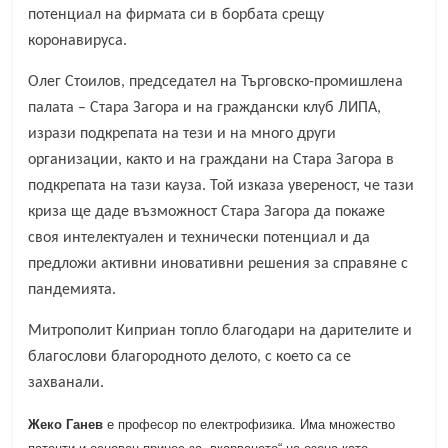
потенциал на фирмата си в борбата срещу
коронавируса.
Олег Стоилов, председател на Търговско-промишлена
палата – Стара Загора и на граждански клуб ЛИПА,
изрази подкрепата на тези и на много други
организации, както и на граждани на Стара Загора в
подкрепата на тази кауза. Той изказа увереност, че тази
криза ще даде възможност Стара Загора да покаже
своя интелектуален и технически потенциал и да
предложи активни иновативни решения за справяне с
пандемията.
Митрополит Киприан топло благодари на дарителите и
благослови благородното делото, с което са се
захванали.
Жеко Ганев
е професор по електрофизика. Има множество