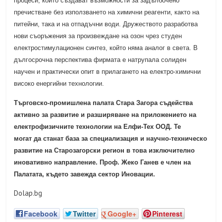
процеси, които създават възможности за задълбочено
пречистване без използването на химични реагенти, както на
питейни, така и на отпадъчни води. Дружеството разработва
нови съоръжения за произвеждане на озон чрез студен
електростимулационен синтез, който няма аналог в света. В
дългосрочна перспектива фирмата е натрупала солиден
научен и практически опит в прилагането на електро-химични
високо енергийни технологии.
Търговско-промишлена палата Стара Загора съдейства
активно за развитие и разширяване на приложението на
електрофизичните технологии на Елфи-Тех ООД. Те
могат да станат база за специализация и научно-техническо
развитие на Старозагорски регион в това изключително
иновативно направление. Проф. Жеко Ганев е член на
Палатата, където завежда сектор Иновации.
Dolap.bg
Facebook
Twitter
Google+
Pinterest