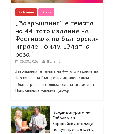
АРТуално
Отзив
„Завръщания“ е темата
на 44-тото издание на
Фестивала на българския
игрален филм „Златна
роза“
06.08.2026
Долап.бг
Завръщания“ е темата на 44-тото издание на
Фестивала на българския игрален филм
„Златна роза“, съобщиха организаторите от
Националния филмов център.
Кандидатурата на
Габрово за
Европейска столица
на културата е шанс