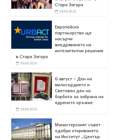
Стара Загора
06.08.2026
Европейско
партньорство ще
насърчи
внедряването на
интелигентни решения
в Стара Загора
06.08.2026
6 август – Ден на
милосърдието и
Световен ден на
борбата за забрана на
ядреното оръжие
06.08.2026
Министерският съвет
одобри откриването
на Институт „Център