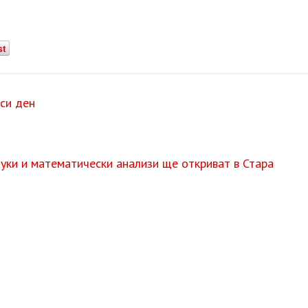
st
си ден
уки и математически анализи ще откриват в Стара