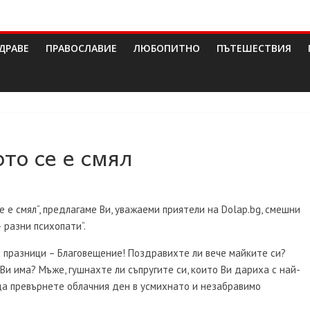
ДРАВЕ
ПРАВОСЛАВИЕ
ЛЮБОПИТНО
ПЪТЕШЕСТВИЯ
то се е смял
е е смял“, предлагаме Ви, уважаеми приятели на
Dolap.bg,
смешни
 разни психопати“.
и празници – Благовещение! Поздравихте ли вече майките си?
Ви има? Мъже, гушнахте ли съпругите си, които Ви дариха с най-
да превърнете облачния ден в усмихнато и незабравимо