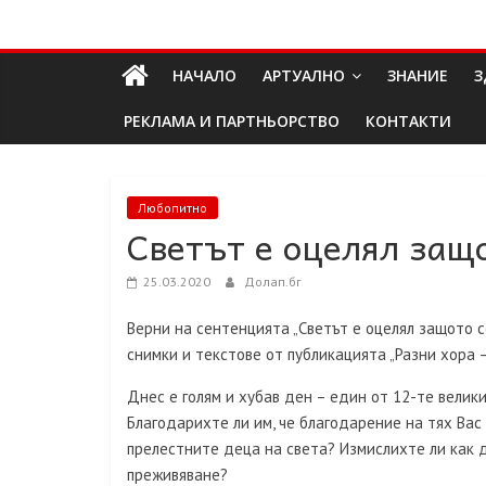
Skip
Долап
to
content
НАЧАЛО
АРТУАЛНО
ЗНАНИЕ
З
БГ
РЕКЛАМА И ПАРТНЬОРСТВО
КОНТАКТИ
култура|
изкуство|
пътешествия|
Любопитно
Светът е оцелял защо
мода|
събития|
кухня|
25.03.2020
Долап.бг
реклама|
Верни на сентенцията „Светът е оцелял защото с
минало|
снимки и текстове от публикацията „Разни хора –
Днес е голям и хубав ден – един от 12-те велик
Благодарихте ли им, че благодарение на тях Вас 
прелестните деца на света? Измислихте ли как 
преживяване?