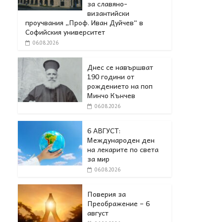
за славяно-
византийски
проучвания „Проф. Иван Дуйчев“ в
Софийския университет
06.08.2026
Днес се навършват
190 години от
рождението на поп
Минчо Кънчев
06.08.2026
6 АВГУСТ:
Международен ден
на лекарите по света
за мир
06.08.2026
Поверия за
Преображение – 6
август