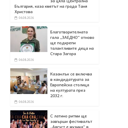
за цяла Централна
България, каза кметът на града Таня
Христова
06.08.2026
Благотворителната
гала „ЗАЕДНО“ отново
ще подкрепи
талантливите деца на
Стара Загора
06.08.2026
Казанлък се включва
в кандидатурата за
Европейска столица
на културата през
2032 г.
06.08.2026
С латино ритми ще
завърши фестивалът
„Август е музика“ в