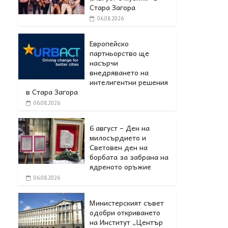
Стара Загора
06.08.2026
Европейско
партньорство ще
насърчи
внедряването на
интелигентни решения
в Стара Загора
06.08.2026
6 август – Ден на
милосърдието и
Световен ден на
борбата за забрана на
ядреното оръжие
06.08.2026
Министерският съвет
одобри откриването
на Институт „Център