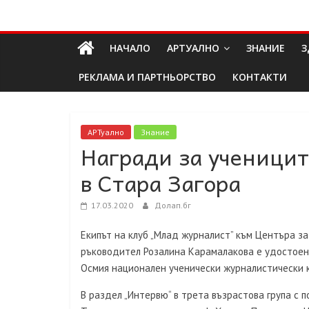
Skip
Долап
to
content
НАЧАЛО
АРТУАЛНО
ЗНАНИЕ
З
БГ
РЕКЛАМА И ПАРТНЬОРСТВО
КОНТАКТИ
култура|
изкуство|
пътешествия|
АРТуално
Знание
Награди за ученицит
мода|
събития|
в Стара Загора
кухня|
реклама|
17.03.2020
Долап.бг
минало|
Екипът на клуб „Млад журналист” към Центъра за
ръководител Розалина Карамалакова е удостоен 
Осмия национален ученически журналистически ко
В раздел „Интервю“ в трета възрастова група с