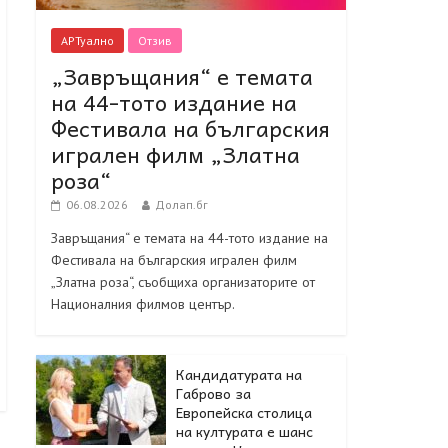
АРТуално
Отзив
„Завръщания“ е темата
на 44-тото издание на
Фестивала на българския
игрален филм „Златна
роза“
06.08.2026
Долап.бг
Завръщания“ е темата на 44-тото издание на
Фестивала на българския игрален филм
„Златна роза“, съобщиха организаторите от
Националния филмов център.
Кандидатурата на
Габрово за
Европейска столица
на културата е шанс