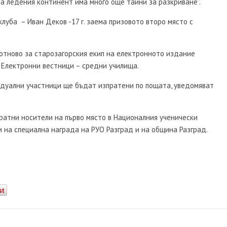
На ледения континент има много още тайни за разкриване”.
луба – Иван Деков -17 г. заема призовото второ място с
 отново за старозагорския екип на електронното издание
 Електронни вестници – средни училища.
идуални участници ще бъдат изпратени по пощата, уведомяват
ратни носители на първо място в Националния ученически
ли на специална награда на РУО Разград и на община Разград.
st