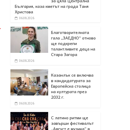
за цяла Централна
България, каза кметът на града Таня
Христова
06.08.2026
→
Благотворителната
гала „ЗАЕДНО“ отново
ще подкрепи
талантливите деца на
Стара Загора
06.08.2026
Казанлък се включва
в кандидатурата за
Европейска столица
на културата през
2032 г.
06.08.2026
С латино ритми ще
завърши фестивалът
„Август е музика“ в