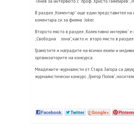
Тенев за интервюто с проф. Христо Пимпирев: „
В раздел „Коментар” още един представител на к
коментара си за филма Joker.
Второто място в раздел „Колективно интервю” е
„Свободна зона“, както и второ място в раздел
Грамотите и наградите на всички екипи и индив
организаторите на конкурса.
Младежите-журналисти от Стара Загора са двук
журналистически конкурс „Григор Попов“, носите
Facebook
Twitter
Google+
Pintere