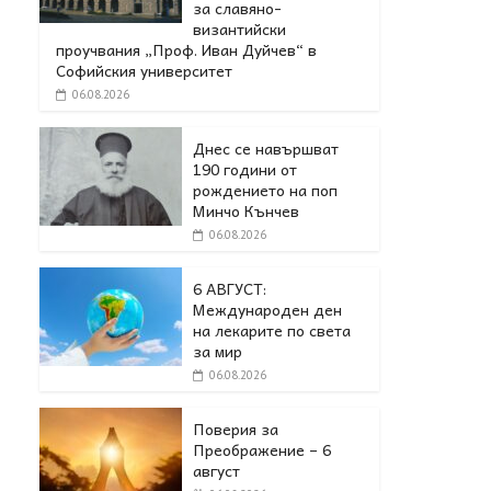
за славяно-
византийски
проучвания „Проф. Иван Дуйчев“ в
Софийския университет
06.08.2026
Днес се навършват
190 години от
рождението на поп
Минчо Кънчев
06.08.2026
6 АВГУСТ:
Международен ден
на лекарите по света
за мир
06.08.2026
Поверия за
Преображение – 6
август