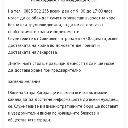
На тел.: 0885 382 233 всеки ден от 9 :00 до 17:00 часа
могат да се обаждат самотно живеещи възрастни хора,
болни или трудноподвижни, за да им се доставят
необходимите храни и медикаменти.
Служителите от Социален патронаж към Общината, освен
доставката на храна по домовете, ще поемат и
доставката на лекарства.
Диетичният стол ще разшири дейността си и ще може
да доставя храна при предварително
заявено желание.
Община Стара Загора ще използва всички възможни
канали, за да достигне информацията до всеки нуждаещ
се. Служителите в административните бюра ще поставят
и уведомителни писма по жилищните блокове и
обществените сгради.