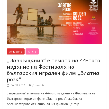
АРТуално
Отзив
„Завръщания“ е темата на 44-тото
издание на Фестивала на
българския игрален филм „Златна
роза“
06.08.2026
Долап.бг
Завръщания“ е темата на 44-тото издание на Фестивала на
българския игрален филм „Златна роза“, съобщиха
организаторите от Националния филмов център.