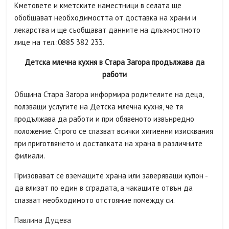
Кметовете и кметските наместници в селата ще
обобщават необходимостта от доставка на храни и
лекарства и ще съобщават данните на длъжностното
лице на тел.:0885 382 233.
Детска млечна кухня в Стара Загора продължава да
работи
Община Стара Загора информира родителите на деца,
ползващи услугите на Детска млечна кухня, че тя
продължава да работи и при обявеното извънредно
положение. Строго се спазват всички хигиенни изисквания
при приготвянето и доставката на храна в различните
филиали.
Призовават се вземащите храна или заверяващи купон -
да влизат по един в сградата, а чакащите отвън да
спазват необходимото отстояние помежду си.
Павлина Дудева