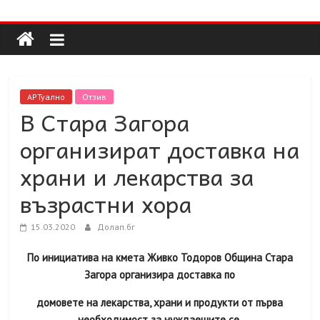
Долап
Skip
to
content
БГ
култура|
АРТуално
Отзив
изкуство|
В Стара Загора
пътешествия|
организират доставка на
мода|
събития|
храни и лекарства за
кухня|
възрастни хора
реклама|
минало|
15.03.2020
Долап.бг
По инициатива на кмета Живко Тодоров Община Стара
Загора организира доставка по
домовете на лекарства, храни и продукти от първа
необходимост за нуждаещите се.