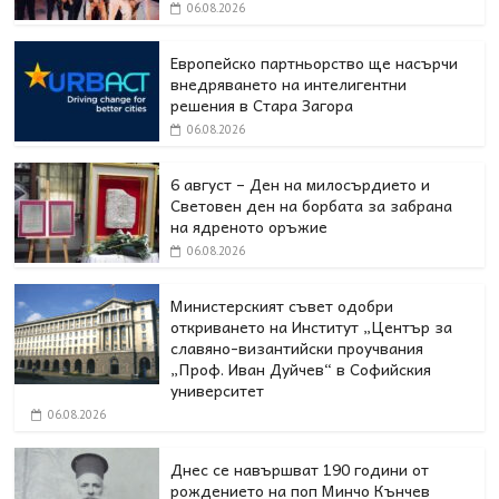
06.08.2026
Европейско партньорство ще насърчи
внедряването на интелигентни
решения в Стара Загора
06.08.2026
6 август – Ден на милосърдието и
Световен ден на борбата за забрана
на ядреното оръжие
06.08.2026
Министерският съвет одобри
откриването на Институт „Център за
славяно-византийски проучвания
„Проф. Иван Дуйчев“ в Софийския
университет
06.08.2026
Днес се навършват 190 години от
рождението на поп Минчо Кънчев