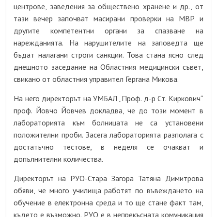
центрове, заведения за обществено хранене и др., от
тази вечер започват масирани проверки на МВР и
другите компетентни органи за спазване на
нарежданията. На нарушителите на заповедта ще
бъдат налагани строги санкции. Това стана ясно след
днешното заседание на Областния медицински съвет,
свикано от областния управител Гергана Микова.
На него директорът на УМБАЛ „Проф. д-р Ст. Киркович“
проф. Йовчо Йовчев докладва, че до този момент в
лабораторията към болницата не са установени
положителни проби. Засега лабораторията разполага с
достатъчно тестове, в неделя се очакват и
допълнителни количества.
Директорът на РУО-Стара Загора Татяна Димитрова
обяви, че много училища работят по въвеждането на
обучение в електронна среда и то ще стане факт там,
където е възможно. РУО е в непрекъсната комуникация