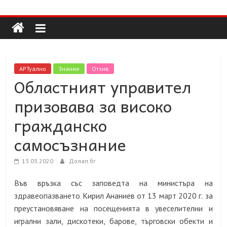
Долап
Skip
to
content
БГ
култура|
АРТуално
Знание
Отзив
изкуство|
Областният управител
пътешествия|
призовава за високо
мода|
събития|
гражданско
кухня|
самосъзнание
реклама|
минало|
13.03.2020
Долап.бг
Във връзка със заповедта на министъра на
здравеопазването Кирил Ананиев от 13 март
2020
г.
за
преустановяване на посещенията в увеселителни и
игрални зали, дискотеки, барове, търговски обекти и