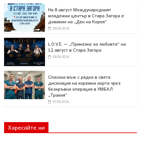
На 8 август Международният
младежки център в Стара Загора е
домакин на „Ден на Корея“
08.08.2026
L.O.V.E. — „Приказка за любовта“ на
12 август в Стара Загора
08.08.2026
Спасиха мъж с рядка в света
дисекация на коремна аорта чрез
безкръвна операция в УМБАЛ
„Тракия“
07.08.2026
Харесайте ни