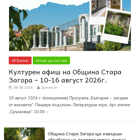
АРТуално
Искам да съм там
Културен афиш на Община Стара
Загора – 10-16 август 2026г.
08.08.2026
Долап.бг
10 август 2026 г. (понеделник) Програма „България – загадки
от вековете”: Пещери подслони; Литературни игри; Арт ателие
„Сръчковци”. 10.00 –
Община Стара Загора ще извърши
обработка на дървета срещу листни