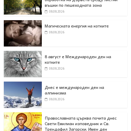
въшки по пешеходната зона
08.08.2026
Магическата енергия на котките
08.08.2026
8 август е Международен ден на
котките
08.08.2026
Днес е международен ден на
алпинизма
08.08.2026
Православната църква почита днес
Свети Емилиан изповедник и Св.
Трендафил Загорски. Имен ден