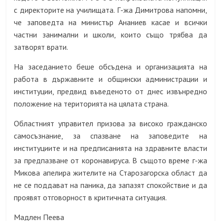
с директорите на училищата. Г-жа Димитрова напомни,
че заповедта на министър Ананиев касае и всички
частни занимални и школи, които също трябва да
затворят врати.
На заседанието беше обсъдена и организацията на
работа в държавните и общински администрации и
институции, предвид въведеното от днес извънредно
положение на територията на цялата страна.
Областният управител призова за високо гражданско
самосъзнание, за спазване на заповедите на
институциите и на предписанията на здравните власти
за предпазване от коронавируса. В същото време г-жа
Микова апелира жителите на Старозагорска област да
не се поддават на паника, да запазят спокойствие и да
проявят отговорност в критичната ситуация.
Мадлен Пеева