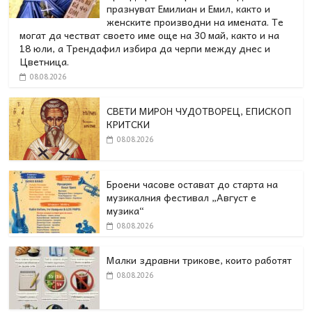
празнуват Емилиан и Емил, както и
женските производни на имената. Те
могат да честват своето име още на 30 май, както и на
18 юли, а Трендафил избира да черпи между днес и
Цветница.
08.08.2026
СВЕТИ МИРОН ЧУДОТВОРЕЦ, ЕПИСКОП
КРИТСКИ
08.08.2026
Броени часове остават до старта на
музикалния фестивал „Август е
музика“
08.08.2026
Малки здравни трикове, които работят
08.08.2026