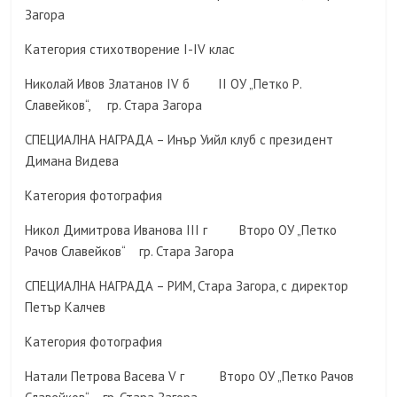
Загора
Категория стихотворение I-IV клас
Николай Ивов Златанов IV б II ОУ „Петко Р.
Славейков“, гр. Стара Загора
СПЕЦИАЛНА НАГРАДА – Инър Уийл клуб с президент
Димана Видева
Категория фотография
Никол Димитрова Иванова III г Второ ОУ „Петко
Рачов Славейков“ гр. Стара Загора
СПЕЦИАЛНА НАГРАДА – РИМ, Стара Загора, с директор
Петър Калчев
Категория фотография
Натали Петрова Васева V г Второ ОУ „Петко Рачов