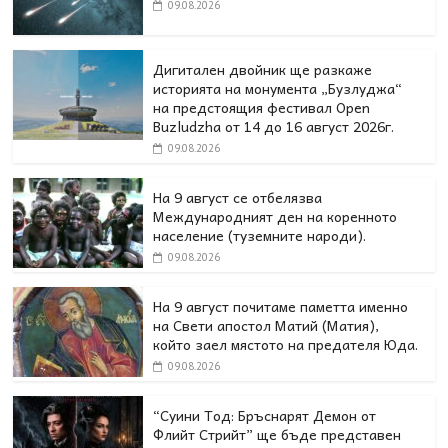
09.08.2026
Дигитален двойник ще разкаже
историята на монумента „Бузлуджа“
на предстоящия фестивал Open
Buzludzha от 14 до 16 август 2026г.
09.08.2026
На 9 август се отбелязва
Международният ден на коренното
население (туземните народи).
09.08.2026
На 9 август почитаме паметта именно
на Свети апостол Матий (Матия),
който заел мястото на предателя Юда.
09.08.2026
“Суини Тод: Бръснарят Демон от
Флийт Стрийт” ще бъде представен