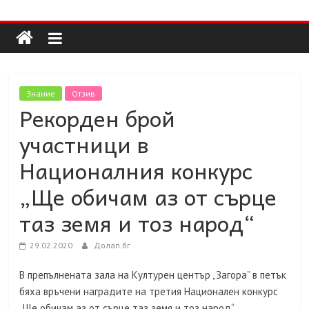
Долап
Skip
to
content
БГ
култура|
Знание
Отзив
изкуство|
Рекорден брой
пътешествия|
участници в
мода|
събития|
Националния конкурс
кухня|
„Ще обичам аз от сърце
реклама|
минало|
таз земя и тоз народ“
29.02.2020
Долап.бг
В препълнената зала на Културен център „Загора” в петък
бяха връчени наградите на третия Национален конкурс
„Ще обичам аз от сърце таз земя и тоз народ“