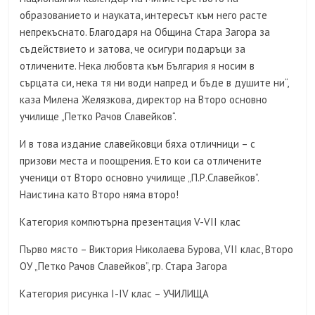
образованието и науката, интересът към него расте
непрекъснато. Благодаря на Община Стара Загора за
съдействието и затова, че осигури подаръци за
отличените. Нека любовта към България я носим в
сърцата си, нека тя ни води напред и бъде в душите ни“,
каза Милена Желязкова, директор на Второ основно
училище „Петко Рачов Славейков“.
И в това издание славейковци бяха отличници – с
призови места и поощрения. Ето кои са отличените
ученици от Второ основно училище „П.Р.Славейков”.
Наистина като Второ няма второ!
Категория компютърна презентация V-VII клас
Първо място – Виктория Николаева Бурова, VII клас, Второ
ОУ „Петко Рачов Славейков”, гр. Стара Загора
Категория рисунка I-IV клас – УЧИЛИЩА