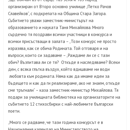
организиран от Второ основно училище „Петко Рачов
Славейков“, с подкрепата на Община Стара Загора.
Събитието уважи заместник-министърът на
образованието и науката Таня Михайлова. Много
сърдечно тя поздрави всички участници в конкурса и
всички присъстващи в залата – „Този конкурс не просто
изразява, как се обича Родината. Той отговаря и на
въпроси, които си задаваме – „Раждаме ли се с тази
обич? Възпитава ли се тя? Откъде я наследяваме? Всеки
ден, с всяка глътка въздух, който вдишваме ни води
любовта към родината. Няма как да имаме идеи за
бъдещето и как да ги реализираме, ако не знаем, откъде
сме тръгнали“ – каза заместник-министър Михайлова. Тя
подари за училищната библиотека на организаторите на
събитието 12 стихосбирки с най-любимите български
поети.
„Много се радваме, че тази година конкурсът е в
Националния календар на Министерството на