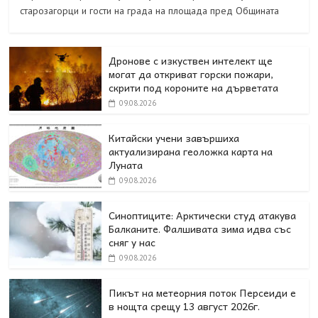
старозагорци и гости на града на площада пред Общината
Дронове с изкуствен интелект ще
могат да откриват горски пожари,
скрити под короните на дърветата
09.08.2026
Китайски учени завършиха
актуализирана геоложка карта на
Луната
09.08.2026
Синоптиците: Арктически студ атакува
Балканите. Фалшивата зима идва със
сняг у нас
09.08.2026
Пикът на метеорния поток Персеиди е
в нощта срещу 13 август 2026г.