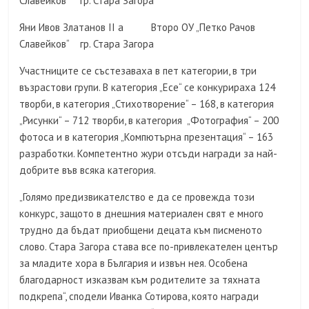
Славейков“ гр. Стара Загора
Яни Ивов Златанов II а Второ ОУ „Петко Рачов
Славейков“ гр. Стара Загора
Участниците се състезаваха в пет категории, в три
възрастови групи. В категория „Есе“ се конкурираха 124
творби, в категория „Стихотворение“ – 168, в категория
„Рисунки“ – 712 творби, в категория „Фотография“ – 200
фотоса и в категория „Компютърна презентация“ – 163
разработки. Компетентно жури отсъди награди за най-
добрите във всяка категория.
„Голямо предизвикателство е да се провежда този
конкурс, защото в днешния материален свят е много
трудно да бъдат приобщени децата към писменото
слово. Стара Загора става все по-привлекателен център
за младите хора в България и извън нея. Особена
благодарност изказвам към родителите за тяхната
подкрепа“, сподели Иванка Сотирова, която награди