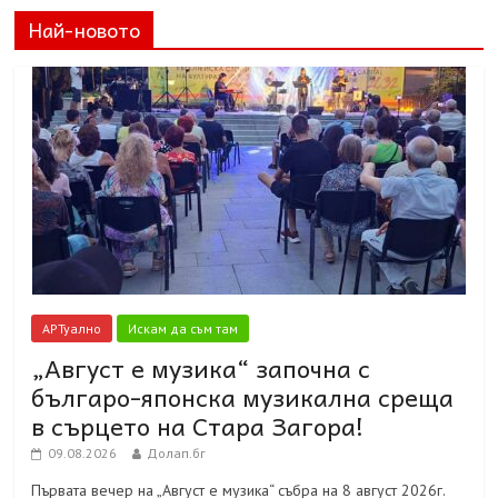
Най-новото
АРТуално
Искам да съм там
„Август е музика“ започна с
българо-японска музикална среща
в сърцето на Стара Загора!
09.08.2026
Долап.бг
Първата вечер на „Август е музика“ събра на 8 август 2026г.