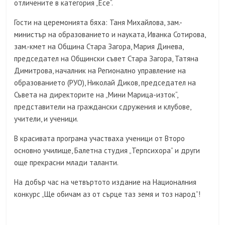
отличените в категория „Есе“.
Гости на церемонията бяха: Таня Михайлова, зам.-
министър на образованието и науката, Иванка Сотирова,
зам.-кмет на Община Стара Загора, Мария Динева,
председател на Общински съвет Стара Загора, Татяна
Димитрова, началник на Регионално управление на
образованието (РУО), Николай Диков, председател на
Съвета на директорите на „Мини Марица-изток“,
представители на граждански сдружения и клубове,
учители, и ученици.
В красивата програма участваха ученици от Второ
основно училище, Балетна студия „Терпсихора” и други
още прекрасни млади таланти.
На добър час на четвъртото издание на Националния
конкурс „Ще обичам аз от сърце таз земя и тоз народ”!