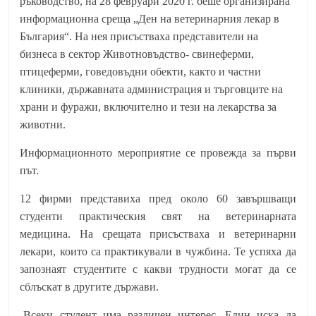
ръководство, на 28 февруари 2020 г. беше организирана
информационна среща „Ден на ветеринарния лекар в
България“. На нея присъстваха представители на
бизнеса в сектор Животновъдство- свинеферми,
птицеферми, говедовъдни обекти, както и частни
клиники, държавната администрация и търговците на
храни и фуражи, включително и тези на лекарства за
животни.
Информационното мероприятие се провежда за първи
път.
12 фирми представиха пред около 60 завършващи
студенти практическия свят на ветеринарната
медицина. На срещата присъстваха и ветеринарни
лекари, които са практикували в чужбина. Те успяха да
запознаят студентите с какви трудности могат да се
сблъскат в другите държави.
„
Всеки студент има различен интерес. Един иска да