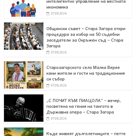
интелигентно управление на местната
икономика
07.08.2026
Общински съвет – Стара Загора откри
процедура за избор на 50 съдебни
заседатели за Окръжен съд – Стара
Загора
07.08.2026
Старозагорското село Малка Верея
кани жители и гости на традиционния
си събор
07.08.2026
„С ПОЧИТ КЪМ ПИАЦОЛА“ – вечер,
посветена на гения на тангото в
Държавна опера – Стара Загора
07.08.2026
Къде живеят дълголетниците – петте