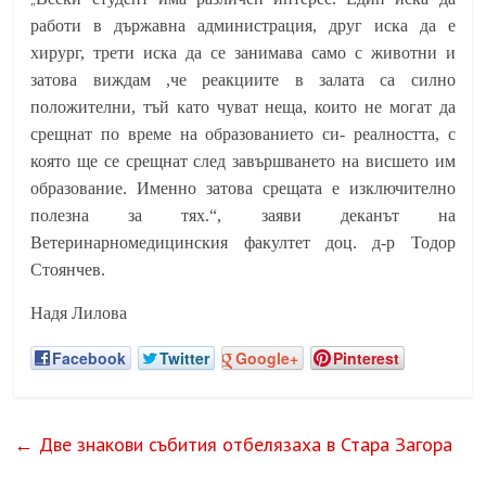
работи в държавна администрация, друг иска да е
хирург, трети иска да се занимава само с животни и
затова виждам ,че реакциите в залата са силно
положителни, тъй като чуват неща, които не могат да
срещнат по време на образованието си- реалността, с
която ще се срещнат след завършването на висшето им
образование. Именно затова срещата е изключително
полезна за тях.“, заяви деканът на
Ветеринарномедицинския факултет доц. д-р Тодор
Стоянчев.
Надя Лилова
Facebook
Twitter
Google+
Pinterest
←
Две знакови събития отбелязаха в Стара Загора