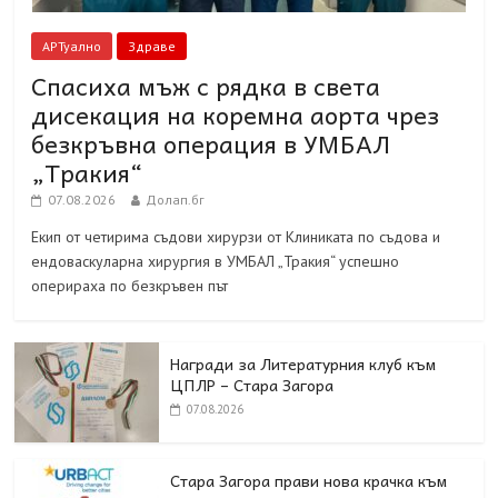
АРТуално
Здраве
Спасиха мъж с рядка в света
дисекация на коремна аорта чрез
безкръвна операция в УМБАЛ
„Тракия“
07.08.2026
Долап.бг
Екип от четирима съдови хирурзи от Клиниката по съдова и
ендоваскуларна хирургия в УМБАЛ „Тракия“ успешно
оперираха по безкръвен път
Награди за Литературния клуб към
ЦПЛР – Стара Загора
07.08.2026
Стара Загора прави нова крачка към