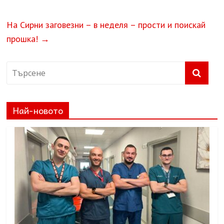
На Сирни заговезни – в неделя – прости и поискай
прошка!
→
Най-новото