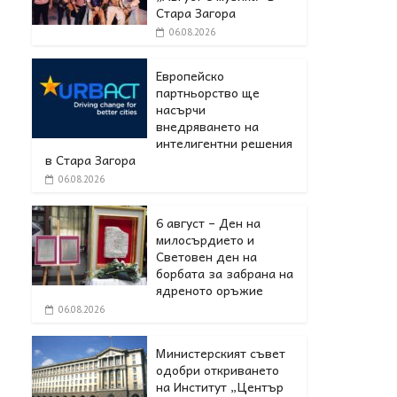
Стара Загора
06.08.2026
Европейско
партньорство ще
насърчи
внедряването на
интелигентни решения
в Стара Загора
06.08.2026
6 август – Ден на
милосърдието и
Световен ден на
борбата за забрана на
ядреното оръжие
06.08.2026
Министерският съвет
одобри откриването
на Институт „Център