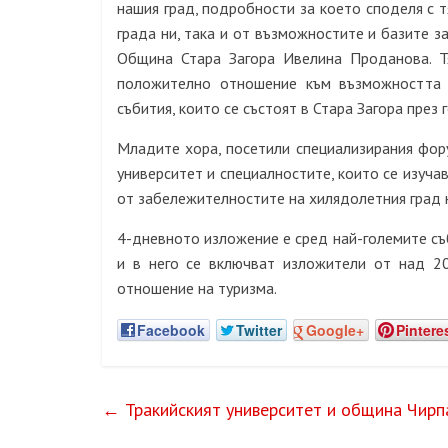
нашия град, подробности за което споделя с т
града ни, така и от възможностите и базите за
Община Стара Загора Ивелина Проданова. Т
положително отношение към възможността 
събития, които се състоят в Стара Загора през 
Младите хора, посетили специализирания фор
университет и специалностите, които се изуча
от забележителностите на хилядолетния град н
4-дневното изложение е сред най-големите съ
и в него се включват изложители от над 20
отношение на туризма.
Facebook
Twitter
Google+
Pintere
←
Тракийският университет и община Чирп