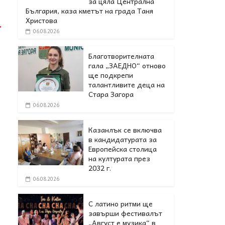
за цяла Централна
България, каза кметът на града Таня
Христова
→
06.08.2026
Благотворителната
гала „ЗАЕДНО“ отново
ще подкрепи
талантливите деца на
Стара Загора
06.08.2026
Казанлък се включва
в кандидатурата за
Европейска столица
на културата през
2032 г.
06.08.2026
С латино ритми ще
завърши фестивалът
„Август е музика“ в