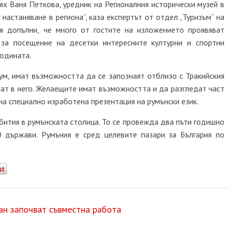
ях Ваня Петкова, уредник на Регионалния исторически музей в
 настаняване в региона“, каза експертът от отдел „Туризъм“ на
я допълни, че много от гостите на изложението проявяват
за посещение на десетки интересните културни и спортни
годината.
ум, имат възможността да се запознаят отблизо с Тракийския
ват в него. Желаещите имат възможността и да разгледат част
а специално изработена презентация на румънски език.
бития в румънската столица. То се провежда два пъти годишно
 държави. Румъния е сред целевите пазари за България по
st
ан започват съвместна работа