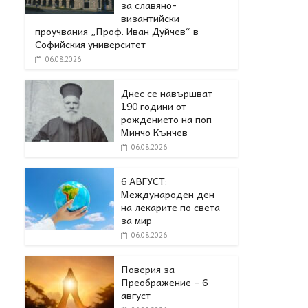
за славяно-
византийски
проучвания „Проф. Иван Дуйчев“ в
Софийския университет
06.08.2026
Днес се навършват
190 години от
рождението на поп
Минчо Кънчев
06.08.2026
6 АВГУСТ:
Международен ден
на лекарите по света
за мир
06.08.2026
Поверия за
Преображение – 6
август