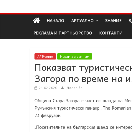
Skip
Долап
to
content
НАЧАЛО
АРТУАЛНО
ЗНАНИЕ
З
БГ
РЕКЛАМА И ПАРТНЬОРСТВО
КОНТАКТИ
култура|
изкуство|
пътешествия|
АРТуално
Искам да съм там
Показват туристичес
мода|
събития|
Загора по време на 
кухня|
реклама|
21.02.2020
Долап.бг
минало|
Община Стара Загора е част от щанда на Мин
Румънския туристически панаир „The Romanian 
23 февруари.
Посетителите на българския щанд се интерес
„