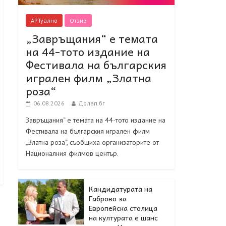
АРТуално
Отзив
„Завръщания“ е темата
на 44-тото издание на
Фестивала на българския
игрален филм „Златна
роза“
06.08.2026
Долап.бг
Завръщания“ е темата на 44-тото издание на
Фестивала на българския игрален филм
„Златна роза“, съобщиха организаторите от
Националния филмов център.
Кандидатурата на
Габрово за
Европейска столица
на културата е шанс