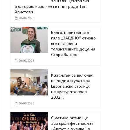
за цяла Централна
България, каза кметът на града Таня
Христова
06.08.2026
Благотворителната
гала „ЗАЕДНО“ отново
ще подкрепи
талантливите деца на
Стара Загора
06.08.2026
Казанлък се включва
в кандидатурата за
Европейска столица
на културата през
2032 г.
06.08.2026
С латино ритми ще
завърши фестивалът
„Август е музика“ в