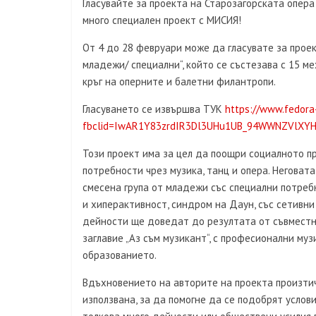
Гласувайте за проекта на Старозагорската опера
много специален проект с МИСИЯ!
От 4 до 28 февруари може да гласувате за проек
младежи/ специални“, който се състезава с 15 
кръг на оперните и балетни филантропи.
Гласуването се извършва ТУК
https://www.fedora
fbclid=IwAR1Y83zrdIR3Dl3UHu1UB_94WWNZVlXYH5
Този проект има за цел да поощри социалното п
потребности чрез музика, танц и опера. Неговат
смесена група от младежи със специални потреб
и хиперактивност, синдром на Даун, със сетивн
дейности ще доведат до резултата от съвместн
заглавие „Аз съм музикант“, с професионални муз
образованието.
Вдъхновението на авторите на проекта произтич
използвана, за да помогне да се подобрят услов