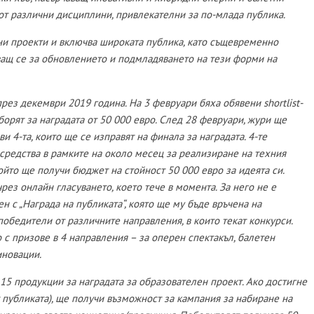
от различни дисциплини, привлекателни за по-млада публика.
ни проекти и включва широката публика, като същевременно
пващ се за обновлението и подмладяването на тези форми на
рез декември 2019 година. На 3 февруари бяха обявени shortlist-
борят за наградата от 50 000 евро. След 28 февруари, жури ще
и 4-та, които ще се изправят на финала за наградата. 4-те
средства в рамките на около месец за реализиране на техния
ойто ще получи бюджет на стойност 50 000 евро за идеята си.
рез онлайн гласуването, което тече в момента. За него не е
н с „Награда на публиката“, която ще му бъде връчена на
победители от различните направления, в които текат конкурси.
с призове в 4 направления – за оперен спектакъл, балетен
иновации.
 15 продукции за наградата за образователен проект. Ако достигне
т публиката), ще получи възможност за кампания за набиране на