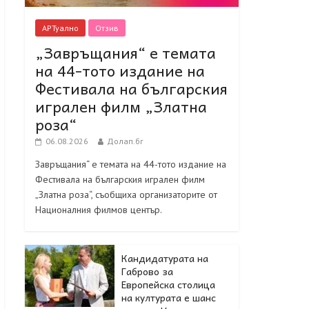
АРТуално
Отзив
„Завръщания“ е темата
на 44-тото издание на
Фестивала на българския
игрален филм „Златна
роза“
06.08.2026
Долап.бг
Завръщания“ е темата на 44-тото издание на
Фестивала на българския игрален филм
„Златна роза“, съобщиха организаторите от
Националния филмов център.
Кандидатурата на
Габрово за
Европейска столица
на културата е шанс