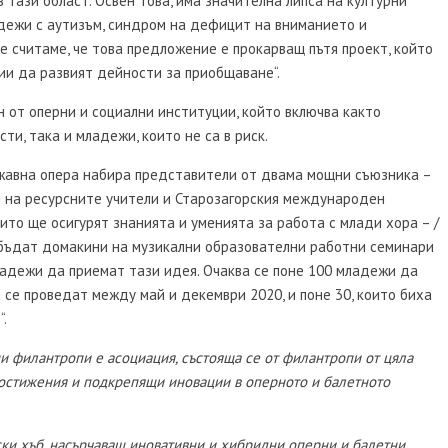
 тази област. Освен това, има значителна липса на културни
дежи с аутизъм, синдром на дефицит на вниманието и
ие считаме, че това предложение е прокарващ пътя проект, който
ии да развият дейности за приобщаване“.
н от оперни и социални институции, който включва както
и, така и младежи, които не са в риск.
ржавна опера набира представители от двама мощни съюзника –
я на ресурсните учители и Старозагорския международен
ито ще осигурят знанията и уменията за работа с млади хора – /
а бъдат домакини на музикални образователни работни семинари
адежи да приемат тази идея. Очаква се поне 100 младежи да
 се проведат между май и декември 2020, и поне 30, които биха
.
 филантропи е асоциация, състояща се от филантропи от цяла
постижения и подкрепящи иновации в оперното и балетното
и хъб, насърчаващ иновативни и хибридни оперни и балетни