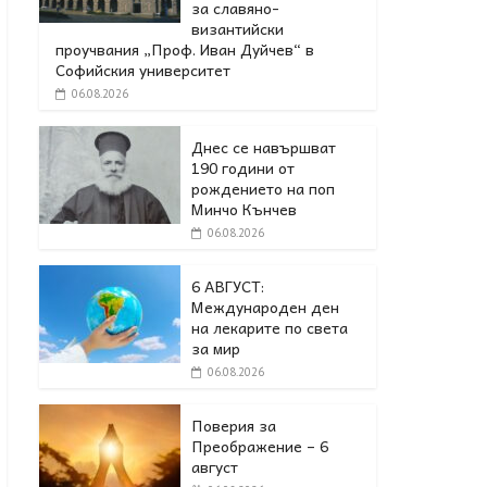
за славяно-
византийски
проучвания „Проф. Иван Дуйчев“ в
Софийския университет
06.08.2026
Днес се навършват
190 години от
рождението на поп
Минчо Кънчев
06.08.2026
6 АВГУСТ:
Международен ден
на лекарите по света
за мир
06.08.2026
Поверия за
Преображение – 6
август