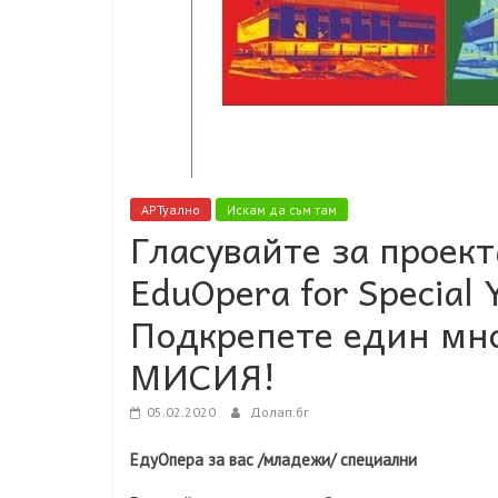
АРТуално
Искам да съм там
Гласувайте за проект
EduOpera for Special
Подкрепете един мно
МИСИЯ!
05.02.2020
Долап.бг
ЕдуОпера за вас /младежи/ специални