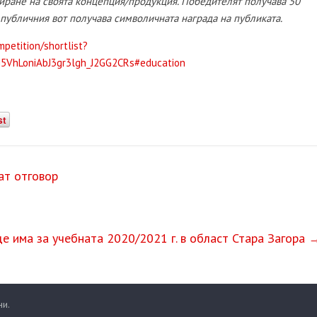
ране на своята концепция/продукция. Победителят получава 50
 публичния вот получава символичната награда на публиката.
petition/shortlist?
VhLoniAbJ3gr3lgh_J2GG2CRs#education
st
ат отговор
е има за учебната 2020/2021 г. в област Стара Загора
ни.