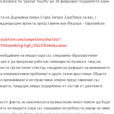
 EduOpera for Special You/th/ до 28 февруари! Подкрепете един
та на Държавна опера-Стара Загора „ЕдуОпера за вас, /
международни проекта, представени във Федора – Европейски
-platform.com/competition/shortlist?
VhLoniAbJ3gr3lgh_J2GG2CRs#education
риобщаване на млади хора със специални образователни
а цел е да предложи работни семинари по музика и танц на
ности /аутистичен спектър, синдром на дефицит на вниманието
и и комуникативни проблеми/ и други техни връстници. Общите
о преживяване в интерактивно оперно представление със
иканти, танцьори, певци, подкрепени от състав от деятели в
а от факта, че класическата музика може много повече да бъде
ията за младите хора със специални потребности, макар че няма