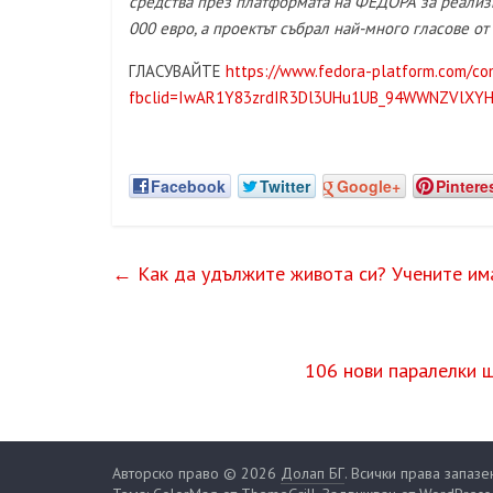
средства през платформата на ФЕДОРА за реализи
000 евро, а проектът събрал най-много гласове от
ГЛАСУВАЙТЕ
https://www.fedora-platform.com/com
fbclid=IwAR1Y83zrdIR3Dl3UHu1UB_94WWNZVlXYH5
Facebook
Twitter
Google+
Pintere
←
Как да удължите живота си? Учените им
106 нови паралелки щ
Авторско право © 2026
Долап БГ
. Всички права запазе