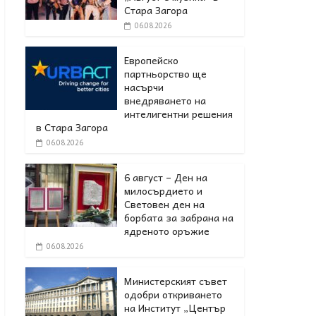
Стара Загора
06.08.2026
Европейско
партньорство ще
насърчи
внедряването на
интелигентни решения
в Стара Загора
06.08.2026
6 август – Ден на
милосърдието и
Световен ден на
борбата за забрана на
ядреното оръжие
06.08.2026
Министерският съвет
одобри откриването
на Институт „Център