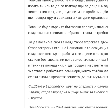
толкова много дейности или обществени усилия в
продукти, които да са подходящи за деца и мла
хиперактивност, или други сетивни проблеми. „Н
ще поощри други социални и културни организац
Това ще бъде първият български проект, изпълне
младежи със специални образователни потребност
За да постигне своята цел, Старозагорската дъ
Старозагорския клон на Националната асоциаци
младежки център за работа с младежи в риск, ко
със или без специални потребности/, както и щ
в техните помещения, и да поощрят местните мл
участват в работните семинари, които трябва да
се включили в представлението „Аз съм музикант“
ФЕДОРА е Европейски кръг на оперните и балетни
Европа, споделящи една и съща визия за високи 
изкуство.
Платформата FEDORA действа като общоевропейск