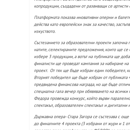
копродукции, създадени от развиващи се артисти 
Платформата показва иновативни оперни и балет
действа като европейски знак за качество, застъ
изкуството.
Състезанието за образователни проекти започна п
натите, селектираните предложения, които ще се 
избере 3 продукции, а вотът на публиката ще добав
финалисти ще проведат кампания за набиране на 
проект. От тях ще бъде избран един победител, к
Вторият победител ще бъде избран от публиката ч
предвидена финансова награда, но ще бъде отличе
специална гала вечер при обявяването на всички 
Федора провежда конкурс, който върви паралелно 
спектакъл, образователен спектакъл и дигитални 
Държавна опера- Стара Загора се състезава с още
до финалните 4 проекта (3 избрани от жури и 1 о