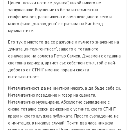
Цонев…всички ноти се „чуваха”, никой никого не
заглушаваше. Внушението бе за интелигентна
симфоничност, раздвижена и само леко, много леко и
много фино „ръководена” от ритъма на Биг-бенд
музикантите.
Ето тук е мястото да се разгърне и пълното значение на
думата „интелигентност”, защото е тоталното
означаване на солиста Петър Салчев. Джазмен с отдавна
световна кариера, артист със собствен стил, той е най-
доброто от СТИНГ именно поради своята
интелигентност.
Интелигентност да не имитира някого, а да бъде себе си.
Интелигентно поведение и говор на сцената.
Интелигентно музициране. Абсолютно съвпадение с
онова тотално секси движение с устните, което СТИНГ
прави и което влудява публиката. Просто съвпадение, не
е имитация, в никакъв случай! Почти два часа никаква
умора и спад в енергията. Имам чувството, че музиката на