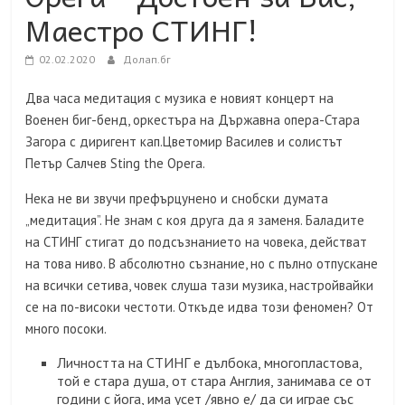
Маестро СТИНГ!
02.02.2020
Долап.бг
Два часа медитация с музика е новият концерт на
Военен биг-бенд, оркестъра на Държавна опера-Стара
Загора с диригент кап.Цветомир Василев и солистът
Петър Салчев Sting the Opera.
Нека не ви звучи префърцунено и снобски думата
„медитация”. Не знам с коя друга да я заменя. Баладите
на СТИНГ стигат до подсъзнанието на човека, действат
на това ниво. В абсолютно съзнание, но с пълно отпускане
на всички сетива, човек слуша тази музика, настройвайки
се на по-високи честоти. Откъде идва този феномен? От
много посоки.
Личността на СТИНГ е дълбока, многопластова,
той е стара душа, от стара Англия, занимава се от
години с йога, има усет /явно е/ да си играе със