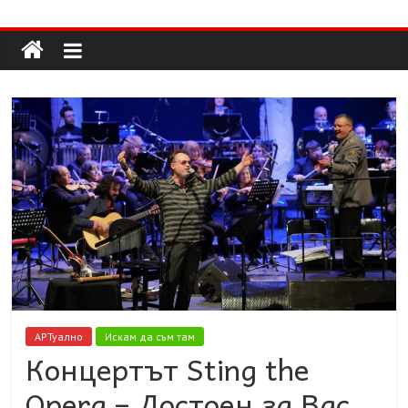
Долап
Skip
to
content
БГ
култура|
изкуство|
пътешествия|
мода|
събития|
кухня|
реклама|
минало|
АРТуално
Искам да съм там
Концертът Sting the
Opera – Достоен за Вас,