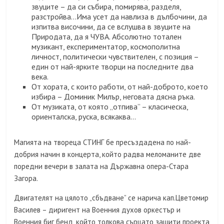
звуците – да си събира, помирява, разделя,
разстройва…Има усет да навлиза в дълбочини, да
изпитва височини, да се вслушва в звуците на
Природата, да я ЧУВА. Абсолютно тотален
музикант, експериментатор, космополитна
личност, политически чувствителен, с позиция –
един от най-ярките творци на последните два
века.
От хората, с които работи, от най-доброто, което
избира – Доминик Милър, неговата дясна ръка.
От музиката, от която „отпива” – класическа,
ориенталска, руска, всякаква…
Магията на твореца СТИНГ бе пресъздадена по най-
добрия начин в концерта, който радва меломаните две
поредни вечери в залата на Държавна опера-Стара
Загора.
Двигателят на цялото „сбъдване” се нарича кап.Цветомир
Василев – диригент на Военния духов оркестър и
Военния биг бенд, който толкова сърцато защити проекта