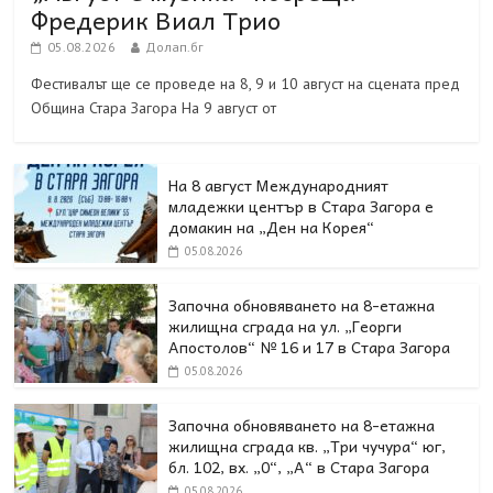
Фредерик Виал Трио
05.08.2026
Долап.бг
Фестивалът ще се проведе на 8, 9 и 10 август на сцената пред
Община Стара Загора На 9 август от
На 8 август Международният
младежки център в Стара Загора е
домакин на „Ден на Корея“
05.08.2026
Започна обновяването на 8-етажна
жилищна сграда на ул. „Георги
Апостолов“ № 16 и 17 в Стара Загора
05.08.2026
Започна обновяването на 8-етажна
жилищна сграда кв. „Три чучура“ юг,
бл. 102, вх. „0“, „А“ в Стара Загора
05.08.2026