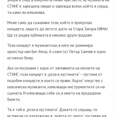
СТИНГ е заредена свише и зарежда всеки, който я слуша,
та камо ли изпълнява.
Може само да съжалява този, който е пропуснал
концерта, защото до лятото дати за Стара Загора НЯМА!
Ще се радва публиката в няколко други градове.
Този концерт е музикантски, в него не доминира
оркестър или Биг-бенд. А солистът Петър Салчев е едно
истинско бижу.
Ако си послужим с едно от заглавията на песните на
СТИНГ, този концерт е „роза в пустинята” – пустиня от
подобни концерти, в които се прави „бързо” изкуство с
класически музиканти, измъчващи инструментите си на
сцената. И измъчващи себе си, в името на продадени
билети.
Та е той е „роза в пустинята”. Докато го слушаш, ти
истински се разхождаш в „полета от злато”, гостуваш на