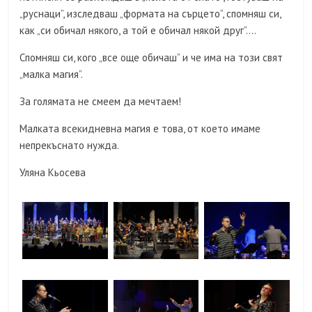
„руснаци”, изследваш „формата на сърцето”, спомняш си,
как „си обичал някого, а той е обичал някой друг”….
Спомняш си, кого „все още обичаш” и че има на този свят
„малка магия”.
За голямата не смеем да мечтаем!
Малката всекидневна магия е това, от което имаме
непрекъснато нужда.
Уляна Кьосева