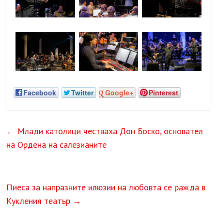
Facebook
Twitter
Google+
Pinterest
←
Млади католици честваха Дон Боско, основател
на Ордена на салезианите
Пиеса за напразните илюзии на любовта се ражда в
Кукления театър
→