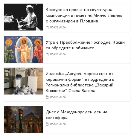
Конкурс за проект на скулптурна
композиция в памет на Милчо Левиев
е организиран в Пловдив
05.08.2026
Утре е Преображение Господне. Какви
са обредите и обичаите
05.08.2026
Изложба „Ажурен морски свят от
керамични форми“ е подредена в
Регионална библиотека „Захарий
Княжески“ Стара Загора
05.08.2026
Днес e Международен ден на
светофара
05.08.2026