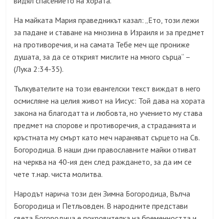
видял спасението на хората.
На майката Мария праведникът казал: „
Ето, този лежи
за падане и ставане на мнозина в Израиля и за предмет
на противоречия
, и на самата Тебе меч ще прониже
душата, за да се открият мислите на много сърца“ –
(Лука 2:34-35).
Тълкувателите на този евангелски текст виждат в него
осмисляне на целия живот на Иисус: Той дава на хората
закона на благодатта и любовта, но учението му става
предмет на спорове и противоречия
, а страданията и
кръстната му смърт като меч нараняват сърцето на Св.
Богородица.
В наши дни православните майки отиват
на черква на 40-ия ден след раждането, за да им се
чете т.нар. чиста молитва.
Народът нарича този ден Зимна Богородица, Вълча
Богородица и Петльовден. В народните представи
света Богородица е покровителка на бременността и