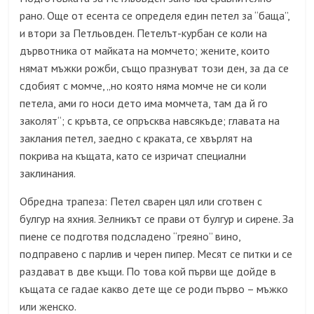
рано. Още от есента се определя един петел за “баща”,
и втори за Петльовден. Петелът-курбан се коли на
дървотника от майката на момчето; жените, които
нямат мъжки рожби, също празнуват този ден, за да се
сдобият с момче, „но която няма момче не си коли
петела, ами го носи дето има момчета, там да й го
заколят“; с кръвта, се опръсква навсякъде; главата на
заклания петел, заедно с краката, се хвърлят на
покрива на къщата, като се изричат специални
заклинания.
Обредна трапеза: Петел сварен цял или сготвен с
булгур на яхния. Зелникът се прави от булгур и сирене. За
пиене се подготвя подсладено “греяно” вино,
подправено с парлив и черен пипер. Месят се питки и се
раздават в две къщи. По това кой първи ще дойде в
къщата се гадае какво дете ще се роди първо – мъжко
или женско.