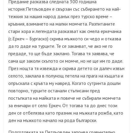
Предание разказва следната 300 годишна
история:Петльовден е свързан със събирането на най-
тежкия за нашия народ данък през турско време –
кръвния, взимането на малки момчета. Разпитаните
стари хора и легендата разказват как смела еркечанка
(с.Еркеч – Бургаско) скрива мъжкото си чедо и отказва
да го даде на турците. Те се заканват, че ако не го
предаде, то ще бъде заклано. Тогава тя заявява, че
сама ще заколи скъпото си момче, но не ще им го даде.
През нощта тя извежда и скрива детето си далеч извън
селото, заклала в полунощ петела на прага на къщата и
опръскала с кръвта му навред. Когато сутринта дошли
повторно, турците останали стъписани пред
постъпката на майката и повече не събирали момчета
за еничари от село Еркеч. От тогава та до днес този
ден се отбелязва като празник на мъжката рожба, като
ден на мъжкото начало на рода български.
Подготовката за Петльовден започва сравнително