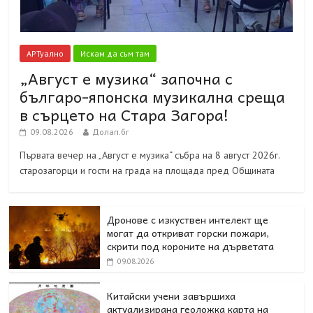
АРТуално
Искам да съм там
„Август е музика“ започна с
българо-японска музикална среща
в сърцето на Стара Загора!
09.08.2026
Долап.бг
Първата вечер на „Август е музика“ събра на 8 август 2026г.
старозагорци и гости на града на площада пред Общината
Дронове с изкуствен интелект ще
могат да откриват горски пожари,
скрити под короните на дърветата
09.08.2026
Китайски учени завършиха
актуализирана геоложка карта на