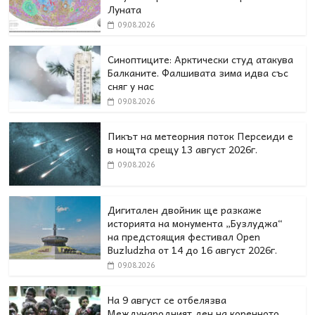
Луната
09.08.2026
Синоптиците: Арктически студ атакува
Балканите. Фалшивата зима идва със
сняг у нас
09.08.2026
Пикът на метеорния поток Персеиди е
в нощта срещу 13 август 2026г.
09.08.2026
Дигитален двойник ще разкаже
историята на монумента „Бузлуджа“
на предстоящия фестивал Open
Buzludzha от 14 до 16 август 2026г.
09.08.2026
На 9 август се отбелязва
Международният ден на коренното