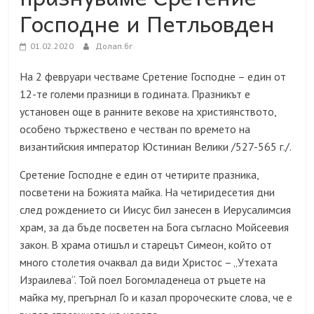
Господне и Петльовден
01.02.2020
Долап.бг
На 2 февруари честваме Сретение Господне – един от
12-те големи празници в годината. Празникът е
установен още в ранните векове на християнството,
особено тържествено е честван по времето на
византийския император Юстиниан Велики /527-565 г./.
Сретение Господне е един от четирите празника,
посветени на Божията майка. На
четиридесетия дни
след рождението си Иисус бил занесен в Иерусалимсия
храм, за да бъде посветен на Бога съгласно Мойсеевия
закон.
В храма отишъл и старецът Симеон, който от
много столетия очаквал да види Христос – „Утехата
Израилева“. Той поел Богомладенеца от ръцете на
майка му, прегърнал Го и казал пророческите слова, че е