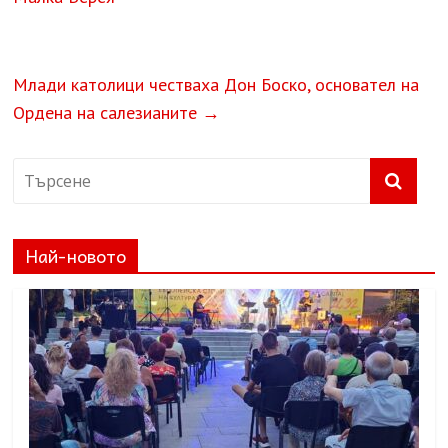
Млади католици честваха Дон Боско, основател на
Ордена на салезианите
→
Най-новото