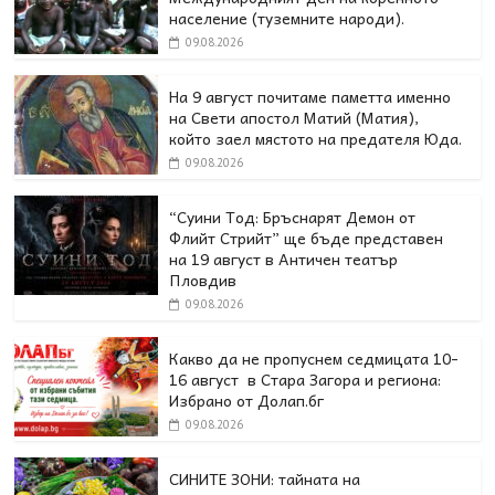
население (туземните народи).
09.08.2026
На 9 август почитаме паметта именно
на Свети апостол Матий (Матия),
който заел мястото на предателя Юда.
09.08.2026
“Суини Тод: Бръснарят Демон от
Флийт Стрийт” ще бъде представен
на 19 август в Античен театър
Пловдив
09.08.2026
Какво да не пропуснем седмицата 10-
16 август в Стара Загора и региона:
Избрано от Долап.бг
09.08.2026
СИНИТЕ ЗОНИ: тайната на