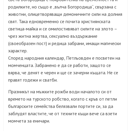
родилките, но също е „вълча Богородица“, свързана с
животни, олицетворяващи демоничните сили на долния
свят. Така едновременно се почита християнската
светица-майка и се омилостивяват силите на злото –
чрез житна жертва, сексуално въздържание
(своеобразен пост) и редица забрани, имащи магически
характер.
Според народния календар, Петльовден е посветен на
момченцата. Забранено е да се работи, защото се
вярва, че денят е черен и ще се зачерни къщата. Не се
правят годежи и сватби.
Празникът на мъжките рожби води началото си от
времето на турското робство, когато с кръв от петли
българските семейства белязвали портите си, за да
заблудят властите, че от техните къщи вече са взети
момчета за еничари.