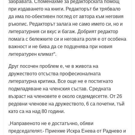
забравата. Споменахме за редакторската помощ
при издаването на книги. Редакторът би трябвало
да има по-обективен поглед от автора към неговия
ръкопис. Редакторът залага не само името си, но и
литературния си вкус и багаж. Добрият редактор
помага с бележките си и неговата роля е от особена
важност и не бива да се подценява при новия
литературен климат“.
Друг посочен проблем е, че в живота на
дружеството отсъства професионалната
литературна критика. Все още не е постигнато
подмладяване на членския състав. Средната
възраст на членовете е около седемдесетте. От 26
редовни членове на дружеството, 6 са почетни, тъй
като са на над 80 години.
„
Направеното не е достатъчно, обяви
председателят.- Приехме Искра Енева от Раднево и