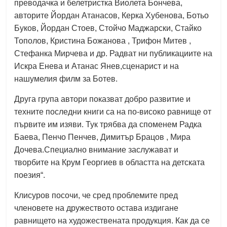
преводачка и белетристка Виолета Бончева,
авторите Йордан Атанасов, Керка Хубенова, Ботьо
Буков, Йордан Стоев, Стойчо Маджарски, Стайко
Тополов, Кристина Божанова , Трифон Митев ,
Стефанка Мирчева и др. Радват ни публикациите на
Искра Енева и Атанас Янев,сценарист и на
нашумелия филм за Ботев.
Друга група автори показват добро развитие и
техните последни книги са на по-високо равнище от
първите им изяви. Тук трябва да споменем Радка
Баева, Пенчо Пенчев, Димитър Брацов , Мира
Дочева.Специално внимание заслужават и
творбите на Крум Георгиев в областта на детската
поезия“.
Клисуров посочи, че сред проблемите пред
членовете на дружеството остава издигане
равнището на художествената продукция. Как да се