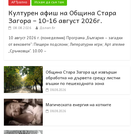
АРТуално
Искам да съм там
Културен афиш на Община Стара
Загора – 10-16 август 2026г.
08.08.2026
Долап.бг
10 август 2026 г. (понеделник) Програма „България – загадки
от вековете”: Пещери подслони; Литературни игри; Арт ателие
„Сръчковци”. 10.00 –
Община Стара Загора ще извърши
обработка на дървета срещу листни
въшки по пешеходната зона
08.08.2026
Магическата енергия на котките
08.08.2026