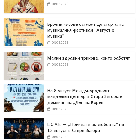
08.08.2026
Броени часове остават до старта на
музикалния фестивал „Август е
музика“
08.08.2026
Малки здравни трикове, които работят
08.08.2026
На 8 август Международният
младежки център в Стара Загора е
домакин на „Ден на Корея“
08.08.2026
L.O.V.E. — „Приказка за любовта“ на
12 август в Стара Загора
08.08.2026