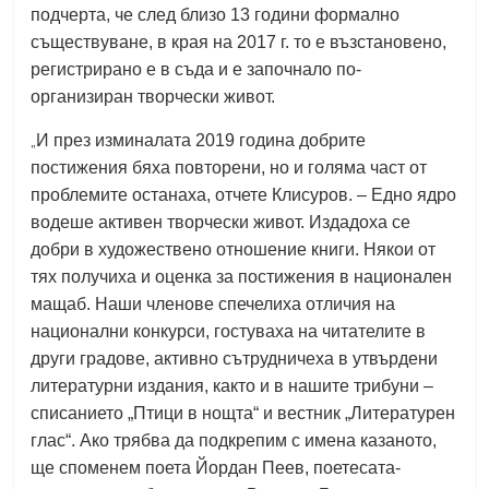
подчерта, че след близо 13 години формално
съществуване, в края на 2017 г. то е възстановено,
регистрирано е в съда и е започнало по-
организиран творчески живот.
„
И през изминалата 2019 година добрите
постижения бяха повторени, но и голяма част от
проблемите останаха, отчете Клисуров. – Едно ядро
водеше активен творчески живот. Издадоха се
добри в художествено отношение книги. Някои от
тях получиха и оценка за постижения в национален
мащаб. Наши членове спечелиха отличия на
национални конкурси, гостуваха на читателите в
други градове, активно сътрудничеха в утвърдени
литературни издания, както и в нашите трибуни –
списанието „Птици в нощта“ и вестник „Литературен
глас“. Ако трябва да подкрепим с имена казаното,
ще споменем поета Йордан Пеев, поетесата-