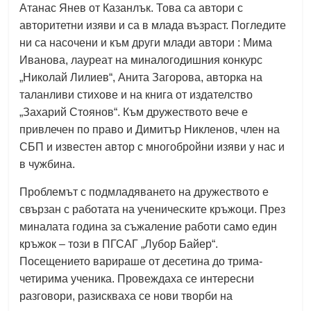
Атанас Янев от Казанлък. Това са автори с
авторитетни изяви и са в млада възраст. Погледите
ни са насочени и към други млади автори : Мима
Иванова, лауреат на миналогодишния конкурс
„Николай Лилиев“, Анита Загорова, авторка на
таланливи стихове и на книга от издателство
„Захарий Стоянов“. Към дружеството вече е
привлечен по право и Димитър Никленов, член на
СБП и известен автор с многобройни изяви у нас и
в чужбина.
Проблемът с подмладяването на дружеството е
свързан с работата на ученическите кръжоци. През
миналата година за съжаление работи само един
кръжок – този в ПГСАГ „Лубор Байер“.
Посещението варираше от десетина до трима-
четирима ученика. Провеждаха се интересни
разговори, разискваха се нови творби на