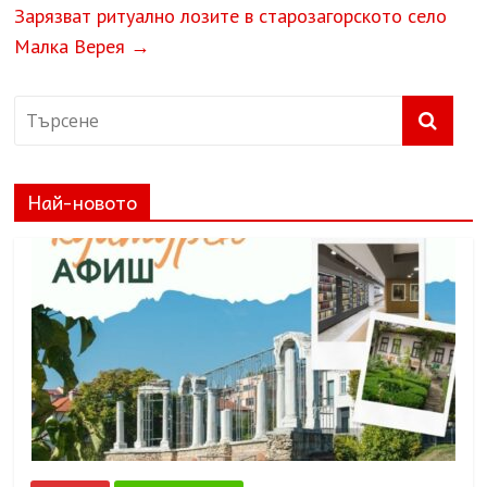
Зарязват ритуално лозите в старозагорското село
Малка Верея
→
Най-новото