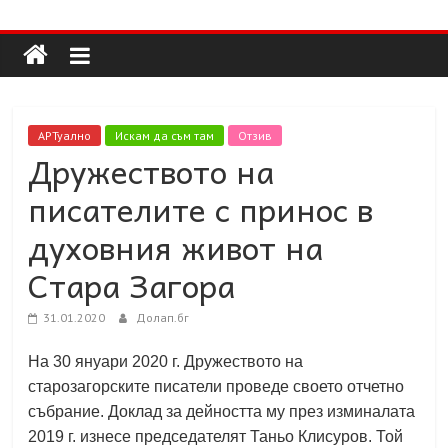
Долап
Skip
to
content
БГ
култура|
АРТуално
Искам да съм там
Отзив
изкуство|
Дружеството на
пътешествия|
писателите с принос в
мода|
събития|
духовния живот на
кухня|
Стара Загора
реклама|
минало|
31.01.2020
Долап.бг
На 30 януари 2020 г. Дружеството на
старозагорските писатели проведе своето отчетно
събрание. Доклад за дейността му през изминалата
2019 г. изнесе председателят Таньо Клисуров. Той