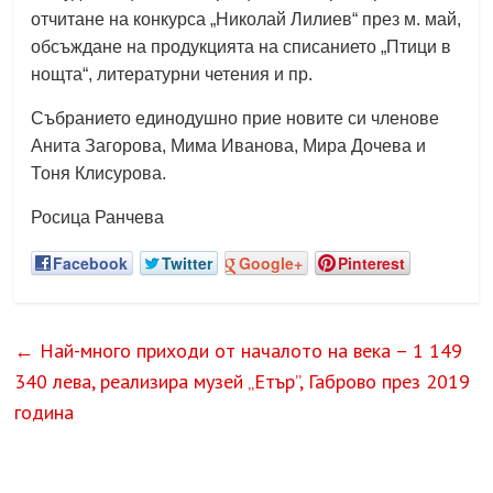
отчитане на конкурса „Николай Лилиев“ през м. май,
обсъждане на продукцията на списанието „Птици в
нощта“, литературни четения и пр.
Събранието единодушно прие новите си членове
Анита Загорова, Мима Иванова, Мира Дочева и
Тоня Клисурова.
Росица Ранчева
Facebook
Twitter
Google+
Pinterest
←
Най-много приходи от началото на века – 1 149
340 лева, реализира музей „Етър”, Габрово през 2019
година