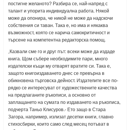
постигне желаното? Разбира се, най-напред с
талант и упорита индивидуална работа. Някой
може да опонира, че никой не може да надскочи
собствения си таван. Така е, но има и някаква
възможност, която се нарича самокритичност и
търсене на компетентна редакторска помощ.
„
Казвали сме го и друг път: всеки може да издаде
книга. Щом събере необходимите пари, много
издателски къщи му отварят вратите си. Така е,
защото книгоиздаването днес се превърна в
обикновена търговска дейност. Издателите все по-
рядко се интересуват от художествените качества
на предлаганите ръкописи, а основно от
заплащането на сумата по издаването на ръкописа,
подчерта Таньо Клисуров.- Ето защо в Стара
Загора, например, излизат десетки книги, главно
стихосбирки, които само след месец потъват в