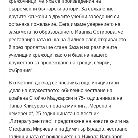
кръжочници, четяха се произведения на
съвременни български автори. За съжаление
другите кръжоци в другите учебни заведения си
останаха пожелание. Сега имаме уверението на
зам.кмета по образованието Иванка Сотирова, че
реставрираната къща на Лилиев след откриването
й през пролетта ще стане база и на различните
училищни кръжоци, както и база на нашето
дружество за провеждане на срещи, сбирки,
събрания“.
В отчетния доклад се посочиха още инициативи
,дело на дружеството: юбилейно честване на
доайена Стойчо Маджарски и 75-годишнината на
Таньо Клисуров с новата му книга „Мерено и
немерено“, 25-годишнината на вестник
„Литературен глас“, представяне на новите книги на
Стефанка Мирчева и на Димитър Брацов, честване
годишнината от рождението на Никола Вапцаров,