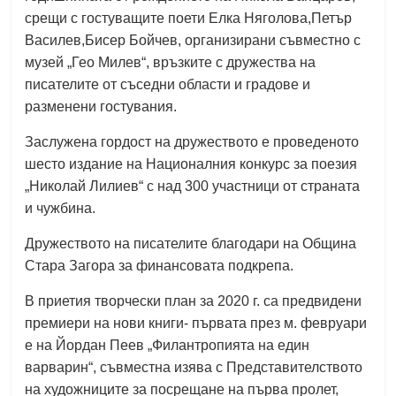
срещи с гостуващите поети Елка Няголова,Петър
Василев,Бисер Бойчев, организирани съвместно с
музей „Гео Милев“, връзките с дружества на
писателите от съседни области и градове и
разменени гостувания.
Заслужена гордост на дружеството е проведеното
шесто издание на Националния конкурс за поезия
„Николай Лилиев“ с над 300 участници от страната
и чужбина.
Дружеството на писателите благодари на Община
Стара Загора за финансовата подкрепа.
В приетия творчески план за 2020 г. са предвидени
премиери на нови книги- първата през м. февруари
е на Йордан Пеев „Филантропията на един
варварин“, съвместна изява с Представителството
на художниците за посрещане на първа пролет,