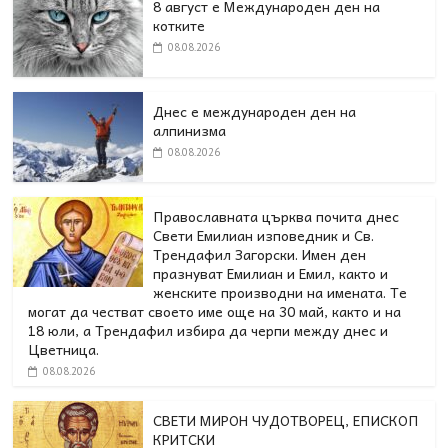
8 август е Международен ден на
котките
08.08.2026
Днес е международен ден на
алпинизма
08.08.2026
Православната църква почита днес
Свети Емилиан изповедник и Св.
Трендафил Загорски. Имен ден
празнуват Емилиан и Емил, както и
женските производни на имената. Те
могат да честват своето име още на 30 май, както и на
18 юли, а Трендафил избира да черпи между днес и
Цветница.
08.08.2026
СВЕТИ МИРОН ЧУДОТВОРЕЦ, ЕПИСКОП
КРИТСКИ