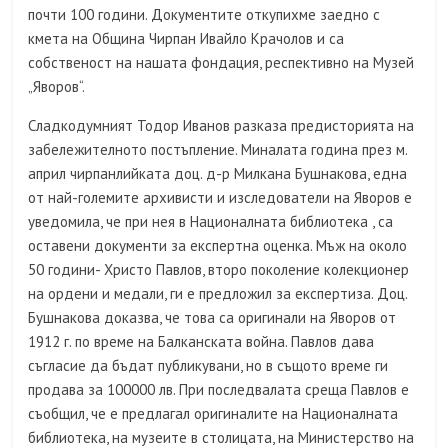
почти 100 години. Документите откупихме заедно с
кмета на Община Чирпан Ивайло Крачолов и са
собственост на нашата фондация, респективно на Музей
„Яворов“.
Сладкодумният Тодор Иванов разказа предисторията на
забележителното постъпление. Миналата година през м.
април чирпанлийката доц. д-р Милкана Бушнакова, една
от най-големите архивисти и изследователи на Яворов е
уведомила, че при нея в Националната библиотека , са
оставени документи за експертна оценка. Мъж на около
50 години- Христо Павлов, второ поколение колекционер
на ордени и медали, ги е предложил за експертиза. Доц.
Бушнакова доказва, че това са оригинали на Яворов от
1912 г. по време на Балканската война. Павлов дава
съгласие да бъдат публикувани, но в същото време ги
продава за 100000 лв. При последвалата среща Павлов е
съобщил, че е предлагал оригиналите на Националната
библиотека, на музеите в столицата, на Министерство на