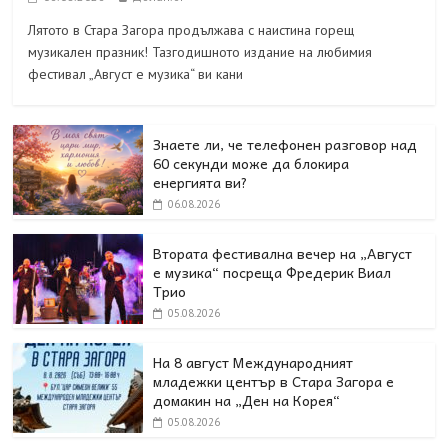
Лятото в Стара Загора продължава с наистина горещ
музикален празник! Тазгодишното издание на любимия
фестивал „Август е музика“ ви кани
Знаете ли, че телефонен разговор над
60 секунди може да блокира
енергията ви?
06.08.2026
Втората фестивална вечер на „Август
е музика“ посреща Фредерик Виал
Трио
05.08.2026
На 8 август Международният
младежки център в Стара Загора е
домакин на „Ден на Корея“
05.08.2026