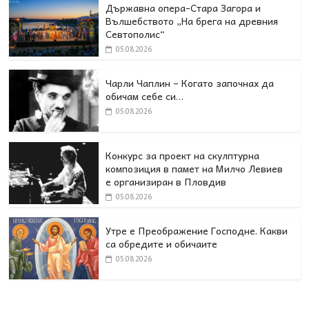
Държавна опера-Стара Загора и
Вълшебството „На брега на древния
Севтополис“
05.08.2026
Чарли Чаплин – Когато започнах да
обичам себе си…
05.08.2026
Конкурс за проект на скулптурна
композиция в памет на Милчо Левиев
е организиран в Пловдив
05.08.2026
Утре е Преображение Господне. Какви
са обредите и обичаите
05.08.2026