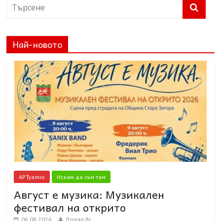
Най-новото
АРТуално
Искам да съм там
Август е музика: Музикален
фестивал на открито
06.08.2026
Долап.бг