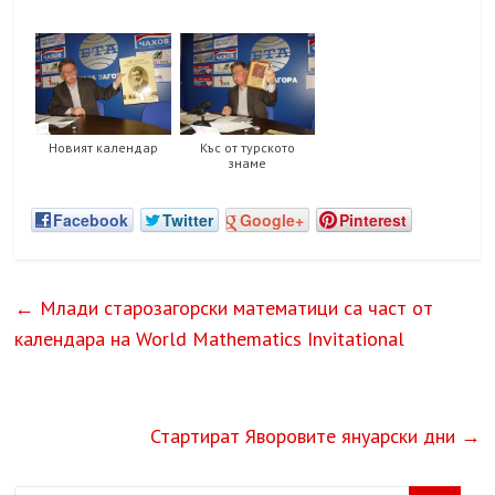
Новият календар
Къс от турското
знаме
Facebook
Twitter
Google+
Pinterest
←
Млади старозагорски математици са част от
календара на World Mathematics Invitational
Стартират Яворовите януарски дни
→