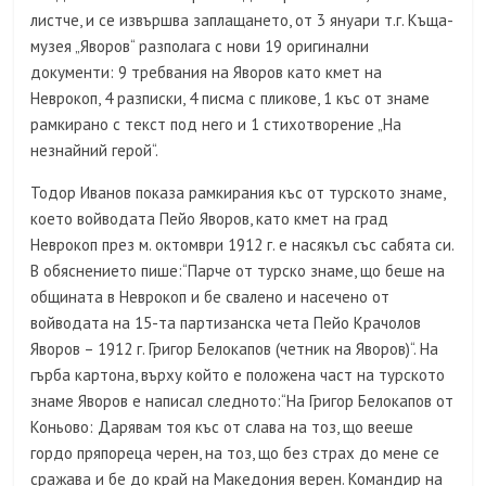
листче, и се извършва заплащането, от 3 януари т.г. Къща-
музея „Яворов“ разполага с нови 19 оригинални
документи: 9 требвания на Яворов като кмет на
Неврокоп, 4 разписки, 4 писма с пликове, 1 къс от знаме
рамкирано с текст под него и 1 стихотворение „На
незнайний герой“.
Тодор Иванов показа рамкирания къс от турското знаме,
което войводата Пейо Яворов, като кмет на град
Неврокоп през м. октомври 1912 г. е насякъл със сабята си.
В обяснението пише:“Парче от турско знаме, що беше на
общината в Неврокоп и бе свалено и насечено от
войводата на 15-та партизанска чета Пейо Крачолов
Яворов – 1912 г. Григор Белокапов
(
четник на
Яворов)“.
На
гърба картона, върху който е положена част на турското
знаме Яворов е написал следното:“На Григор Белокапов от
Коньово: Дарявам тоя къс от слава на тоз, що вееше
гордо пряпореца черен, на тоз, що без страх до мене се
сражава и бе до край на Македония верен. Командир на