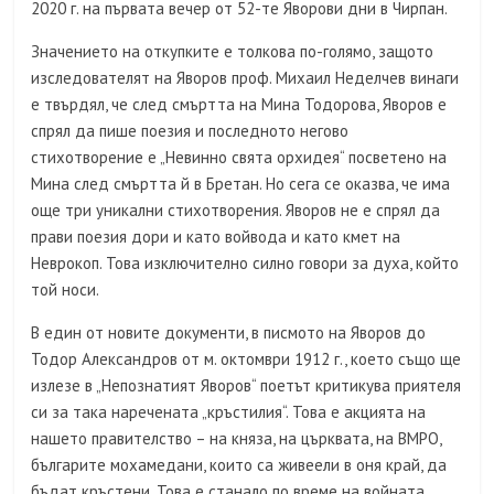
2020 г. на първата вечер от 52-те Яворови дни в Чирпан.
Значението на откупките е толкова по-голямо, защото
изследователят на Яворов проф. Михаил Неделчев винаги
е твърдял, че след смъртта на Мина Тодорова, Яворов е
спрял да пише поезия и последното негово
стихотворение е „Невинно свята орхидея“ посветено на
Мина след смъртта й в Бретан. Но сега се оказва, че има
още три уникални стихотворения. Яворов не е спрял да
прави поезия дори и като войвода и като кмет на
Неврокоп. Това изключително силно говори за духа, който
той носи.
В един от новите документи, в писмото на Яворов до
Тодор Александров от м. октомври 1912 г., което също ще
излезе в „Непознатият Яворов“ поетът критикува приятеля
си за така наречената „кръстилия“. Това е акцията на
нашето правителство – на княза, на църквата, на ВМРО,
българите мохамедани, които са живеели в оня край, да
бъдат кръстени. Това е станало по време на войната.