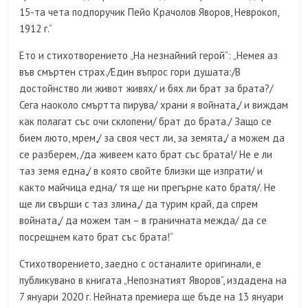
15-та чета подпоручик Пейо Крачолов Яворов, Неврокоп,
1912 г.“
Ето и стихотворението „На незнайний герой“: „Немея аз
във смъртен страх./Един въпрос гори душата:/В
достойнство ли живот живях/ и бях ли брат за брата?/
Сега наоколо смъртта пирува/ храни я войната,/ и виждам
как полагат със очи склопени/ брат до брата./ Защо се
бием люто, мрем,/ за своя чест ли, за земята,/ а можем да
се разберем, /да живеем като брат със брата!/ Не е ли
таз земя една,/ в която свойте близки ще изпрати/ и
както майчица една/ тя ще ни прегърне като братя/. Не
ще ли свърши с таз злина,/ да турим край, да спрем
войната,/ да можем там – в граничната межда/ да се
посрещнем като брат със брата!“
Стихотворението, заедно с останалите оригинали, е
публикувано в книгата „Непознатият Яворов“, издадена на
7 януари 2020 г. Нейната премиера ще бъде на 13 януари