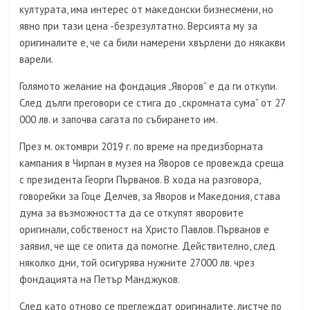
културата, има интерес от македонски бизнесмени, но
явно при тази цена -безрезултатно. Версията му за
оригиналите е, че са били намерени хвърлени до някакви
варели.
Голямото желание на фондация „Яворов“ е да ги откупи.
След дълги преговори се стига до „скромната сума“ от 27
000 лв. и започва сагата по събирането им.
През м. октомври 2019 г. по време на предизборната
кампания в Чирпан в музея на Яворов се провежда среща
с президента Георги Първанов. В хода на разговора,
говорейки за Гоце Делчев, за Яворов и Македония, става
дума за възможността да се откупят яворовите
оригинали, собственост на Христо Павлов. Първанов е
заявил, че ще се опита да помогне. Действително, след
няколко дни, той осигурява нужните 27000 лв. чрез
фондацията на Петър Манджуков.
След като отново се преглеждат оригиналите, листче по