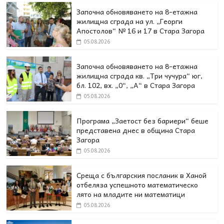
Започна обновяването на 8-етажна
жилищна сграда на ул. „Георги
Апостолов“ № 16 и 17 в Стара Загора
05.08.2026
Започна обновяването на 8-етажна
жилищна сграда кв. „Три чучура“ юг,
бл. 102, вх. „0“, „А“ в Стара Загора
05.08.2026
Програма „Заетост без бариери“ беше
представена днес в oбщина Стара
Загора
05.08.2026
Среща с българския посланик в Ханой
отбеляза успешното математическо
лято на младите ни математици
05.08.2026