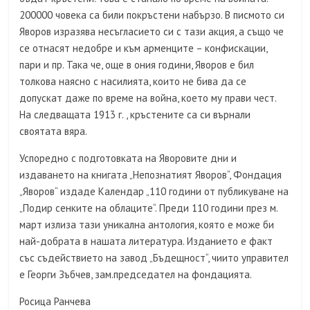
200000 човека са били покръстени набързо. В писмото си
Яворов изразява несъгласието си с тази акция, а също че
се отнасят недобре и към арменците – конфискации,
пари и пр. Така че, още в ония години, Яворов е бил
толкова наясно с насилията, които не бива да се
допускат даже по време на война, което му прави чест.
На следващата 1913 г. , кръстените са си върнали
своятата вяра.
Успоредно с подготовката на Яворовите дни и
издаването на книгата „Непознатият Яворов“, Фондация
„Яворов“ издаде Календар „110 години от публикуване на
„Подир сенките на облаците“. Преди 110 години през м.
март излиза тази уникална антология, която е може би
най-добрата в нашата литература. Изданието е факт
със съдействието на завод „Бъдещност“, чиито управител
е Георги Зъбчев, зам.председател на фондацията.
Росица Ранчева