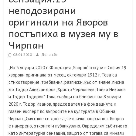
неподозирани
оригинали на Яворов
постъпиха в музея му в
Чирпан
08.01.2020
Долап.бг
„На 3 януари 2020 г. Фондация „Яворов“ откупи в София 19
яворови оригинала от месец октомври 1912 г. Това са
стихотворение, требвания, разписки, къс от знаме, писма
до Тодор Александров, Христо Чернопеев, Таньо Николов
и Тодор Тодоров“. Това съобщи на брифинг на 8 януари
2020 г. Тодор Иванов, председател на фондацията и
главен експерт по въпросите на културата в Община
Чирпан. „Смяташе се досега, че всичко свързано с Яворов
е намерено, открито и публикувано. Определям събитието
като литературна сензация, защото от тогава са минали