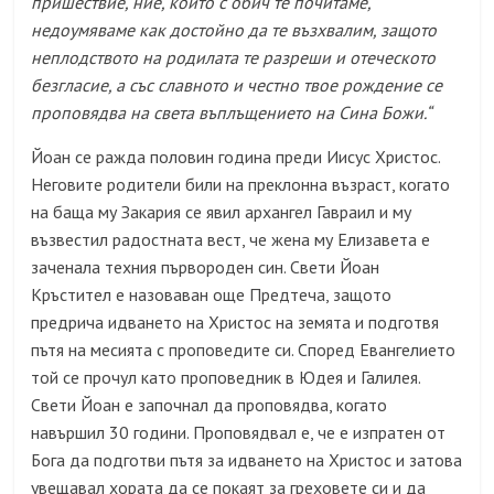
пришествие, ние, които с обич те почитаме,
недоумяваме как достойно да те възхвалим, защото
неплодството на родилата те разреши и отеческото
безгласие, а със славното и честно твое рождение се
проповядва на света въплъщението на Сина Божи.“
Йоан се ражда половин година преди Иисус Христос.
Неговите родители били на преклонна възраст, когато
на баща му Закария се явил архангел Гавраил и му
възвестил радостната вест, че жена му Елизавета е
заченала техния първороден син.
Свети Йоан
Кръстител
е назоваван още Предтеча, защото
предрича идването на Христос на земята
и подготвя
пътя на месията с проповедите си. Според Евангелието
той се прочул като проповедник в Юдея и Галилея.
Свети Йоан е започнал да проповядва, когато
навършил 30 години. Проповядвал е, че е изпратен от
Бога да подготви пътя за идването на Христос и затова
увещавал хората да се покаят за греховете си и да