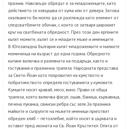
празник. Навсякъде обредът е за младоженците, като
действието се извършва от кума или от девера. Затова
окъпването би могло да се разглежда като елемент от
следсватбените обичаи
, с които се затваря широкият
кръг на сватбената обредност. През този ден ергените
къпят момите, къпят се и младите мъже и имениците.
В Югозападна България къпят младоженките и малките
момиченца на възраст до една година. Обредното
къпане включва и размяната на подаръци, както и
гостувания и празнична трапеза. Народната представа
за Свети Йоан като
покровител
на
кумството
и
побратимството определя гостуванията у кумовете.
Кумците носят кравай, месо, вино.
Прави се обща
трапеза, която включва фа
сул
, ошав, баница,
кървавица
,
печена
луканка
, свински
ребра
със
зеле
.За празника
майките и съпругите на мъжете именици приготвят
обреден хляб – петохлебие, който носят в църквата и
оставят пред иконата на Св. Йоан Кръстител. Опята от