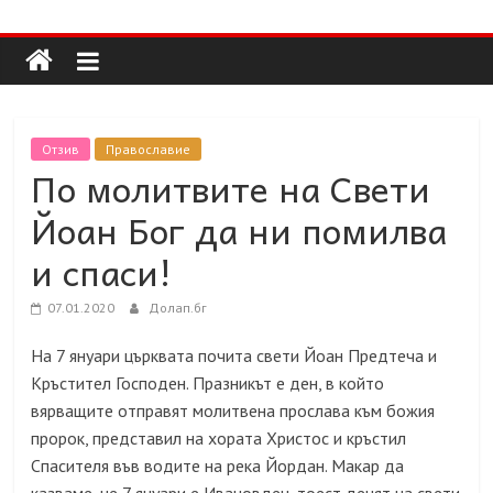
Долап
Skip
to
content
БГ
култура|
Отзив
Православие
изкуство|
По молитвите на Свети
пътешествия|
Йоан Бог да ни помилва
мода|
събития|
и спаси!
кухня|
реклама|
07.01.2020
Долап.бг
минало|
На 7 януари църквата почита свети Йоан Предтеча и
Кръстител Господен. Празникът е ден, в който
вярващите отправят молитвена прослава към божия
пророк, представил на хората
Христос и кръстил
Спасителя във водите на река Йордан. Макар да