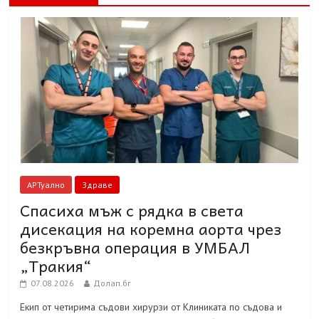
АРТуално
Здраве
Спасиха мъж с рядка в света
дисекация на коремна аорта чрез
безкръвна операция в УМБАЛ
„Тракия“
07.08.2026
Долап.бг
Екип от четирима съдови хирурзи от Клиниката по съдова и