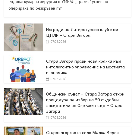
ендоваскуларна хирургия в УМБАЛ „Тракия“ успешно
оперираха по безкръвен път
Награди за Литературния клуб към
ЦПЛР – Стара Загора
07.08.2026
Стара Загора прави нова крачка към
интелигентно управление на местната
икономика
07.08.2026
Общински съвет – Стара Загора откри
процедура за избор на 50 съдебни
заседатели за Окръжен съд – Стара
Загора
07.08.2026
Старозагорското село Малка Верея