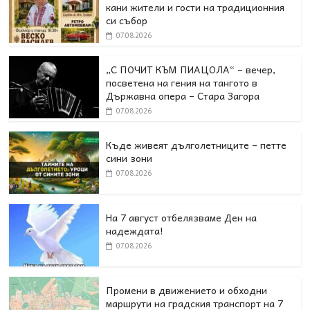
кани жители и гости на традиционния
си събор
07.08.2026
„С ПОЧИТ КЪМ ПИАЦОЛА“ – вечер,
посветена на гения на тангото в
Държавна опера – Стара Загора
07.08.2026
Къде живеят дълголетниците – петте
сини зони
07.08.2026
На 7 август отбелязваме Ден на
надеждата!
07.08.2026
Промени в движението и обходни
маршрути на градския транспорт на 7