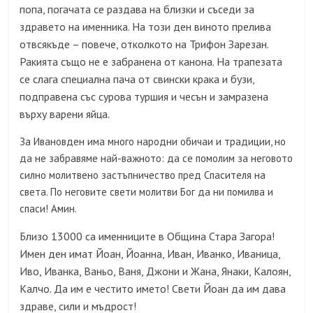
попа, погачата се раздава на близки и съседи за
здравето на именника. На този ден виното прелива
отвсякъде – повече, отколкото на Трифон Зарезан.
Ракията също не е забранена от канона. На трапезата
се слага специална пача от свински крака и бузи,
подправена със сурова туршия и чесън и замразена
върху варени яйца.
За Ивановден има много народни обичаи и традиции, но
да не забравяме най-важното: да се помолим за неговото
силно молитвено застъпничество пред Спасителя на
света. По неговите свети молитви Бог да ни помилва и
спаси! Амин.
Близо 13000 са именниците в Община Стара Загора!
Имен ден имат Йоан, Йоанна, Иван, Иванко, Иваница,
Иво, Иванка, Ваньо, Ваня, Джони и Жана, Янаки, Калоян,
Калчо. Да им е честито името! Свети Йоан да им дава
здраве, сили и мъдрост!