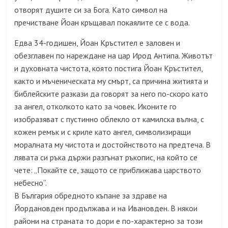
отворят душите си за Бога. Като
символ на
пречистване
Йоан кръщавал покаялите се с вода.
Едва 34-годишен, Йоан Кръстител е заловен и
обезглавен по нареждане на цар Ирод Антипа. Животът
и духовната чистота, която постига Йоан Кръстител,
както и мъченическата му смърт, са причина житията и
библейските разкази да говорят за него по-скоро като
за ангел, отколкото като за човек. Иконите го
изобразяват с пустинно облекло от камилска вълна, с
кожен ремък и с криле като ангел, символизиращи
моралната му чистота и достойнството на предтеча. В
лявата си ръка държи разгънат ръкопис, на който се
чете: „Покайте се, защото се приближава царството
небесно“.
В България
обредното къпане за здраве на
Йордановден продължава и на Ивановден
. В някои
райони на страната то дори е по-характерно за този