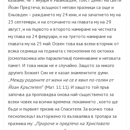
казваме, че 7 януари е Ивановден, тоест денят на свети
Йоан Предтеча, всъщност негови празници са още и
Еньовден – раждането му 24 юни, и на зачатието му на
23 септември, и на отсичането на главата му на 29
август, и на първото и второто намиране на честната
му глава на 24 февруари, и на третото намиране на
главата му на 25 май. Освен това във всеки вторник от
всяка седмица на годината с песнопения по октоиха
(осмогласника или параклитика) поменаваме и неговата
памет. И това никак не е случайно. Защото за никого
другиго Божият Син не е казал знаменитите думи:
„
Между родените от жени не се е явил по-голям от
Йоан Кръстител!
“ (Мат. 11:11). И защото той пръв
започва да проповядва онова най-същественото за
всеки човек на всички времена: покаянието , което ще
бъде и първият призив на Спасителя. За всичко това
песнописецът възторжено го възхвалява в тропара за
празника му:
„Пророче и предтечо на Христовото