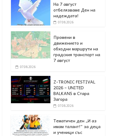
На 7 август
отбелязваме Ден на
надеждата!
07.08.2026
Промени в
движението и
обходни маршрути на
градския транспорт на
7 август
07.08.2026
Z-TRONIC FESTIVAL
2026 – UNITED
BALKANS в Стара
Загора
07.08.2026
Тематичен ден „И аз
имам талант!“ за деца
и ученици със