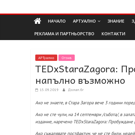
Skip
Долап
to
content
НАЧАЛО
АРТУАЛНО
ЗНАНИЕ
З
БГ
РЕКЛАМА И ПАРТНЬОРСТВО
КОНТАКТИ
култура|
изкуство|
пътешествия|
АРТуално
Отзив
TEDxStaraZagora: Пр
мода|
събития|
напълно възможно
кухня|
реклама|
15.09.2019
Долап.бг
минало|
Ако не знаете, в Стара Загора вече 3 години пор
Ако не сте чули, на 14 септември /събота/, в зала
издание, наречено TEDxStaraZagora: Пробуждане 
Ако съжалявате постфактум, че не сте били, неде