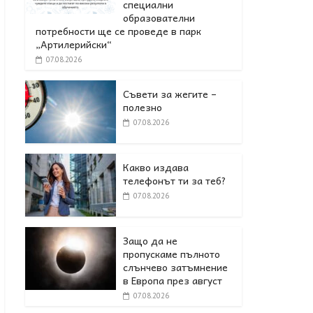
специални
образователни
потребности ще се проведе в парк
„Артилерийски“
07.08.2026
Съвети за жегите –
полезно
07.08.2026
Какво издава
телефонът ти за теб?
07.08.2026
Защо да не
пропускаме пълното
слънчево затъмнение
в Европа през август
07.08.2026