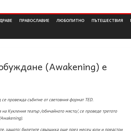
ДРАВЕ
ПРАВОСЛАВИЕ
ЛЮБОПИТНО
ПЪТЕШЕСТВИЯ
обуждане (Awakening) е
ед се провежда събитие от световния формат
TED.
та на Кукления театър /обичайното място/, се проведе третото
(Awakening).
йте, защото: билетите свършиха още през месец юли и предстои