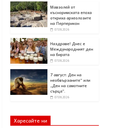
Мавзолей от
късноримската епоха
откриха археолозите
на Перперикон
07.08.2026
Наздраве! Днес е
Международният ден
на бирата
07.08.2026
7 август: Ден на
необвързаните“ или
„Ден на самотните
сърца“.
07.08.2026
Харесайте ни