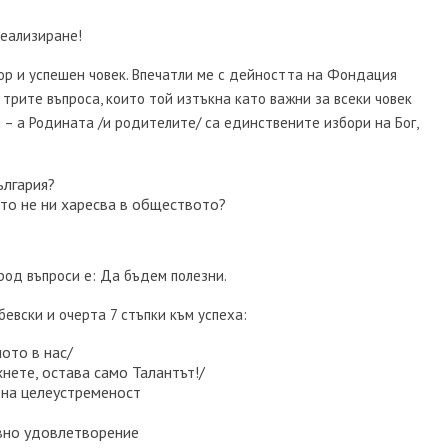
реализиране!
р и успешен човек. Впечатли ме с дейността на Фондация
с трите въпроса, които той изтъкна като важни за всеки човек
ал – а Родината /и родителите/ са единствените избори на Бог,
ългария?
то не ни харесва в обществото?
род въпроси е: Да бъдем полезни.
бевски и очерта 7 стъпки към успеха:
ото в нас/
хнете, остава само Талантът!/
 на целеустременост
вно удовлетворение