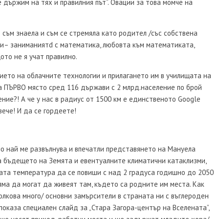
 държим на тях и правилния път”. Овации за това момче на
о съм знаела и съм се стремяла като родител /със собствена
си– заниманиятd с математика, любовта към математиката,
ото не я учат правилно.
тието на облачните технологии и прилагането им в училищата на
 на ПЪРВО място сред 116 държави с 2 млрд.население по брой
ние?! А че у нас в радиус от 1500 км е единственото Google
ече! И да се гордеете!
но най ме развълнува и впечатли представянето на Мануела
а бъдещето на Земята и евентуалните климатични катаклизми,
ната температура да се повиши с над 2 градуса годишно до 2050
няма да могат да живеят там, където са родните им места. Как
толкова много/ основни замърсители в страната ни с въглероден
показа специален слайд за „Стара Загора-център на Вселената”,