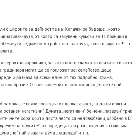
тли с цифрите за дейността на „Капачки за бъдеще„, която
нициатива-кауза, от която са закупени кувьози за 11 болници в
30 минути седмично да работите за кауза, в която вярвате!” – с
алата.
невероятна чаровница, разказа много сладко за опитите си като
а градинаря могат да се приложат за: семейство, деца,
одреди и разказа за всеки един от тях подробно: грижа,
, разнообразие. От нея запомних и пожеланието „Бъдете най-
брадова, се появи последна от първата част, за да ни обясни
 останем негативни”. Думата „негативни” бе неин „пазарен”трик
ритичните хора, които доста често са недолюбвани, особено в БГ.
 пречим на другите!” от поредицата и разсъждения за смисъла
ума „не”, най-лошата дума „надежда” и т.н.