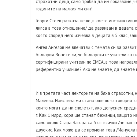
страхотни деца, само трябва да им показваме, че
годините на малкия ми син!
Георги Стоев разказа нещо, в което инстинктивн
липса в това отношение/ да развивам в децата 
която според него изчезва в децата в 5 клас, защ
Ангел Ангелов ме впечатли с темата си за разви
България. Знаете ли, че българските учители са
сертифицирани учители по ЕМЕА, в това направле
референтно училище? Ако не знаете, да знаете в
И в третата част лекторите на бяха страхотни, 
Малеева. Наистина ми стана още по-отговорно з
които могат да ни сполетят, ако допуснем сред
г. Как 1 млрд. хора ще станат бежанци, защото 
само около Стара Загора са 5 от всички /не чак 
двуокис. Как може да се промени това /Мануела 