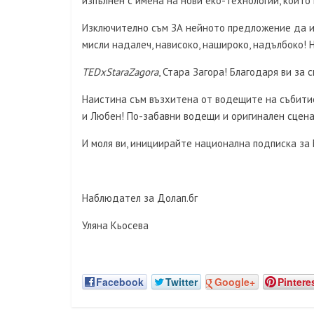
изпълнен с имена на нови еко-технологии, които
Изключително съм ЗА нейното предложение да им
мисли надалеч, нависоко, нашироко, надълбоко! 
TEDxStaraZagora
, Стара Загора! Благодаря ви за
Наистина съм възхитена от водещите на събити
и Любен! По-забавни водещи и оригинален сцена
И моля ви, инициирайте национална подписка за
Наблюдател за Долап.бг
Уляна Кьосева
Facebook
Twitter
Google+
Pintere