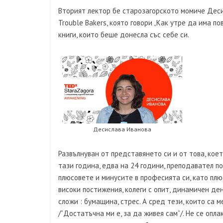
Вторият лектор бе старозагорското момиче Деси
Trouble Bakers, която говори „Как утре да има п
книги, които беше донесла със себе си.
Десислава Иванова
Развълнуван от представянето си и от това, коет
тази година, едва на 24 години, преподавател п
плюсовете и минусите в професията си, като плю
високи постижения, колеги с опит, динамичен ден
сложи : бумащина, стрес. А сред тези, които са
/”Достатъчна ми е, за да живея сам”/. Не се опл