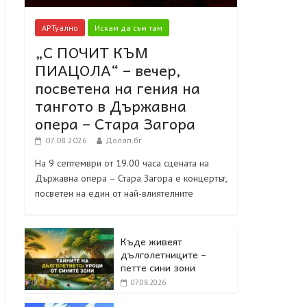
АРТуално
Искам да съм там
„С ПОЧИТ КЪМ
ПИАЦОЛА“ – вечер,
посветена на гения на
тангото в Държавна
опера – Стара Загора
07.08.2026
Долап.бг
На 9 септември от 19.00 часа сцената на
Държавна опера – Стара Загора е концертът,
посветен на един от най-влиятелните
Къде живеят
дълголетниците –
петте сини зони
07.08.2026