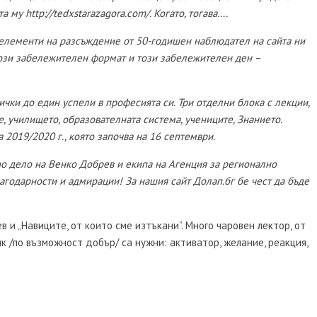
 му http://tedxstarazagora.com/. Когато, тогава….
с елементи на разсъждение от 50-годишен наблюдател на сайта ни
 този забележителен формат и този забележителен ден –
ички до един успели в професията си. Три отделни блока с лекции,
, училището, образователната система, учениците, Знанието.
 2019/2020 г., която започва на 16 септември.
но дело на Венко Добрев и екипа на Агенция за регионално
агодарности и адмирации! За нашия сайт Долап.бг бе чест да бъде
в и „Навиците, от които сме изтъкани”. Много чаровен лектор, от
к /по възможност добър/ са нужни: активатор, желание, реакция,