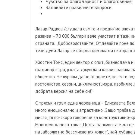
Чувство за благодарност и благоговение
Задавайте правилните въпроси
Лазар Радков /слушала съм го и преди/ ме впеча
развива – 70 000 българи вече участват в тази и
страната. „Доброволствайте! Отделяйте поне по 
тези думи Лазар се обърна към младите хора в з
Жюстин Томс, един лектор с опит, бизнесдама и 
градинар в градската джунгла и какви правила н
общество. Не вярвам да не ги знаете, но тя ги п
постоянство, сезони, цикличност, мяра, изобилие
добрата версия на себе си!”
С трясък и гръм една чаровница – Елисавета Бело
много емоционално и атрактивно „Защо трябва да
мисля, тя по-скоро говореше за конструктивно-к
Много ми хареса това: „Целта на живота е да не
на „абсолютно безсмисления живот”, най-хубава д