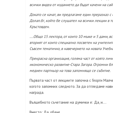
всички видеа от изданието да бъдат качени на сайта
Докато се качат, ви предлагаме един преразказ 
Долап.бг, който бе слушател на всички лекции в
Кръстовден.
….Общо 15 лектора, от които 10 мъже и 5 дами, вс
вторият от които специално посветен на учителите
Съвсем тематично, в навечерието на новата Учебна
Прекрасна организация, голяма част от която лич
икономическо развитие-Стара Загора. Огромни бл
медиен партньор на това запомнящо се събитие.
Първата част от лекциите започна с Георги Малче
когото запомних следното. За да отгледаме нави
награда.
Вълшебното съчетание на думички е: Да, и….
Вместо: Да, обаче…..