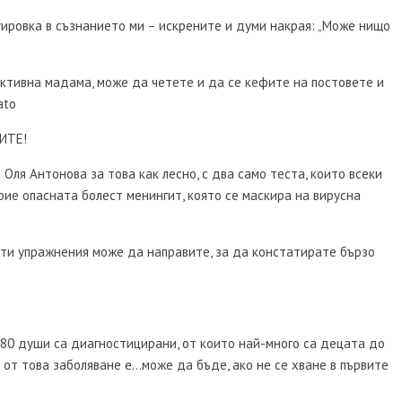
уировка в съзнанието ми – искрените и думи накрая: „Може нищо
активна мадама, може да четете и да се кефите на постовете и
ato
ИТЕ!
Оля Антонова за това как лесно, с два само теста, които всеки
рие опасната болест менингит, която се маскира на вирусна
сти упражнения може да направите, за да констатирате бързо
280 души са диагностицирани, от които най-много са децата до
ът от това заболяване е…може да бъде, ако не се хване в първите