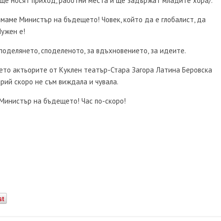
 ще носят приход, работни места и ще задържат младите хора/.
аме Министър на бъдещето! Човек, който да е глобалист, да
Нужен е!
 споделянето, споделеното, за вдъхновението, за идеите.
ето актьорите от Куклен театър-Стара Загора Латина Беровска
рий скоро не съм виждала и чувала.
 Министър на бъдещето! Час по-скоро!
st