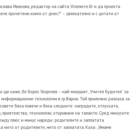
слава Иванова, редактор на сайта Успелите.бг и да проекта
овече прочетени книги от днес?” – увлекателно и с цитати от
о ще каже, бе Борис Георгиев – най-младият „Учител будител” за
о информационни технологии в гр.Варна. Той прилежно разказа за
совете бяха повече и бяха следните: наградите, отпуската,
, приятелства, технологии, откриване на таланти. Сред минусите
 между плюс и минус нареди: родителите и заплатата
ака нито от родителите, нито от заплатата. Каза: „Имаме