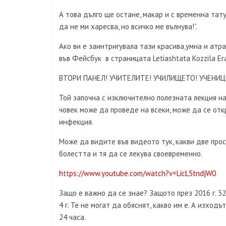
А това дълго ще остане, макар и с временна тат
да не ми харесва, но всичко ме вълнува!”.
Ако ви е заинтригувала тази красива,умна и атр
във Фейсбук в страницата Letiashtata Kozzila Er
ВТОРИ ПАНЕЛ! УЧИТЕЛИТЕ! УЧИЛИЩЕТО! УЧЕНИЦ
Той започна с изключително полезната лекция на 
човек може да проведе на всеки, може да се отк
инфекция.
Може да видите във видеото тук, какви две про
болестта и тя да се лекува своевременно.
https://www.youtube.com/watch?v=LicL5tndjW0
Защо е важно да се знае? Защото през 2016 г. 3
4 г. Те не могат да обяснят, какво им е. А изход
24 часа.