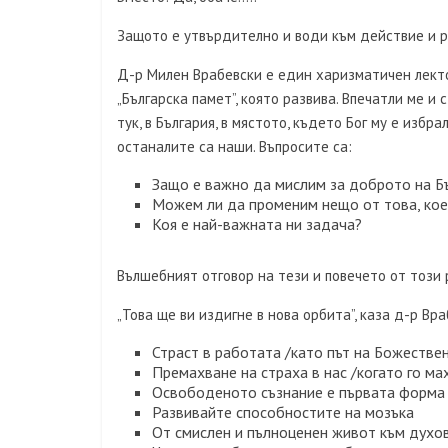
Защото е утвърдително и води към действие и 
Д-р Милен Врабевски е един харизматичен лекто
„Българска памет”, която развива. Впечатли ме и 
тук, в България, в мястото, където Бог му е избр
останалите са наши. Въпросите са:
Защо е важно да мислим за доброто на Б
Можем ли да променим нещо от това, кое
Коя е най-важната ни задача?
Вълшебният отговор на тези и повечето от този 
„Това ще ви издигне в нова орбита”, каза д-р Вра
Страст в работата /като път на Божествен
Премахване на страха в нас /когато го ма
Освободеното съзнание е първата форма
Развивайте способностите на мозъка
От смислен и пълноценен живот към духо