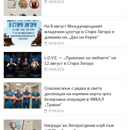
08.08.2026
На 8 август Международният
младежки център в Стара Загора е
домакин на „Ден на Корея“
08.08.2026
L.O.V.E. — „Приказка за любовта“ на
12 август в Стара Загора
08.08.2026
Спасиха мъж с рядка в света
дисекация на коремна аорта чрез
безкръвна операция в УМБАЛ
„Тракия“
07.08.2026
Награди за Литературния клуб към