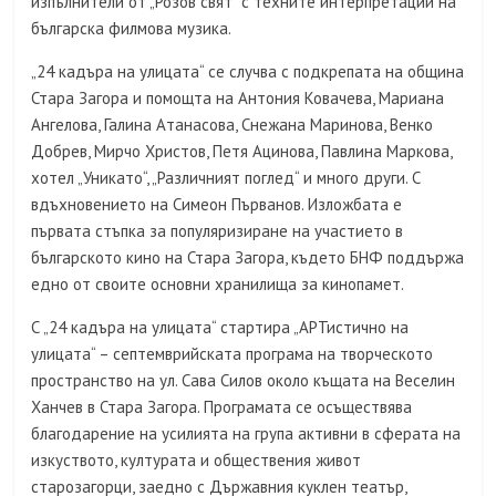
изпълнители от „Розов свят“ с техните интерпретации на
българска филмова музика.
„24 кадъра на улицата“ се случва с подкрепата на община
Стара Загора и помощта на Антония Ковачева, Мариана
Ангелова, Галина Атанасова, Снежана Маринова, Венко
Добрев, Мирчо Христов, Петя Ацинова, Павлина Маркова,
хотел „Уникато“, „Различният поглед“ и много други. С
вдъхновението на Симеон Първанов. Изложбата е
първата стъпка за популяризиране на участието в
българското кино на Стара Загора, където БНФ поддържа
едно от своите основни хранилища за кинопамет.
С „24 кадъра на улицата“ стартира „АРТистично на
улицата“ – септемврийската програма на творческото
пространство на ул. Сава Силов около къщата на Веселин
Ханчев в Стара Загора. Програмата се осъществява
благодарение на усилията на група активни в сферата на
изкуството, културата и обществения живот
старозагорци, заедно с Държавния куклен театър,