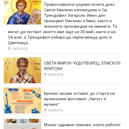
Православната църква почита днес
Свети Емилиан изповедник и Св.
Трендафил Загорски. Имен ден
празнуват Емилиан и Емил, както и
женските производни на имената. Те
могат да честват своето име още на 30 май, както и на
18 юли, а Трендафил избира да черпи между днес и
Цветница.
08.08.2026
СВЕТИ МИРОН ЧУДОТВОРЕЦ, ЕПИСКОП
КРИТСКИ
08.08.2026
Броени часове остават до старта на
музикалния фестивал „Август е
музика“
08.08.2026
Малки здравни трикове, които работят