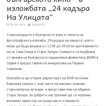
изложбата „24 кадъра
На Улицата“
09.09.2019
Долап.бг
Старозагорците в българското кино е темата на
фотографската изложба „24 кадъра на улицата“, която
може да бъде видяна от 12.09 до 04.10 по протежението
на ул. Сава Силов в Стара Загора. Снимките са подбрани
от архива на Българската национална филмотека (БНФ) в
София и предоставени по инициатива на Първан
Симеонов .
Изложбата ще открие директорът на БНФ Антония
Ковачева заедно с участието на няколко знакови
старозагорски актьори и представители на община
Стара Загора. За доброто настроение ще се погрижи
военният оркестър на града както и младите