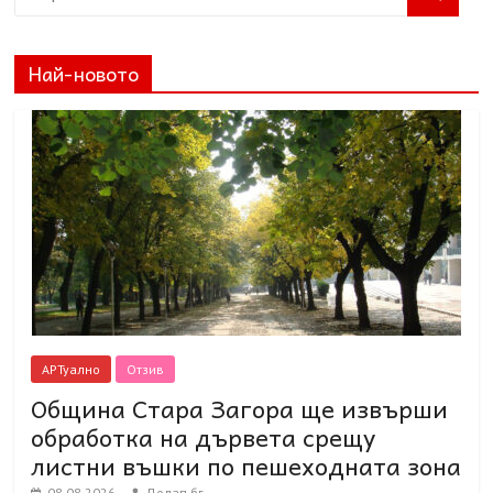
Най-новото
АРТуално
Отзив
Община Стара Загора ще извърши
обработка на дървета срещу
листни въшки по пешеходната зона
08.08.2026
Долап.бг