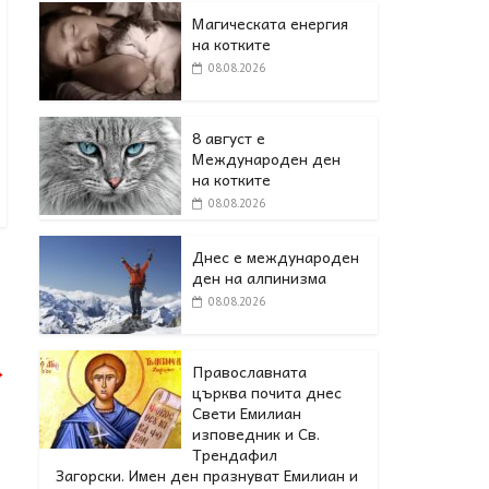
Магическата енергия
на котките
08.08.2026
8 август е
Международен ден
на котките
08.08.2026
Днес е международен
ден на алпинизма
08.08.2026
→
Православната
църква почита днес
Свети Емилиан
изповедник и Св.
Трендафил
Загорски. Имен ден празнуват Емилиан и