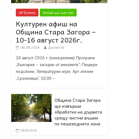
АРТуално
Искам да съм там
Културен афиш на
Община Стара Загора –
10-16 август 2026г.
08.08.2026
Долап.бг
10 август 2026 г. (понеделник) Програма
„България – загадки от вековете”: Пещери
подслони; Литературни игри; Арт ателие
„Сръчковци”. 10.00 –
Община Стара Загора
ще извърши
обработка на дървета
срещу листни въшки
по пешеходната зона
08.08.2026