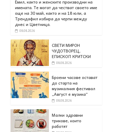
Емил, както и женските производни на
имената. Те могат да честват своето име
още на 30 май, както и на 18 юли, а
Трендафил избира да черпи между
днес и Цветница.
08.08.2026
СВЕТИ МИРОН
ЧУДОТВОРЕЦ,
ЕПИСКОП КРИТСКИ
08.08.2026
Броени часове остават
до старта на
музикалния фестивал
„Август е музика“
08.08.2026
Малки здравни
трикове, които
работят