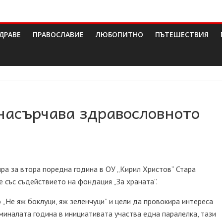
ДРАВЕ
ПРАВОСЛАВИЕ
ЛЮБОПИТНО
ПЪТЕШЕСТВИЯ
насърчава здравословното
ра за втора поредна година в ОУ „Кирил Христов” Стара
е със съдействието на фондация „За храната”.
„Не яж боклуци, яж зеленчуци” и цели да провокира интереса
миналата година в инициативата участва една паралелка, тази