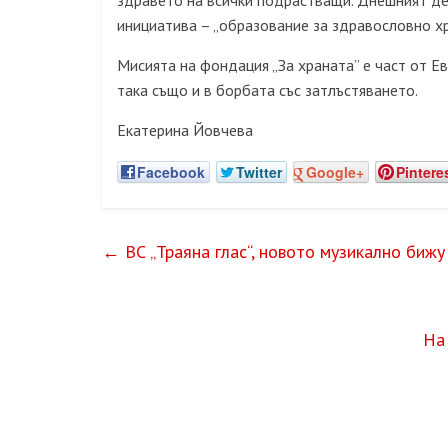
здравето на всички подрастващи. Днешният де
инициатива – „образование за здравословно х
Мисията на фондация „За храната” е част от Е
така също и в борбата със затлъстяването.
Екатерина Йовчева
Facebook
Twitter
Google+
Pintere
←
ВС „Траяна глас“, новото музикално бижу
На