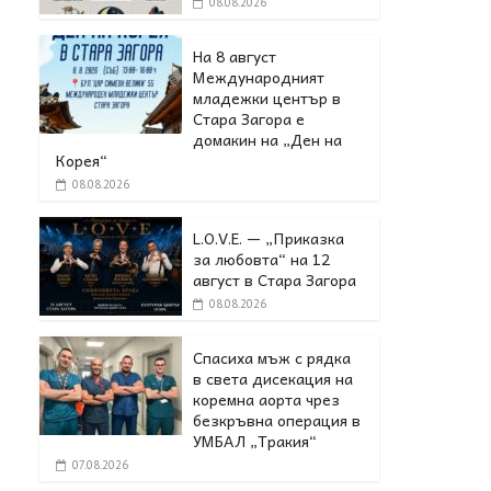
08.08.2026
На 8 август
Международният
младежки център в
Стара Загора е
домакин на „Ден на
Корея“
08.08.2026
L.O.V.E. — „Приказка
за любовта“ на 12
август в Стара Загора
08.08.2026
Спасиха мъж с рядка
в света дисекация на
коремна аорта чрез
безкръвна операция в
УМБАЛ „Тракия“
07.08.2026