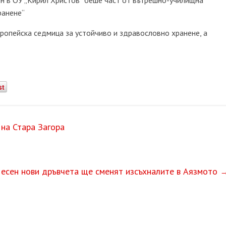
н в ОУ „Кирил Христов” беше част от вътрешно-училищна
ранене“
вропейска седмица за устойчиво и здравословно хранене, а
st
 на Стара Загора
 есен нови дръвчета ще сменят изсъхналите в Аязмото