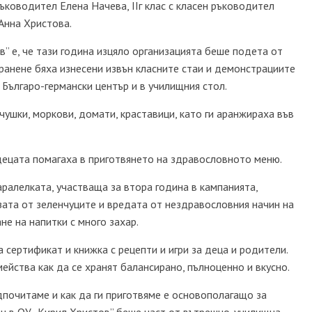
ръководител Елена Начева, ІІг клас с класен ръководител
 Анна Христова.
в” е, че тази година изцяло организацията беше подета от
ранене бяха изнесени извън класните стаи и демонстрациите
 Българо-германски център и в училищния стол.
ушки, моркови, домати, краставици, като ги аранжираха във
ецата помагаха в приготвянето на здравословното меню.
ралелката, участваща за втора година в кампанията,
ата от зеленчуците и вредата от нездравословния начин на
не на напитки с много захар.
а сертификат и книжка с рецепти и игри за деца и родители.
ейства как да се хранят балансирано, пълноценно и вкусно.
едпочитаме и как да ги приготвяме е основополагащо за