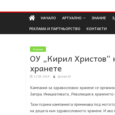
Skip
Долап
to
content
НАЧАЛО
АРТУАЛНО
ЗНАНИЕ
З
БГ
РЕКЛАМА И ПАРТНЬОРСТВО
КОНТАКТИ
култура|
изкуство|
пътешествия|
Знание
ОУ „Кирил Христов“ 
мода|
събития|
хранете
кухня|
реклама|
17.05.2019
Долап.бг
минало|
Кампания за здравословно хранене се организи
Загора. Инициативата „Революция в храненето 
Тази година кампанията преминава под мотото 
на децата към здравословното хранене. И ако 