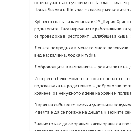
година участваха ученици от: Іа клас с класен 
Цонка Янкова и ІІІв клас с класен ръководител
Хубавото на тази кампания в ОУ „Кирил Христо
родителите. Така наречените работилници за х
се проведоха в: ресторант „Салабашева къща”;
Децата подредиха в менюто много зеленчуци: ч
вид на: калинка, лодка и гъбка.
Доброволците в кампанията – родителите на д
Интересен беше моментът, когато децата от па
подсказваха на родителите – доброволци полз
хранене, от ненужното ядене на храни и ползва
В края на събитието, всички участници получих
Идеята е да се покаже на децата и техните сем
Знанието как да се храним, какви храни да пр