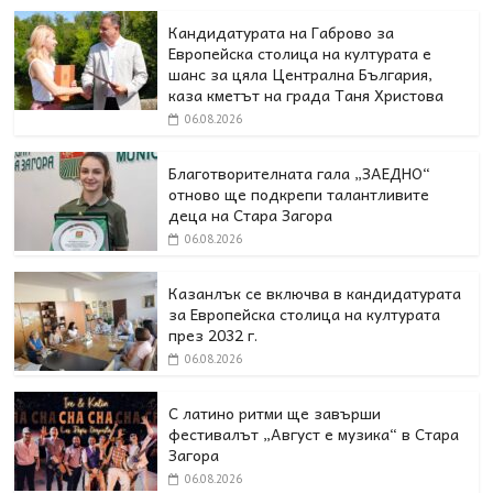
Кандидатурата на Габрово за
Европейска столица на културата е
шанс за цяла Централна България,
каза кметът на града Таня Христова
06.08.2026
Благотворителната гала „ЗАЕДНО“
отново ще подкрепи талантливите
деца на Стара Загора
06.08.2026
Казанлък се включва в кандидатурата
за Европейска столица на културата
през 2032 г.
06.08.2026
С латино ритми ще завърши
фестивалът „Август е музика“ в Стара
Загора
06.08.2026