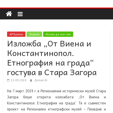
Долап
Skip
to
content
БГ
култура|
АРТуално
Знание
Искам да съм там
изкуство|
Изложба „От Виена и
пътешествия|
Константинопол.
мода|
събития|
Етнография на града“
кухня|
гостува в Стара Загора
реклама|
минало|
11.03.2019
Долап.бг
На 7 март 2019 г. в Регионалния исторически музей Стара
Загора беше открита изложбата „От Виена и
Константинопол. Етнография на града“. Тя е съвместен
проект на Регионален етнографски музей – Пловдив и