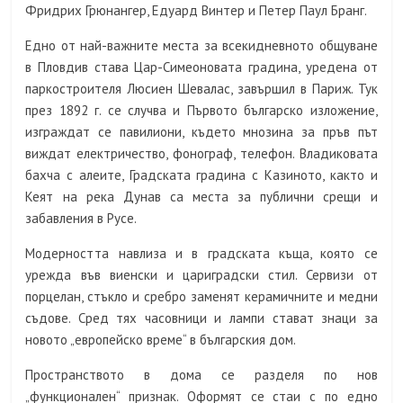
Фридрих Грюнангер, Едуард Винтер и Петер Паул Бранг.
Едно от най-важните места за всекидневното общуване
в Пловдив става Цар-Симеоновата градина, уредена от
паркостроителя Люсиен Шевалас, завършил в Париж. Тук
през 1892 г. се случва и Първото българско изложение,
изграждат се павилиони, където мнозина за пръв път
виждат електричество, фонограф, телефон. Владиковата
бахча с алеите, Градската градина с Казиното, както и
Кеят на река Дунав са места за публични срещи и
забавления в Русе.
Модерността навлиза и в градската къща, която се
урежда във виенски и цариградски стил. Сервизи от
порцелан, стъкло и сребро заменят керамичните и медни
съдове. Сред тях часовници и лампи стават знаци за
новото „европейско време“ в българския дом.
Пространството в дома се разделя по нов
„функционален“ признак. Оформят се стаи с по едно