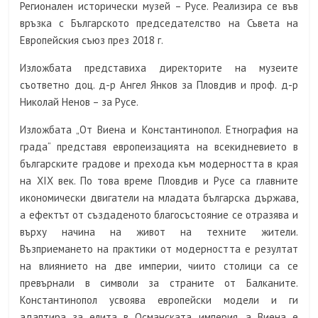
Регионален исторически музей – Русе. Реализира се във
връзка с Българското председателство на Съвета на
Европейския съюз през 2018 г.
Изложбата представиха директорите на музеите
съответно доц. д-р Ангел Янков за Пловдив и проф. д-р
Николай Ненов – за Русе.
Изложбата „От Виена и Константинопол. Етнография на
града“ представя европеизацията на всекидневието в
българските градове и прехода към модерността в края
на ХІХ век. По това време Пловдив и Русе са главните
икономически двигатели на младата българска държава,
а ефектът от създаденото благосъстояние се отразява и
върху начина на живот на техните жители.
Възприемането на практики от модерността е резултат
на влиянието на две империи, чиито столици са се
превърнали в символи за страните от Балканите.
Константинопол усвоява европейски модели и ги
адаптира за елита в Османската империя, а Виена е