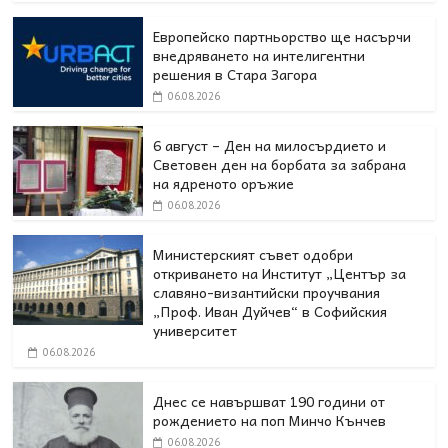
Европейско партньорство ще насърчи
внедряването на интелигентни
решения в Стара Загора
06.08.2026
6 август – Ден на милосърдието и
Световен ден на борбата за забрана
на ядреното оръжие
06.08.2026
Министерският съвет одобри
откриването на Институт „Център за
славяно-византийски проучвания
„Проф. Иван Дуйчев“ в Софийския
университет
06.08.2026
Днес се навършват 190 години от
рождението на поп Минчо Кънчев
06.08.2026