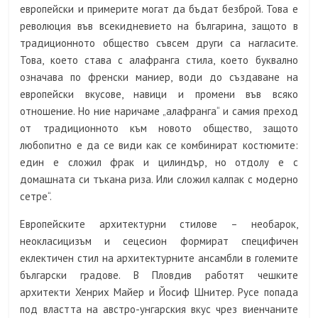
европейски и примерите могат да бъдат безброй. Това е
революция във всекидневието на българина, защото в
традиционното общество съвсем други са нагласите.
Това, което става с алафранга стила, което буквално
означава по френски маниер, води до създаване на
европейски вкусове, навици и промени във всяко
отношение. Но ние наричаме „алафранга“ и самия преход
от традиционното към новото общество, защото
любопитно е да се види как се комбинират костюмите:
един е сложил фрак и цилиндър, но отдолу е с
домашната си тъкана риза. Или сложил калпак с модерно
сетре“.
Европейските архитектурни стилове – необарок,
неокласицизъм и сецесион формират специфичен
еклектичен стил на архитектурните ансамбли в големите
български градове. В Пловдив работят чешките
архитекти Хенрих Майер и Йосиф Шнитер. Русе попада
под властта на австро-унгарския вкус чрез виенчаните