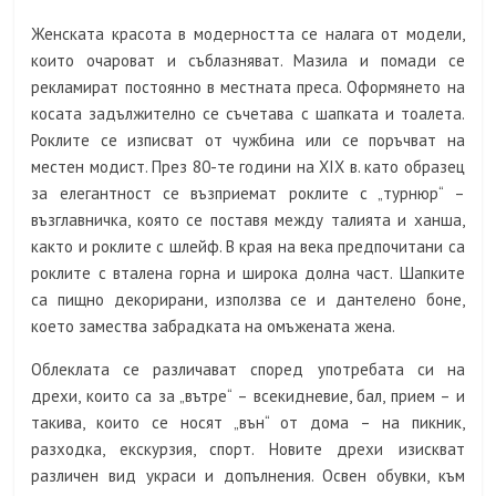
Женската красота в модерността се налага от модели,
които очароват и съблазняват. Мазила и помади се
рекламират постоянно в местната преса. Оформянето на
косата задължително се съчетава с шапката и тоалета.
Роклите се изписват от чужбина или се поръчват на
местен модист. През 80-те години на ХІХ в. като образец
за елегантност се възприемат роклите с „турнюр“ –
възглавничка, която се поставя между талията и ханша,
както и роклите с шлейф. В края на века предпочитани са
роклите с вталена горна и широка долна част. Шапките
са пищно декорирани, използва се и дантелено боне,
което замества забрадката на омъжената жена.
Облеклата се различават според употребата си на
дрехи, които са за „вътре“ – всекидневие, бал, прием – и
такива, които се носят „вън“ от дома – на пикник,
разходка, екскурзия, спорт. Новите дрехи изискват
различен вид украси и допълнения. Освен обувки, към