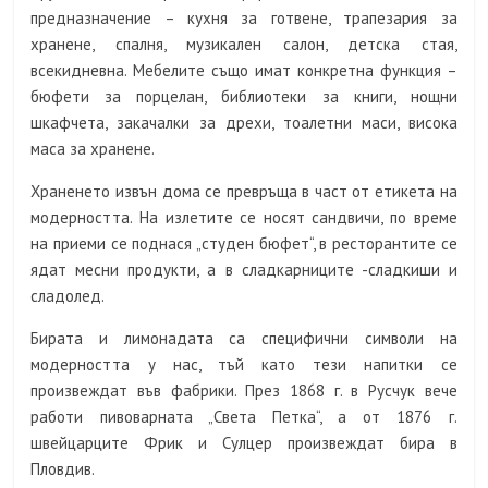
предназначение – кухня за готвене, трапезария за
хранене, спалня, музикален салон, детска стая,
всекидневна. Мебелите също имат конкретна функция –
бюфети за порцелан, библиотеки за книги, нощни
шкафчета, закачалки за дрехи, тоалетни маси, висока
маса за хранене.
Храненето извън дома се превръща в част от етикета на
модерността. На излетите се носят сандвичи, по време
на приеми се поднася „студен бюфет“, в ресторантите се
ядат месни продукти, а в сладкарниците -сладкиши и
сладолед.
Бирата и лимонадата са специфични символи на
модерността у нас, тъй като тези напитки се
произвеждат във фабрики. През 1868 г. в Русчук вече
работи пивоварната „Света Петка“, а от 1876 г.
швейцарците Фрик и Сулцер произвеждат бира в
Пловдив.