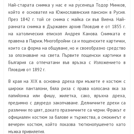
Най-старата снимка у нас е на русенеца Тодор Минков,
който е основател на Южнославянския пансион в Русия.
През 1842 г. той се снима с майка си във Виена. Най-
ранната снимка в Държавен архив Пловдив е от 1855 г.
на католическия епископ Андрея Канова. Снимката е
правена в Париж. Многобройни са и пощенските картички,
които са форма на общуване, но и своеобразно средство
за опознаване на света. Първите пощенски картички в
България са отпечатани във връзка с Изложението в
Пловдив от 1892 г.
В края на ХІХ в. основна дреха при мъжете е костюм с
широки панталони, бяла риза с права колосана яка за
папийонка или фишу, жилетка, сако, връхна дреха,
предимно с двуредо закопчаване. Делничните дрехи са
различни по цвят, докато празничните са черни. Фракът е
официален костюм за балове и тържества, а смокингът е
вечерен костюм, който показва тютюнопушенето като
мъжка привилегия.