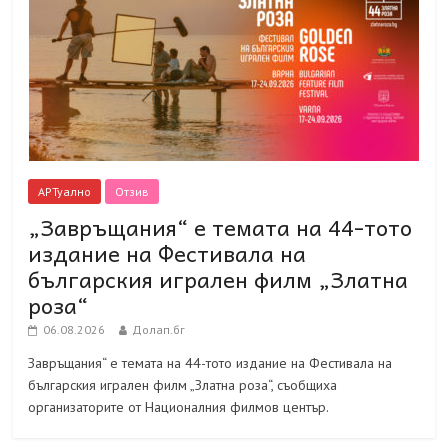
АРТуално
Отзив
„Завръщания“ е темата на 44-тото
издание на Фестивала на
българския игрален филм „Златна
роза“
06.08.2026
Долап.бг
Завръщания“ е темата на 44-тото издание на Фестивала на
българския игрален филм „Златна роза“, съобщиха
организаторите от Националния филмов център.