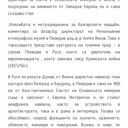
посредник на влиянието от Западна Европа, но и сама
създава стил.
„Изложбата е нетрадиционна за българските мащаби,
коментира за
dolap.bg
директорът на Регионалния
етнографски музей в Пловдив доц.д-р Ангел Янков. Това е
така,защото представя културата на големия град – в
случая Пловдив и Русе, които са двигатели на
европеизацията , която започва след Кримската война
(
1853/56г.
)
В Русе по реката Дунав, от Виена директно навлиза тази
култура през Белград и Букурещ, а Пловдив е само на 400
км от Константинопол. Елитът на Османската империя
също е запознат с Европа. Интересно е, че стилът
алафранга навлиза, както за устройството в
архитектурата, така и в дома и интериора. Тогава се
обособяват, според функциите си, кухните, храненето,
облеклото, маниери и поведение. Всичко е ново, по