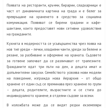
Появата на ресторанти, кръчми, бирарии, сладкарници е
част от динамичната картина на града и е белег за
превръщане на храненето в средство за социална
комуникация. Появяват се бирени градини и кафе-
шантани, които предоставят нови сетивни удоволствия
на гражданите.
Кухнята в модерността се усъвършенства чрез поява на
нов тип уреди – печки, хладилни чанти, уреди за белене и
рязане, за разбиване и оформяне на храната. Съдовете
за готвене започват да се различават от трапезните.
Гражданите ядат три пъти на ден, а децата имат и
допълнителни закуски. Семейството усвоява нови модели
на поведение, изгражда нова йерархия – от общо
хранене от един съд се преминава през хранене по групи
– децата, родителите, възрастните и се стига до
индивидуалното хранене, в отделни съдове за всеки.
В изложбата може да се видят редки екземпляри