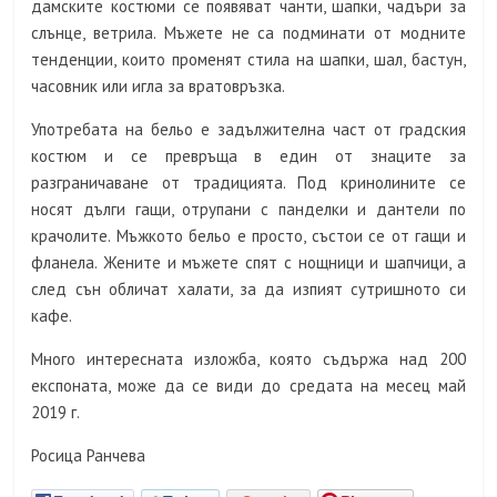
дамските костюми се появяват чанти, шапки, чадъри за
слънце, ветрила. Мъжете не са подминати от модните
тенденции, които променят стила на шапки, шал, бастун,
часовник или игла за вратовръзка.
Употребата на бельо е задължителна част от градския
костюм и се превръща в един от знаците за
разграничаване от традицията. Под кринолините се
носят дълги гащи, отрупани с панделки и дантели по
крачолите. Мъжкото бельо е просто, състои се от гащи и
фланела. Жените и мъжете спят с нощници и шапчици, а
след сън обличат халати, за да изпият сутришното си
кафе.
Много интересната изложба, която съдържа над 200
експоната, може да се види до средата на месец май
2019 г.
Росица Ранчева