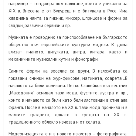
например – тенджера под налягане, което е уникално за
ХІХ в. Внесена е от Букурещ, и е битувала в Русе. Има
хладилна чанта за пикник, миксер, шприцове и форми за
сладки, различни сервизи и пр.
Музиката е проводник за приспособяване на българското
общество към европейските културни модели. В дома
влизат пианото, цигулката, цитра, китара, както и
механичните музикални кутии и фонографи.
Самите форми на веселие са други. В изложбата са
показани снимки на жур-фиксове, матинета, соарета…В
началото са били осмивани. Петко Славейков във вестник
„Македония“ осмивал тази мода, фустите, лустра и пр.,
които в началото са били като бели лястовици в стил ала
франга. После в началото на ХХ в. тази мода прониква и в
малките градчета, докато в средата на ХХ в.
традиционното облекло изчезва и от селата.
Модернизацията е и в новото изкуство – фотографията.