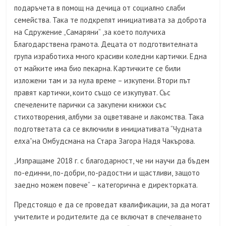
подаръчета в помощ на дечица от социално слаби
семейства. Така те подкрепят инициативата за доброта
на Сдружение „Самаряни“ ,за което получиха
Благодарствена грамота. Децата от подготвителната
група изработиха много красиви коледни картички. Една
от майките има био пекарна. Картичките се били
изложени там и за нула време – изкупени. Втори път
правят картички, които също се изкупуват. Със
спечелените парички са закупени книжки със
стихотворения, албуми за оцветяване и лакомства. Така
подгответата са се включили в инициативата “Чудната
елха”на Омбудсмана на Стара Загора Надя Чакърова.
„Изпращаме 2018 г. с благодарност, че ни научи да бъдем
по-единни, по-добри, по-радостни и щастливи, защото
заедно можем повече“ – категорична е директорката.
Предстоящо е да се проведат квалификации, за да могат
учителите и родителите да се включат в спечелването