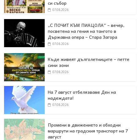
си събор
07.08.2026
„С ПОЧИТ КЪМ ПИАЦОЛА“ – вечер,
посветена на гения на тангото в
Държавна опера – Стара Загора
07.08.2026
Къде живеят дълголетниците – петте
сини зони
07.08.2026
На 7 август отбелязваме Ден на
надеждата!
07.08.2026
Промени в движението и обходни
маршрути на градския транспорт на 7
август