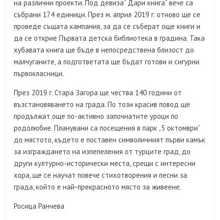
на различни проекти. Под девиза“ Дари книга“ вече са
събрани 174 единици. През м. април 2019 г. отново ще се
проведе същата кампания, за да се съберат още книги и
да се открие Първата детска библиотека в градина. Така
хубавата книга ще бъде в непосредствена близост до
малчуганите, а подгответата ще бъдат готови и сигурни
първокласници.
През 2019 г. Стара Загора ще чества 140 години от
възстановяването на града. По този красив повод ще
продължат още по-активно започнатите уроци по
родолюбие. Планувани са посещения в парк „5 октомври“
до мястото, където е поставен символичният първи камък
за изграждането на изпепеления от турците град, до
други културно-исторически места, срещи с интересни
хора, ще се научат повече стихотворения и песни за
града, който е най-прекрасното място за живеене.
Росица Ранчева