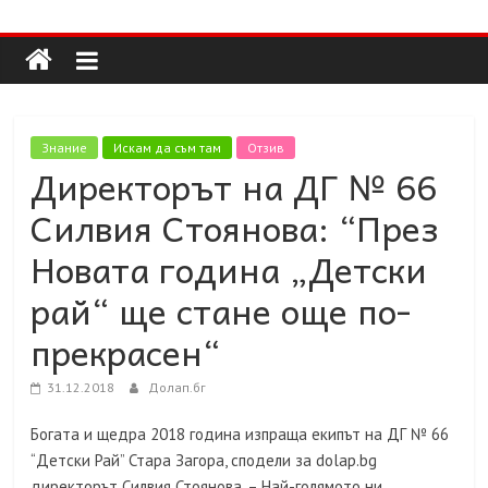
Долап
Skip
to
content
БГ
култура|
Знание
Искам да съм там
Отзив
изкуство|
Директорът на ДГ № 66
пътешествия|
Силвия Стоянова: “През
мода|
събития|
Новата година „Детски
кухня|
рай“ ще стане още по-
реклама|
минало|
прекрасен“
31.12.2018
Долап.бг
Богата и щедра 2018 година изпраща екипът на ДГ № 66
“Детски Рай” Стара Загора, сподели за
dolap.bg
директорът Силвия Стоянова. –
Най-голямото ни