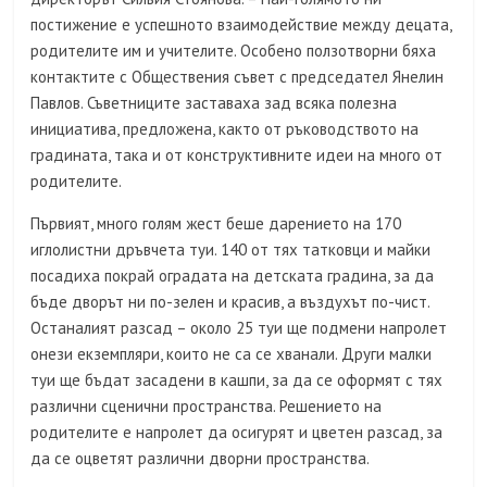
постижение е успешното взаимодействие между децата,
родителите им и учителите. Особено ползотворни бяха
контактите с Обществения съвет с председател Янелин
Павлов. Съветниците заставаха зад всяка полезна
инициатива, предложена, както от ръководството на
градината, така и от конструктивните идеи на много от
родителите.
Първият, много голям жест беше дарението на 170
иглолистни дръвчета туи. 140 от тях татковци и майки
посадиха покрай оградата на детската градина, за да
бъде дворът ни по-зелен и красив, а въздухът по-чист.
Останалият разсад – около 25 туи ще подмени напролет
онези екземпляри, които не са се хванали. Други малки
туи ще бъдат засадени в кашпи, за да се оформят с тях
различни сценични пространства. Решението на
родителите е напролет да осигурят и цветен разсад, за
да се оцветят различни дворни пространства.