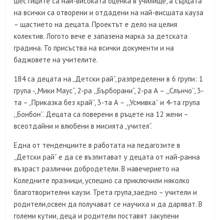
шестиците са най-високата оценка в училище, а сърцата
на всички са отворени и отдадени на най-висшата кауза
– щастието на децата. Проектът е дело на целия
колектив. Логото вече е запазена марка за детската
градина. То присъства на всички документи и на
баджовете на учителите.
184 са децата на „Детски рай“, разпределени в 6 групи: 1
група -,,Мики Маус“, 2-ра ,,Бърборани“, 2-ра А – ,,Слънчо’’, 3-
та – „Приказка без край’’, 3-та А – ,,Усмивка’’ и 4-та група
,,Бонбон’’. Децата са поверени в ръцете на 12 жени –
всеотдайни и влюбени в мисията „учител“.
Една от тенденциите в работата на педагозите в
„Детски рай“ е да се възпитават у децата от най-ранна
възраст различни добродетели. В навечерието на
Коледните празници, успешно са приключили няколко
благотворителни каузи. Трета група,заедно – учители и
родители,освен да получават се научиха и да даряват. В
големи кутии, деца и родители поставят закупени