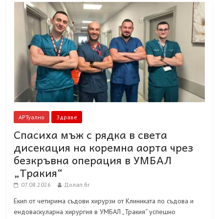
АРТуално
Здраве
Спасиха мъж с рядка в света
дисекация на коремна аорта чрез
безкръвна операция в УМБАЛ
„Тракия“
07.08.2026
Долап.бг
Екип от четирима съдови хирурзи от Клиниката по съдова и
ендоваскуларна хирургия в УМБАЛ „Тракия“ успешно