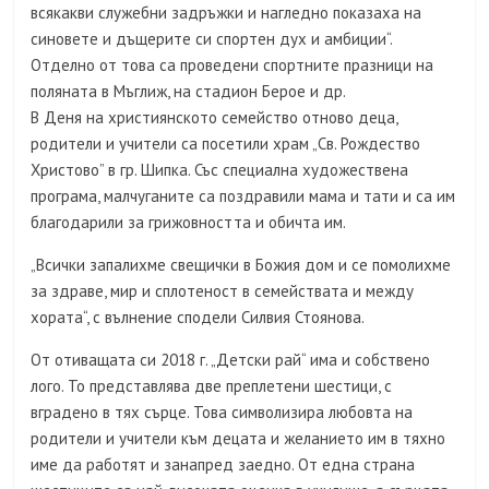
всякакви служебни задръжки и нагледно показаха на
синовете и дъщерите си спортен дух и амбиции“.
Отделно от това са проведени спортните празници на
поляната в Мъглиж, на стадион Берое и др.
В Деня на християнското семейство отново деца,
родители и учители са посетили храм „Св. Рождество
Христово” в гр. Шипка. Със специална художествена
програма, малчуганите са поздравили мама и тати и са им
благодарили за грижовността и обичта им.
„Всички запалихме свещички в Божия дом и се помолихме
за здраве, мир и сплотеност в семействата и между
хората“, с вълнение сподели Силвия Стоянова.
От отиващата си 2018 г. „Детски рай“ има и собствено
лого. То представлява две преплетени шестици, с
вградено в тях сърце. Това символизира любовта на
родители и учители към децата и желанието им в тяхно
име да работят и занапред заедно. От една страна