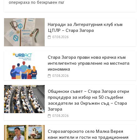
оперираха по безкръвен път
Награди за Литературния клуб към
ЦПЛР – Стара Загора
07.08.2026
Стара Загора прави нова крачка към
интелигентно управление на местната
икономика
07.08.2026
Общински съвет – Стара Загора откри
процедура за избор на 50 съдебни
заседатели за Окръжен съд – Стара
Загора
07.08.2026
Старозагорското село Малка Верея
кани жители и гости на традиционния