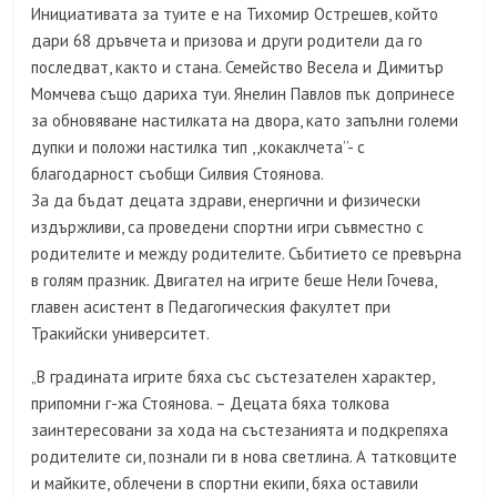
Инициативата за туите е на Тихомир Острешев, който
дари 68 дръвчета и призова и други родители да го
последват, както и стана. Семейство Весела и Димитър
Момчева също дариха туи. Янелин Павлов пък допринесе
за обновяване настилката на двора, като запълни големи
дупки и положи настилка тип ,,кокаклчета’’- с
благодарност съобщи Силвия Стоянова.
За да бъдат децата здрави, енергични и физически
издържливи, са проведени спортни игри съвместно с
родителите и между родителите. Събитието се превърна
в голям празник. Двигател на игрите беше Нели Гочева,
главен асистент в Педагогическия факултет при
Тракийски университет.
„В градината игрите бяха със състезателен характер,
припомни г-жа Стоянова. – Децата бяха толкова
заинтересовани за хода на състезанията и подкрепяха
родителите си, познали ги в нова светлина. А татковците
и майките, облечени в спортни екипи, бяха оставили