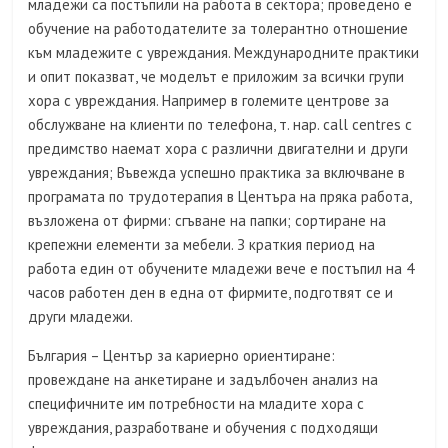
младежи са постъпили на работа в сектора; проведено е
обучение на работодателите за толерантно отношение
към младежите с увреждания. Международните практики
и опит показват, че моделът е приложим за всички групи
хора с увреждания. Например в големите центрове за
обслужване на клиенти по телефона, т. нар. call centres с
предимство наемат хора с различни двигателни и други
увреждания; Въвежда успешно практика за включване в
програмата по трудотерапия в Центъра на пряка работа,
възложена от фирми: сгъване на папки; сортиране на
крепежни елементи за мебели. З краткия период на
работа един от обучените младежи вече е постъпил на 4
часов работен ден в една от фирмите, подготвят се и
други младежи.
България – Център за кариерно ориентиране:
провеждане на анкетиране и задълбочен анализ на
специфичните им потребности на младите хора с
увреждания, разработване и обучения с подходящи