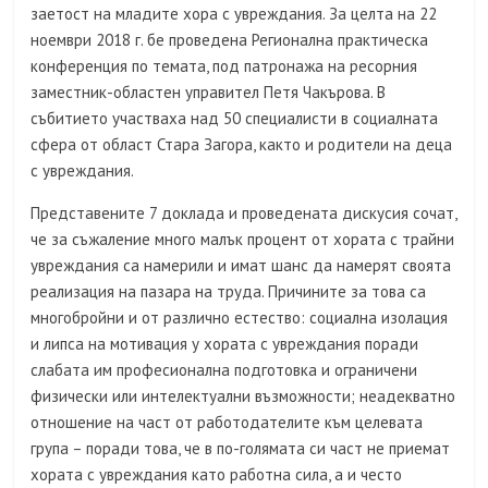
заетост на младите хора с увреждания. За целта на 22
ноември 2018 г. бе проведена Регионална практическа
конференция по темата, под патронажа на ресорния
заместник-областен управител Петя Чакърова. В
събитието участваха над 50 специалисти в социалната
сфера от област Стара Загора, както и родители на деца
с увреждания.
Представените 7 доклада и проведената дискусия сочат,
че за съжаление много малък процент от хората с трайни
увреждания са намерили и имат шанс да намерят своята
реализация на пазара на труда. Причините за това са
многобройни и от различно естество: социална изолация
и липса на мотивация у хората с увреждания поради
слабата им професионална подготовка и ограничени
физически или интелектуални възможности; неадекватно
отношение на част от работодателите към целевата
група – поради това, че в по-голямата си част не приемат
хората с увреждания като работна сила, а и често