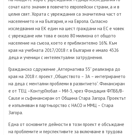
сочат като значим в повечето европейски страни, а и в
целия свят. Хората с увреждания са значителна част от
населението и на България, и на Европа. Съгласно
изследвания на ЕК един на шест граждани на ЕС е човек
с увреждане или това е около 80 милиона от общото
население на съюза, което е приблизително 16%. Към
края на учебната 2017/2018 г. в България е имало 4326
деца и ученици с интелектуални затруднения.
Гражданско сдружение „Алтернатива 55” реализира до
края на 2018 г. проект „Обществото – ЗА – интегрирането
на деца с ментални проблеми в развитието“. Финансиран
е от ТЕЦ –КонтурГлобал – МИ-3, чрез Фондация ФПББ/B-
Cause и съфинансиран от Община Стара Загора. Проектът
е изпълняван в партньорство с НАСО и ММЦ – Стара
Загора.
Една от основните дейности в този проект е обсъждане
на проблемите и перспективите за включване в трудова