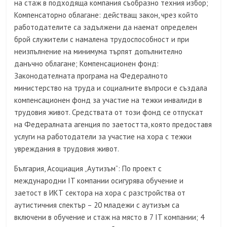
на стаж в подходяща компания съобразно техния избор;
Компенсаторно облагане: действащ закон, чрез който
работодателите са задължени да наемат определен
брой служители с намалена трудоспособност и при
неизпълнение на минимума търпят допълнително
данъчно облагане; Компенсационен фонд:
Законодателната програма на Федералното
министерство на труда и социалните въпроси е създала
компенсационен фонд за участие на тежки инвалиди в
трудовия живот. Средствата от този фонд се отпускат
на Федералната агенция по заетостта, която предоставя
услуги на работодатели за участие на хора с тежки
увреждания в трудовия живот.
България, Асоциация „Аутизъм”: По проект с
международни IT компании осигурява обучение и
заетост в ИКТ сектора на хора с разстройства от
аутистичния спектър – 20 младежи с аутизъм са
включени в обучение и стаж на място в 7 IT компании; 4