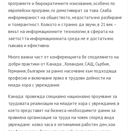
програмите и бюрократичните изисквания, особено по
европейски програми, ги демотивират за това. Слаба
информираност на обществото, недостатъчно разбиране
и толерантност. Колкото и странно да звучи, в 21 век –
векът на информационните технологии, в сферата на
заетостта информационната среда не е достатъчно
гъвкава и ефективна.
Много важна част от конференцията бе споделянето на
добри практики от Канада , Холандия, САЩ, Сърбия,
Германия, България за ранно насочване към подходяща
професия и включване пряко в трудови дейности на
млади хора с увреждания:
Канада: провежда специално национално проучване за
трудовата реализация на младите хора с увреждания, в
което представят на бизнеса необходимите данни за
правилна организация за труда на човек според вида
увреждане: колко часа е оптималния работен ден, кои