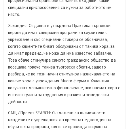
професионални браншове са най- подходящи; какви
специални приспособления са нужни за работното им
място.
Холандия: Отдавна е утвърдена Практика търговски
вериги да имат специални програми за служители с
увреждане и със специални стикери се обозначава,
когато клиентите биват обслужвани от такива хора, за
да имат предвид, че може да има известно забавяне.
Това обаче стимулира самото гражданско общество да
посещава повече такива търговски обекти, защото
разбира, че по този начин стимулира назначаването на
повече хора с увреждания. Много ферми в Холандия
получават допълнително финансиране, ако наемат хора с
интелектуални затруднения в различни земеделски
дейности.
САЩ / Проект SEARCH: Създадени са възможности
младежите с увреждания да преминат едногодишна
обучителна програма, която се провежда изцяло на