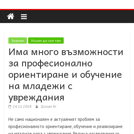
Долап
Skip
to
content
БГ
култура|
Знание
Искам да съм там
изкуство|
Има много възможности
пътешествия|
за професионално
мода|
събития|
ориентиране и обучение
кухня|
на младежи с
реклама|
минало|
увреждания
24.11.2018
Долап.бг
Не само национален е актуалният проблем за
професионалното ориентиране, обучение и реализиране
на младите хора с увреждания. Редица изследвания го