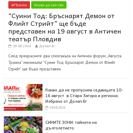
АРТуално
Искам да съм там
“Суини Тод: Бръснарят Демон от
Флийт Стрийт” ще бъде
представен на 19 август в Античен
театър Пловдив
09.08.2026
Долап.бг
След прекрасните два спектакъла на Античен форум „Августа
Траяна“ мюзикълът “Суини Тод: Бръснарят Демон от Флийт
Стрийт” ще бъде представен
Какво да не пропуснем седмицата 10-
16 август в Стара Загора и региона:
Избрано от Долап.бг
09.08.2026
СИНИТЕ ЗОНИ: тайната на
дълголетието