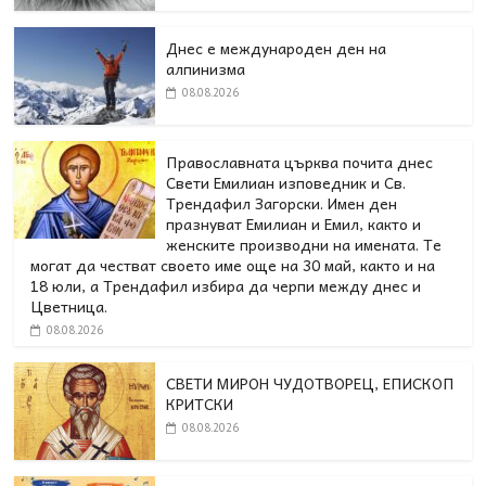
Днес е международен ден на
алпинизма
08.08.2026
Православната църква почита днес
Свети Емилиан изповедник и Св.
Трендафил Загорски. Имен ден
празнуват Емилиан и Емил, както и
женските производни на имената. Те
могат да честват своето име още на 30 май, както и на
18 юли, а Трендафил избира да черпи между днес и
Цветница.
08.08.2026
СВЕТИ МИРОН ЧУДОТВОРЕЦ, ЕПИСКОП
КРИТСКИ
08.08.2026