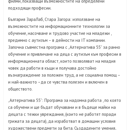
филми, показващи възможностите на определени
подходящи професии.
България ЗараЛаб, Стара Загора: използване на
възможностите на информационните технологии за
обучение, насочване и трудово участие на младежи ,
предимно с аутизъм – в дейности на IT компании.
Започна съвместна програма с „Алтернатива 55” за ранно
обучение и привличане на деца с аутизъм към професии в
информационната област, които позволяват на младия
човек да работи в къщи и получава достойно
възнаграждение за положен труд, а не социална помощ –
и най-важното –да се чувства полезен и включен в
обществото.
„Алтернатива 55”: Програма за надомна работа , по която
са обучени и ще бъдат обучавани и в бъдеще майки на
децата с тежки увреждания, (които не работят поради
грижата за децата), да изработват в домашни условия
художествени предмети за бита. Създадените умения,