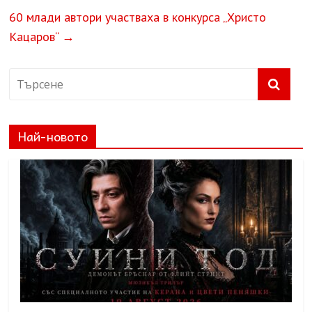
60 млади автори участваха в конкурса „Христо
Кацаров“
→
Най-новото